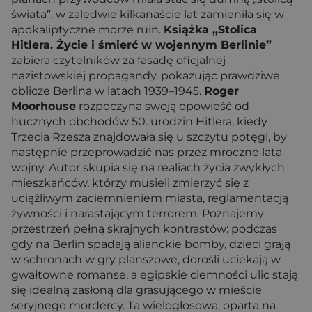
świata”, w zaledwie kilkanaście lat zamieniła się w
apokaliptyczne morze ruin.
Książka „Stolica
Hitlera. Życie i śmierć w wojennym Berlinie”
zabiera czytelników za fasadę oficjalnej
nazistowskiej propagandy, pokazując prawdziwe
oblicze Berlina w latach 1939–1945.
Roger
Moorhouse
rozpoczyna swoją opowieść od
hucznych obchodów 50. urodzin Hitlera, kiedy
Trzecia Rzesza znajdowała się u szczytu potęgi, by
następnie przeprowadzić nas przez mroczne lata
wojny. Autor skupia się na realiach życia zwykłych
mieszkańców, którzy musieli zmierzyć się z
uciążliwym zaciemnieniem miasta, reglamentacją
żywności i narastającym terrorem. Poznajemy
przestrzeń pełną skrajnych kontrastów: podczas
gdy na Berlin spadają alianckie bomby, dzieci grają
w schronach w gry planszowe, dorośli uciekają w
gwałtowne romanse, a egipskie ciemności ulic stają
się idealną zasłoną dla grasującego w mieście
seryjnego mordercy. Ta wielogłosowa, oparta na