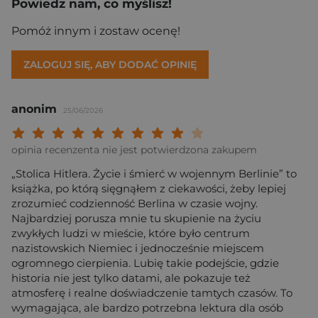
Powiedz nam, co myślisz!
Pomóż innym i zostaw ocenę!
ZALOGUJ SIĘ, ABY DODAĆ OPINIĘ
anonim
25/06/2026
Twoja ocena: Beznadziejna 1/10"
Twoja ocena: Bardzo słaba 2/10"
Twoja ocena: Słaba 3/10"
Twoja ocena: Może być 4/10"
Twoja ocena: Przeciętna 5/10"
Twoja ocena: Dobra 6/10"
Twoja ocena: Bardzo dobra 7/10"
Twoja ocena: Rewelacyjna 8/10
Twoja ocena: Wybitna 9/10
Twoja ocena: Arcydzieło
opinia recenzenta nie jest potwierdzona zakupem
„Stolica Hitlera. Życie i śmierć w wojennym Berlinie” to
książka, po którą sięgnąłem z ciekawości, żeby lepiej
zrozumieć codzienność Berlina w czasie wojny.
Najbardziej porusza mnie tu skupienie na życiu
zwykłych ludzi w mieście, które było centrum
nazistowskich Niemiec i jednocześnie miejscem
ogromnego cierpienia. Lubię takie podejście, gdzie
historia nie jest tylko datami, ale pokazuje też
atmosferę i realne doświadczenie tamtych czasów. To
wymagająca, ale bardzo potrzebna lektura dla osób