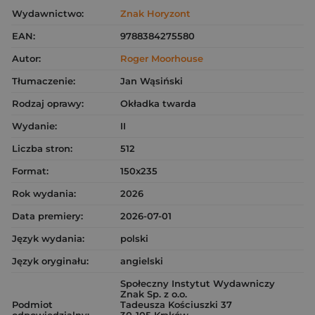
Wydawnictwo:
Znak Horyzont
EAN:
9788384275580
Autor:
Roger Moorhouse
Tłumaczenie:
Jan Wąsiński
Rodzaj oprawy:
Okładka twarda
Wydanie:
II
Liczba stron:
512
Format:
150x235
Rok wydania:
2026
Data premiery:
2026-07-01
Język wydania:
polski
Język oryginału:
angielski
Społeczny Instytut Wydawniczy
Znak Sp. z o.o.
Podmiot
Tadeusza Kościuszki 37