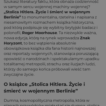
Szukasz literatury faktu, która obnaża codzienność
w samym sercu wojennej machiny wojennej?
„Stolica Hitlera. Życie i śmierć w wojennym
Berlinie”
to monumentalna, rzetelna i napisana z
niesamowitym rozmachem książka historyczna,
pod którą podpisuje się wybitny brytyjski badacz i
polonofil,
Roger Moorhouse
. Ta niezwykle ważna,
nowa edycja, którą na rynek wprowadza
Znak
Horyzont
, to bez wątpienia absolutnie
obowiązkowa książka dla fana historii najnowszej
oraz reportaży wojennych, stanowiąca poruszającą
opowieść o narodzinach i spektakularnym upadku
totalitarnej metropolii, strachu oraz iluzjach ludzi,
którzy do samego końca próbowali wieść tam
zwyczajne życie.
O książce „Stolica Hitlera. Życie i
śmierć w wojennym Berlinie”
Dumna, kosmopolityczna metropolia, która w
planach przywódców miała stać się dumną „stolicą