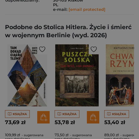
odpowiedzialny:
30-105 Kraków
PL
e-mail:
[email protected]
Podobne do Stolica Hitlera. Życie i śmierć
w wojennym Berlinie (wyd. 2026)
KSIĄŻKA
KSIĄŻKA
KSIĄŻKA
73,69 zł
53,78 zł
53,40 zł
109,99 zł
73,50 zł
89,00 zł
- sugerowana
- sugerowana
- sugerowa
cena detaliczna
cena detaliczna
cena detaliczna