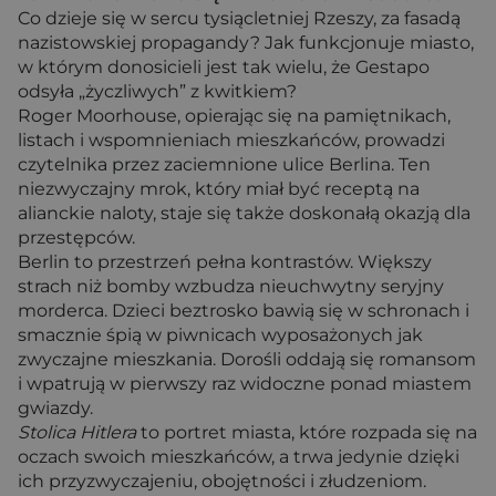
Co dzieje się w sercu tysiącletniej Rzeszy, za fasadą
nazistowskiej propagandy? Jak funkcjonuje miasto,
w którym donosicieli jest tak wielu, że Gestapo
odsyła „życzliwych” z kwitkiem?
Roger Moorhouse, opierając się na pamiętnikach,
listach i wspomnieniach mieszkańców, prowadzi
czytelnika przez zaciemnione ulice Berlina. Ten
niezwyczajny mrok, który miał być receptą na
alianckie naloty, staje się także doskonałą okazją dla
przestępców.
Berlin to przestrzeń pełna kontrastów. Większy
strach niż bomby wzbudza nieuchwytny seryjny
morderca. Dzieci beztrosko bawią się w schronach i
smacznie śpią w piwnicach wyposażonych jak
zwyczajne mieszkania. Dorośli oddają się romansom
i wpatrują w pierwszy raz widoczne ponad miastem
gwiazdy.
Stolica Hitlera
to portret miasta, które rozpada się na
oczach swoich mieszkańców, a trwa jedynie dzięki
ich przyzwyczajeniu, obojętności i złudzeniom.