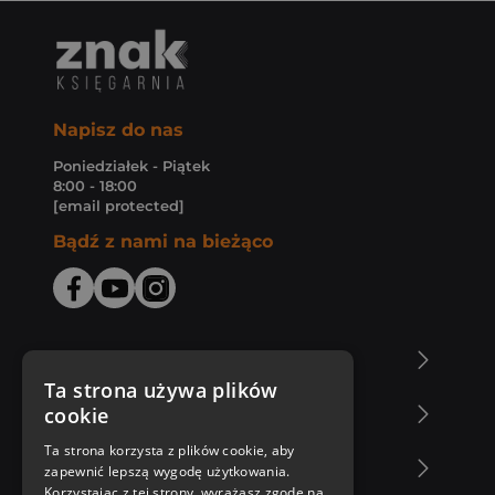
Napisz do nas
Poniedziałek - Piątek
8:00 - 18:00
[email protected]
Bądź z nami na bieżąco
O Księgarni Znak
Ta strona używa plików
cookie
Zakupy u nas
Ta strona korzysta z plików cookie, aby
Nasza oferta
zapewnić lepszą wygodę użytkowania.
Korzystając z tej strony, wyrażasz zgodę na