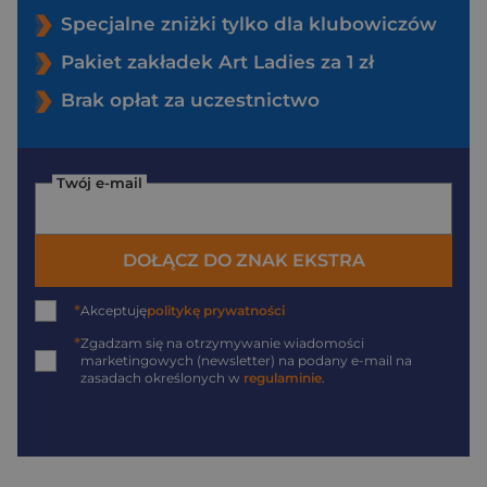
Specjalne zniżki tylko dla klubowiczów
Pakiet zakładek Art Ladies za 1 zł
Brak opłat za uczestnictwo
Twój e-mail
DOŁĄCZ DO ZNAK EKSTRA
*
Akceptuję
politykę prywatności
*
Zgadzam się na otrzymywanie wiadomości
marketingowych (newsletter) na podany
e-mail
na
zasadach określonych w
regulaminie
.