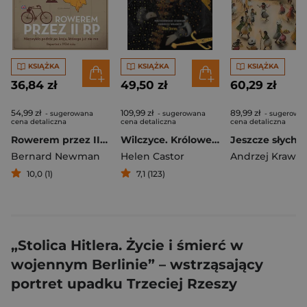
KSIĄŻKA
KSIĄŻKA
KSIĄŻKA
36,84 zł
49,50 zł
60,29 zł
54,99 zł
109,99 zł
89,99 zł
- sugerowana
- sugerowana
- sugerowa
cena detaliczna
cena detaliczna
cena detaliczna
Rowerem przez II RP wyd. 2025
Wilczyce. Królowe, które rządziły Anglią przed Elżbietą I
Bernard Newman
Helen Castor
Andrzej Krawcz
10,0 (1)
7,1 (123)
„Stolica Hitlera. Życie i śmierć w
wojennym Berlinie” – wstrząsający
portret upadku Trzeciej Rzeszy