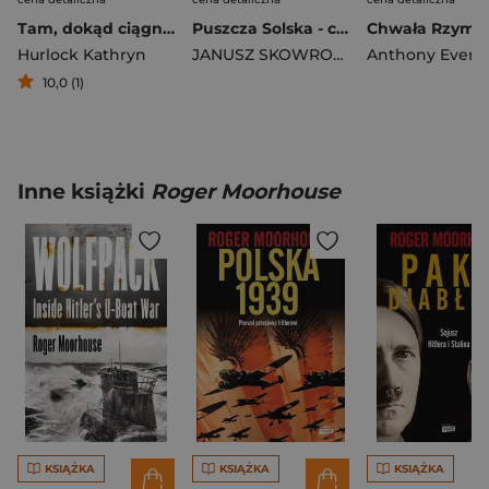
Tam, dokąd ciągną tłumy. Historia świętych miejsc
Puszcza Solska - czas krwi, czas pamięci
Chwała Rzymu
Hurlock Kathryn
JANUSZ SKOWROŃSKI
Anthony Everit
10,0 (1)
Inne książki
Roger Moorhouse
KSIĄŻKA
KSIĄŻKA
KSIĄŻKA