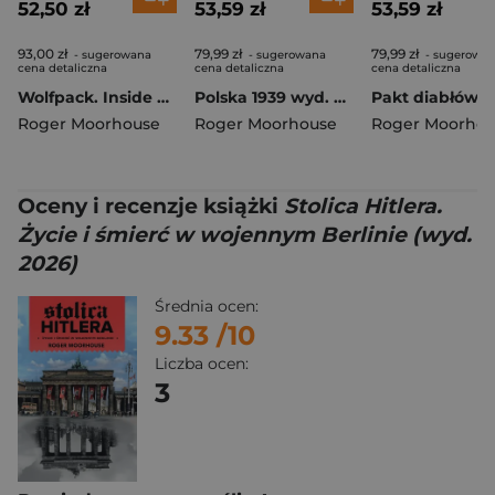
52,50 zł
53,59 zł
53,59 zł
93,00 zł
79,99 zł
79,99 zł
- sugerowana
- sugerowana
- sugerowa
cena detaliczna
cena detaliczna
cena detaliczna
Wolfpack. Inside Hitler's U-Boat War
Polska 1939 wyd. 2022
Roger Moorhouse
Roger Moorhouse
Roger Moorhou
Oceny i recenzje książki
Stolica Hitlera.
Życie i śmierć w wojennym Berlinie (wyd.
2026)
Średnia ocen:
9.33
/10
Liczba ocen:
3