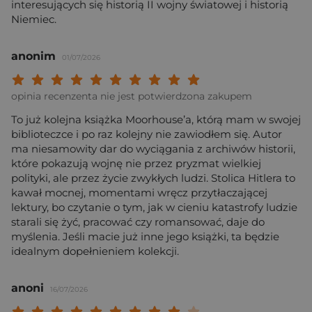
interesujących się historią II wojny światowej i historią
Niemiec.
anonim
01/07/2026
Twoja ocena: Beznadziejna 1/10"
Twoja ocena: Bardzo słaba 2/10"
Twoja ocena: Słaba 3/10"
Twoja ocena: Może być 4/10"
Twoja ocena: Przeciętna 5/10"
Twoja ocena: Dobra 6/10"
Twoja ocena: Bardzo dobra 7/10"
Twoja ocena: Rewelacyjna 8/10
Twoja ocena: Wybitna 9/10
Twoja ocena: Arcydzieło
opinia recenzenta nie jest potwierdzona zakupem
To już kolejna książka Moorhouse’a, którą mam w swojej
biblioteczce i po raz kolejny nie zawiodłem się. Autor
ma niesamowity dar do wyciągania z archiwów historii,
które pokazują wojnę nie przez pryzmat wielkiej
polityki, ale przez życie zwykłych ludzi. Stolica Hitlera to
kawał mocnej, momentami wręcz przytłaczającej
lektury, bo czytanie o tym, jak w cieniu katastrofy ludzie
starali się żyć, pracować czy romansować, daje do
myślenia. Jeśli macie już inne jego książki, ta będzie
idealnym dopełnieniem kolekcji.
anoni
16/07/2026
Twoja ocena: Beznadziejna 1/10"
Twoja ocena: Bardzo słaba 2/10"
Twoja ocena: Słaba 3/10"
Twoja ocena: Może być 4/10"
Twoja ocena: Przeciętna 5/10"
Twoja ocena: Dobra 6/10"
Twoja ocena: Bardzo dobra 7/10"
Twoja ocena: Rewelacyjna 8/10
Twoja ocena: Wybitna 9/10
Twoja ocena: Arcydzieło