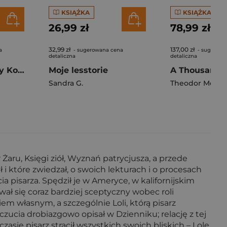
KSIĄŻKA
KSIĄŻKA
26,99 zł
78,99 zł
32,99 zł
137,00 zł
a
- sugerowana cena
- sugerowa
detaliczna
detaliczna
O wojsku z Doliny Kobylańskiej, Druciarzu i innych, co po górach chodzili wyd. 2
Moje lesstorie
Sandra G.
Theodor Meron
 Żaru, Księgi ziół, Wyznań patrycjusza, a przede
 i które zwiedzał, o swoich lekturach i o procesach
 pisarza. Spędził je w Ameryce, w kalifornijskim
ał się coraz bardziej sceptyczny wobec roli
iem własnym, a szczególnie Loli, którą pisarz
czucia drobiazgowo opisał w Dzienniku; relację z tej
sie pisarz stracił wszystkich swoich bliskich – Lolę,