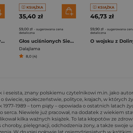
KSIĄŻKA
KSIĄŻKA
35,40 zł
46,73 zł
59,00 zł
59,90 zł
- sugerowana cena
- sugerowana cen
detaliczna
detaliczna
Na krańcach dobrobytu
Głos uciśnionych Siedem dekad walki z Chinami o mój kraj i naród
Dalajlama
8,0 (4)
 i eseista, znany polskiemu czytelnikowi m.in. jako autor
wiecie, społeczeństwie, polityce, krajach, w których żył
977–1989 – tom piąty – opowiada o ostatnich latach życia
 serca. Niewiele już pracował, na dodatek z wiekiem staw
blikował kilka ważnych książek. To lata kłopotów ze zdrow
 choroby, pielęgnacji, odchodzenia żony, a także swoje u
enia. W drugiej połowie lat osiemdziesiątych w krótkim cza