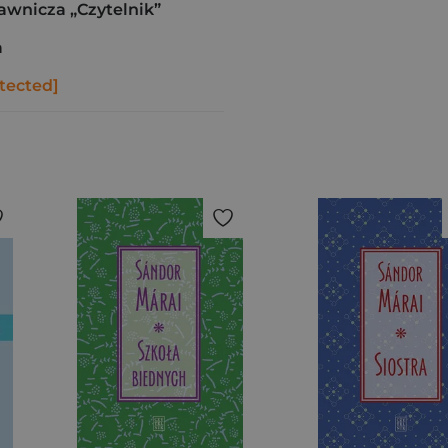
awnicza „Czytelnik”
a
tected]