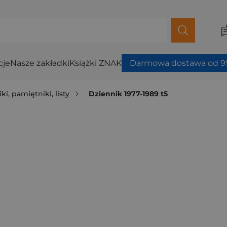
cje
Nasze zakładki
Książki ZNAK
Darmowa dostawa od 99
ki, pamiętniki, listy
Dziennik 1977-1989 t5