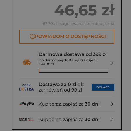
46,65 zł
62,20 zł
- sugerowana cena detaliczna
POWIADOM O DOSTĘPNOŚCI
Darmowa dostawa od 399 zł
Do darmowej dostawy brakuje Ci
399,00 zł
Dostawa za 0 zł
dla
DOŁĄCZ
zamówień od 99 zł
Kup teraz, zapłać za
30 dni
Kup teraz, zapłać za
30 dni