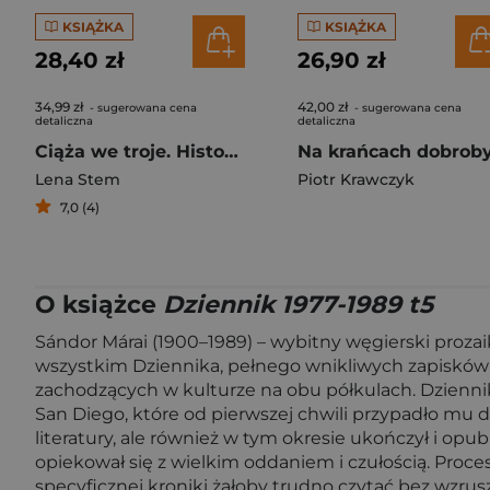
KSIĄŻKA
KSIĄŻKA
28,40 zł
26,90 zł
34,99 zł
42,00 zł
- sugerowana cena
- sugerowana cena
detaliczna
detaliczna
Ciąża we troje. Historia miłości, strachu i cudu
Lena Stem
Piotr Krawczyk
7,0 (4)
O książce
Dziennik 1977-1989 t5
Sándor Márai (1900–1989) – wybitny węgierski prozaik
wszystkim Dziennika, pełnego wnikliwych zapisków o ś
zachodzących w kulturze na obu półkulach. Dziennik 1
San Diego, które od pierwszej chwili przypadło mu do
literatury, ale również w tym okresie ukończył i opu
opiekował się z wielkim oddaniem i czułością. Proces
specyficznej kroniki żałoby trudno czytać bez wzrusz