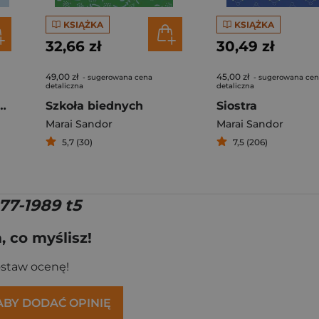
KSIĄŻKA
KSIĄŻKA
32,66 zł
30,49 zł
49,00 zł
45,00 zł
- sugerowana cena
- sugerowana ce
detaliczna
detaliczna
 1967 - 1976 wyd. 2
Szkoła biednych
Siostra
Marai Sandor
Marai Sandor
5,7 (30)
7,5 (206)
77-1989 t5
 co myślisz!
ostaw ocenę!
 ABY DODAĆ OPINIĘ