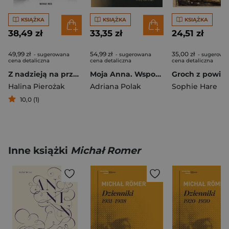
KSIĄŻKA
KSIĄŻKA
KSIĄŻKA
38,49 zł
33,35 zł
24,51 zł
49,99 zł
54,99 zł
35,00 zł
- sugerowana
- sugerowana
- sugerowa
cena detaliczna
cena detaliczna
cena detaliczna
Z nadzieją na przetrwanie
Moja Anna. Wspomnienia przyjaciółki Anny German
Groch z powid
Halina Pierożak
Adriana Polak
Sophie Hare
10,0 (1)
Inne książki
Michał Romer