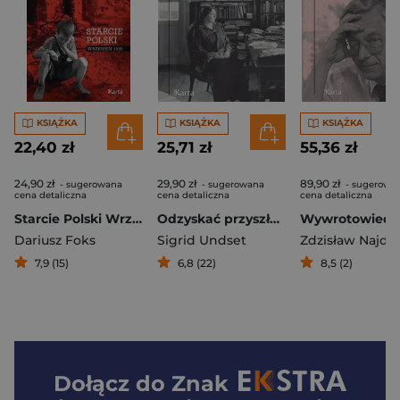
KSIĄŻKA
KSIĄŻKA
KSIĄŻKA
22,40 zł
25,71 zł
55,36 zł
24,90 zł
29,90 zł
89,90 zł
- sugerowana
- sugerowana
- sugerowa
cena detaliczna
cena detaliczna
cena detaliczna
Starcie Polski Wrzesień 1939
Odzyskać przyszłość. Wspomnienia z ucieczki przed totalitaryzmami
Wywrotowiec
Dariusz Foks
Sigrid Undset
Zdzisław Najde
7,9 (15)
6,8 (22)
8,5 (2)
Dołącz do
Znak