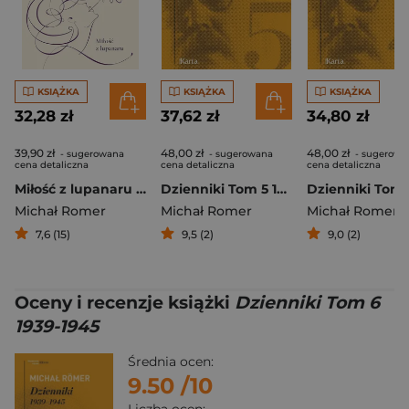
KSIĄŻKA
KSIĄŻKA
KSIĄŻKA
32,28 zł
37,62 zł
34,80 zł
39,90 zł
48,00 zł
48,00 zł
- sugerowana
- sugerowana
- sugerowa
cena detaliczna
cena detaliczna
cena detaliczna
Miłość z lupanaru Intymny dziennik wileńskiego adwokata
Dzienniki Tom 5 1931-1938
Michał Romer
Michał Romer
Michał Romer
7,6 (15)
9,5 (2)
9,0 (2)
Oceny i recenzje książki
Dzienniki Tom 6
1939-1945
Średnia ocen:
9.50
/10