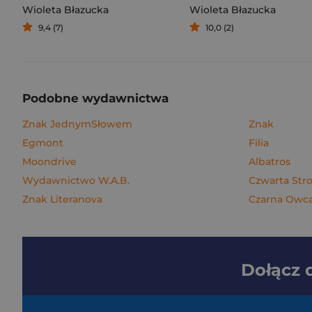
Wioleta Błazucka
Wioleta Błazucka
9,4 (7)
10,0 (2)
Podobne wydawnictwa
Znak JednymSłowem
Znak
Egmont
Filia
Moondrive
Albatros
Wydawnictwo W.A.B.
Czwarta Str
Znak Literanova
Czarna Owc
Dołącz