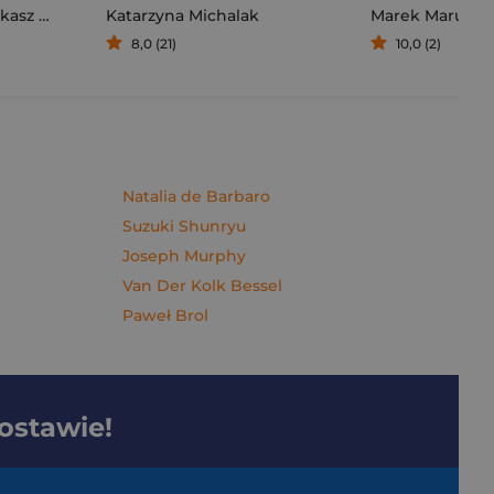
sz Müller
Katarzyna Michalak
Marek Maruszc
8,0 (21)
10,0 (2)
Natalia de Barbaro
Suzuki Shunryu
Joseph Murphy
Van Der Kolk Bessel
Paweł Brol
dostawie!