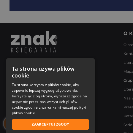
O K
O na
Kont
Liter
Napisz do nas
Ta strona używa plików
Mapa
Poniedziałek - Piątek
cookie
8:00 - 18:00
Grup
[email protected]
Ta strona korzysta z plików cookie, aby
Liter
zapewnić lepszą wygodę użytkowania.
Bądź z nami na bieżąco
Korzystając z tej strony, wyrażasz zgodę na
Nasi 
używanie przez nas wszystkich plików
cookie zgodnie z warunkami naszej polityki
Prez
plików cookie.
Kata
ZAAKCEPTUJ ZGODY
Serie