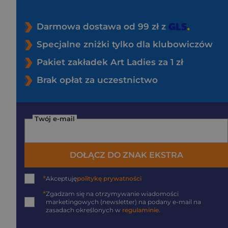
Darmowa dostawa od 99 zł z
Specjalne zniżki tylko dla klubowiczów
Pakiet zakładek Art Ladies za 1 zł
Brak opłat za uczestnictwo
Twój e-mail
DOŁĄCZ DO ZNAK EKSTRA
*
Akceptuję
politykę prywatności
*
Zgadzam się na otrzymywanie wiadomości
marketingowych (newsletter) na podany
e-mail
na
zasadach określonych w
regulaminie
.