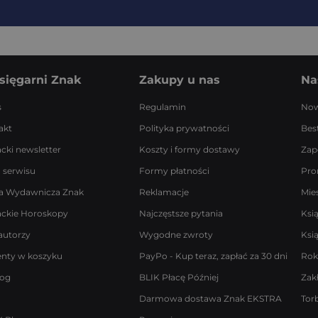
sięgarni Znak
Zakupy u nas
Na
s
Regulamin
Now
akt
Polityka prywatności
Best
acki newsletter
Koszty i formy dostawy
Zap
 serwisu
Formy płatności
Pro
a Wydawnicza Znak
Reklamacje
Mie
ackie Horoskopy
Najczęstsze pytania
Ksi
autorzy
Wygodne zwroty
Ksi
enty w koszyku
PayPo - Kup teraz, zapłać za 30 dni
Rok
log
BLIK Płacę Później
Zak
Darmowa dostawa Znak EKSTRA
Tor