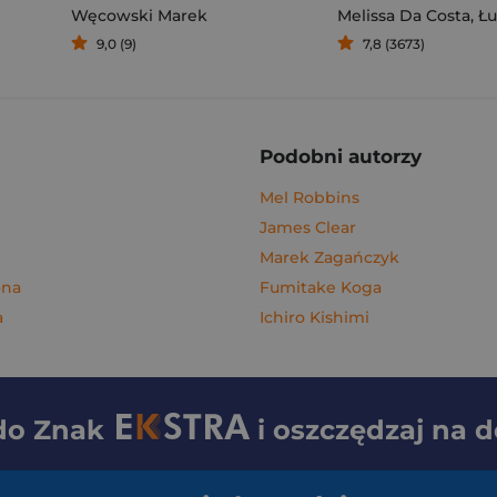
Węcowski Marek
Melissa Da Costa
,
Łuka
9,0 (9)
7,8 (3673)
Podobni autorzy
Mel Robbins
James Clear
Marek Zagańczyk
ona
Fumitake Koga
a
Ichiro Kishimi
 do
Znak
i oszczędzaj na 