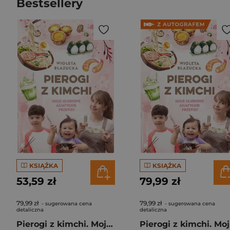
Bestsellery
KSIĄŻKA
KSIĄŻKA
53,59 zł
79,99 zł
79,99 zł
79,99 zł
- sugerowana cena
- sugerowana cena
detaliczna
detaliczna
Pierogi z kimchi. Moje ulubione azjatyckie przepisy
Piero