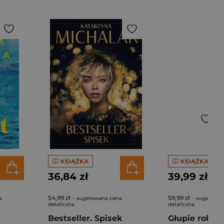
KSIĄŻKA
KSIĄŻKA
36,84 zł
39,99 zł
54,99 zł
59,99 zł
a
- sugerowana cena
- sugerowan
detaliczna
detaliczna
Bestseller. Spisek