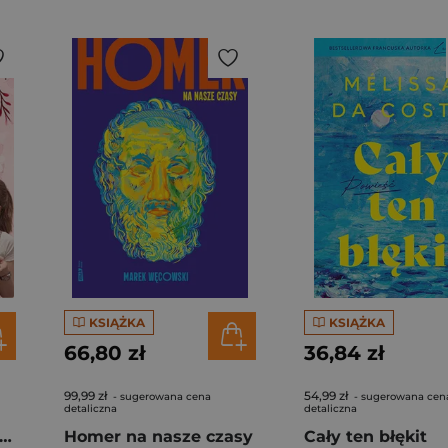
KSIĄŻKA
KSIĄŻKA
66,80 zł
36,84 zł
99,99 zł
54,99 zł
- sugerowana cena
- sugerowana cen
detaliczna
detaliczna
gi z kimchi. Moje ulubione azjatyckie przepisy - książka z autografem
Homer na nasze czasy
Cały ten błękit