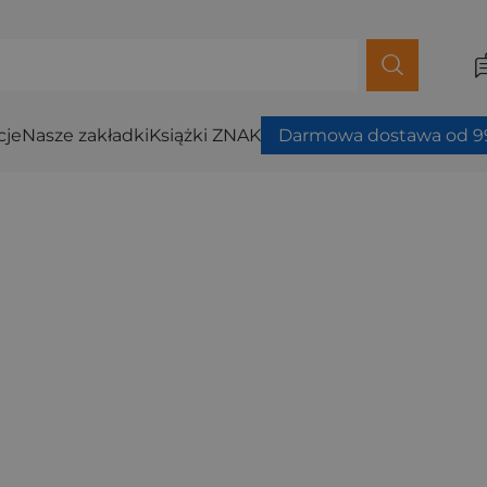
cje
Nasze zakładki
Książki ZNAK
Darmowa dostawa od 99