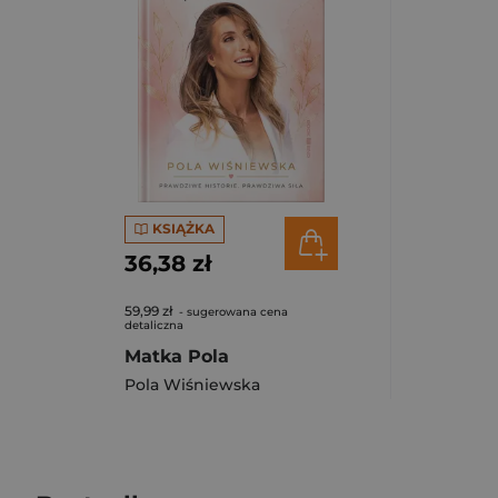
KSIĄŻKA
36,38 zł
59,99 zł
- sugerowana cena
detaliczna
Matka Pola
Pola Wiśniewska