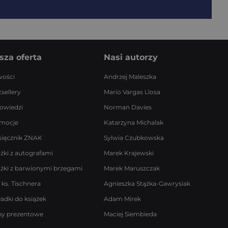
sza oferta
Nasi autorzy
ości
Andrzej Maleszka
sellery
Mario Vargas Llosa
owiedzi
Norman Davies
mocje
Katarzyna Michalak
sięcznik ZNAK
Sylwia Czubkowska
ążki z autografami
Marek Krajewski
ążki z barwionymi brzegami
Marek Maruszczak
 ks. Tischnera
Agnieszka Stążka-Gawrysiak
ładki do książek
Adam Mirek
by prezentowe
Maciej Siembieda