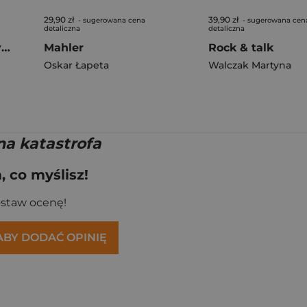
29,90 zł
39,90 zł
- sugerowana cena
- sugerowana cen
detaliczna
detaliczna
Przeszedł dobrze czyniąc. Ksiądz Leon Kulasiński..
Mahler
Rock & talk
Oskar Łapeta
Walczak Martyna
na katastrofa
 co myślisz!
ostaw ocenę!
 ABY DODAĆ OPINIĘ