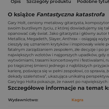
Opis
Szczegóły produktu
Podobne tytuł
O książce
Fantastyczna katastrofa
Gary Holt, ceniony metalowy gitarzysta, kompozytor
swoim burzliwym życiu, z której dowiadujemy się takż
opanować cały świat. Jako gitarzysta i główny autor
Metallica, Megadeth, Slayer, Anthrax – osiągają wyż
cieszyły się uznaniem krytyków i inspirowały wiele
fatalnym zarządzaniem zespołem, złe decyzje i po p
największych wzlotów i najgorszych upadków, gdy on
wytwórniami, trasami koncertowymi i festiwalami, na
po tragicznej śmierci jednego z najbliższych przyja
karierę, poświęca się w pełni zespołowi, co sprawia,
dekady szaleństwa”, ukazująca unikalną perspektywę
Gary’ego Holta pokazuje, że nawet po największych
Szczegółowe informacje na temat k
Wydawnictwo:
Kagra