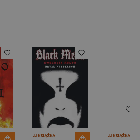
KSIĄŻKA
KSIĄŻKA