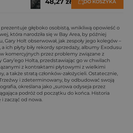
48,27 zł
DO KOSZYKA
) prezentuje głęboko osobistą, wnikliwą opowieść o
j, która narodziła się w Bay Area, by później
u, Gary Holt obserwował, jak zespoły jego kolegów –
 a ich płyty biły rekordy sprzedaży, albumy Exodusu
esów komercyjnych przez problemy związane z
y Gary’ego Holta, przedstawiając go w chwilach
wiązanymi z kontraktami płytowymi z wielkimi
 a także stratą członków-założycieli. Ostatecznie,
wać. Trzeźwy i zdeterminowany, by odbudować swoją
ografia, określana jako „surowa odyseja przez
iągająca podróż od początku do końca. Historia
i zacząć od nowa.