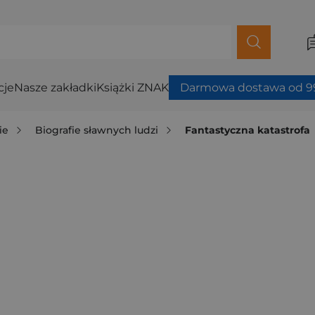
cje
Nasze zakładki
Książki ZNAK
Darmowa dostawa od 99
ie
Biografie sławnych ludzi
Fantastyczna katastrofa