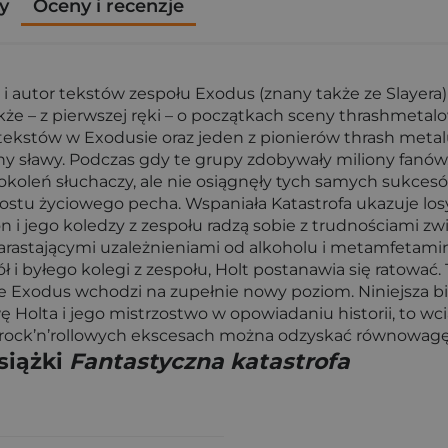
y
Oceny i recenzje
 i autor tekstów zespołu Exodus (znany także ze Slayera
e – z pierwszej ręki – o początkach sceny thrashmetalowe
 tekstów w Exodusie oraz jeden z pionierów thrash metal
yny sławy. Podczas gdy te grupy zdobywały miliony fanów,
 pokoleń słuchaczy, ale nie osiągnęły tych samych sukc
rostu życiowego pecha. Wspaniała Katastrofa ukazuje los
 i jego koledzy z zespołu radzą sobie z trudnościami z
rastającymi uzależnieniami od alkoholu i metamfetaminy,
ciół i byłego kolegi z zespołu, Holt postanawia się rato
 że Exodus wchodzi na zupełnie nowy poziom. Niniejsza bi
 Holta i jego mistrzostwo w opowiadaniu historii, to wc
 rock’n’rollowych ekscesach można odzyskać równowagę 
siążki
Fantastyczna katastrofa