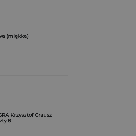
wa (miękka)
A Krzysztof Grausz
ty 8