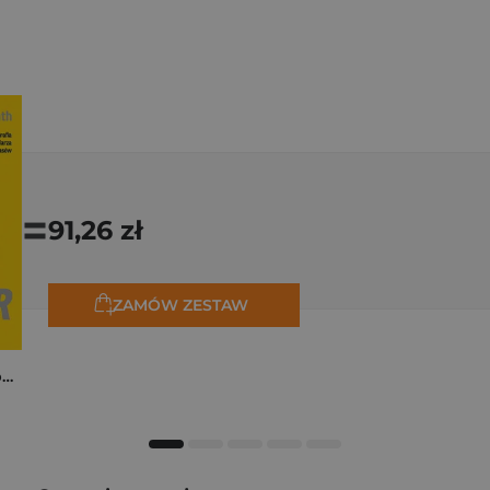
=
91,26 zł
ZAMÓW ZESTAW
Tadej Pogačar. Niepokonany