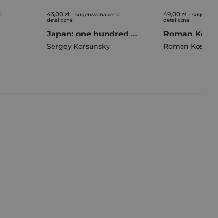
43,00 zł
49,00 zł
a
- sugerowana cena
- sugerowa
detaliczna
detaliczna
Japan: one hundred million arigato w. ukraińska
Sergey Korsunsky
Roman Kosmal