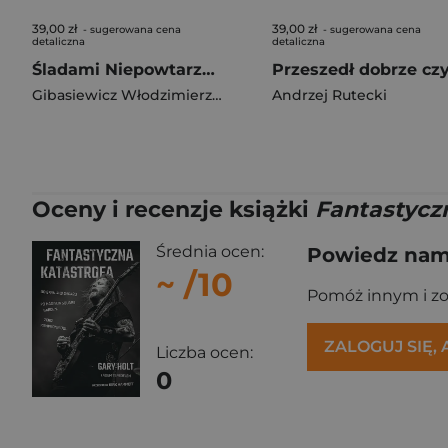
39,00 zł
39,00 zł
- sugerowana cena
- sugerowana cena
detaliczna
detaliczna
Śladami Niepowtarzalnych
Gibasiewicz Włodzimierz Andrzej
Andrzej Rutecki
Oceny i recenzje książki
Fantastycz
Średnia ocen:
Powiedz nam,
~
/10
Pomóż innym i z
ZALOGUJ SIĘ,
Liczba ocen:
0