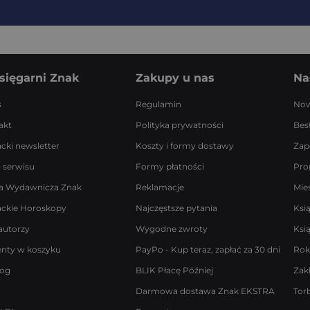
sięgarni Znak
Zakupy u nas
Na
s
Regulamin
Now
akt
Polityka prywatności
Best
acki newsletter
Koszty i formy dostawy
Zap
 serwisu
Formy płatności
Pro
a Wydawnicza Znak
Reklamacje
Mie
ackie Horoskopy
Najczęstsze pytania
Ksi
autorzy
Wygodne zwroty
Ksi
enty w koszyku
PayPo - Kup teraz, zapłać za 30 dni
Rok
log
BLIK Płacę Później
Zak
Darmowa dostawa Znak EKSTRA
Tor