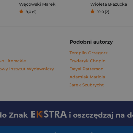
Węcowski Marek
Wioleta Błazucka
9,0 (9)
10,0 (2)
Podobni autorzy
Templin Grzegorz
 Literackie
Fryderyk Chopin
wy Instytut Wydawniczy
Dayal Patterson
Adamiak Mariola
i
Jarek Szubrycht
 do
Znak
i oszczędzaj na 