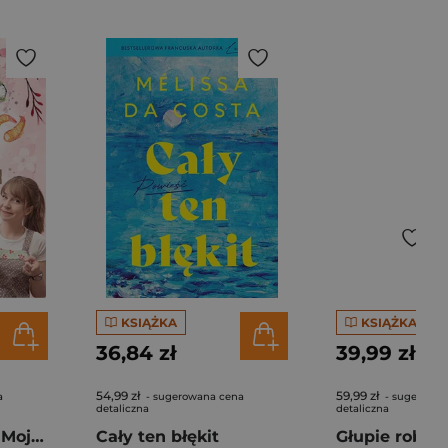
KSIĄŻKA
KSIĄŻKA
36,84 zł
39,99 zł
54,99 zł
59,99 zł
a
- sugerowana cena
- sugerowan
detaliczna
detaliczna
Pierogi z kimchi. Moje ulubione azjatyckie przepisy - książka z autografem
Cały ten błękit