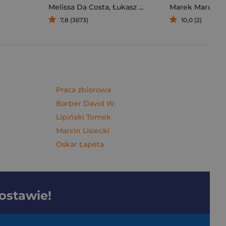
Melissa Da Costa
,
Łukasz Müller
Marek Maruszc
7,8 (3673)
10,0 (2)
Praca zbiorowa
Barber David W.
Lipiński Tomek
Marcin Lisiecki
Oskar Łapeta
dostawie!