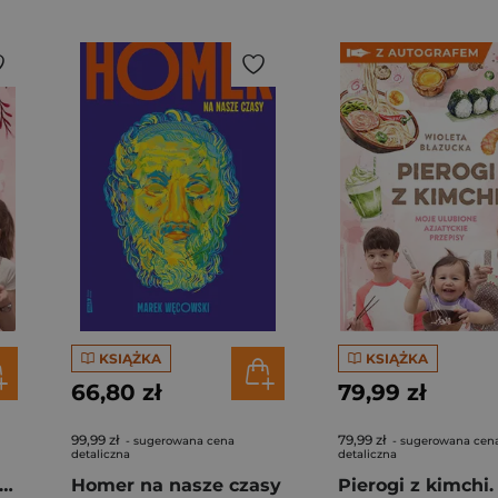
KSIĄŻKA
KSIĄŻKA
66,80 zł
79,99 zł
99,99 zł
79,99 zł
- sugerowana cena
- sugerowana cen
detaliczna
detaliczna
rogi z kimchi. Moje ulubione azjatyckie przepisy
Homer na nasze czasy