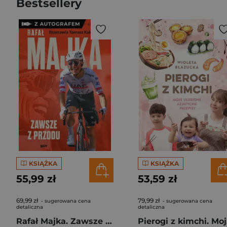
Bestsellery
KSIĄŻKA
KSIĄŻKA
55,99 zł
53,59 zł
69,99 zł
79,99 zł
- sugerowana cena
- sugerowana cena
detaliczna
detaliczna
Rafał Majka. Zawsze z przodu. Rozmawia Tomasz Kalemba - książka z autografem
Pie