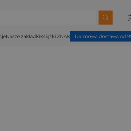
cje
Nasze zakładki
Książki ZNAK
Darmowa dostawa od 99