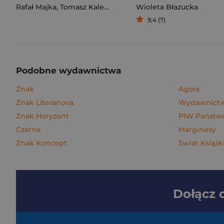
Rafał Majka
,
Tomasz Kalemba
Wioleta Błazucka
9,4 (7)
Podobne wydawnictwa
Znak
Agora
Znak Literanova
Wydawnictwo
Znak Horyzont
PIW Państwo
Czarne
Marginesy
Znak Koncept
Świat Książk
Dołącz