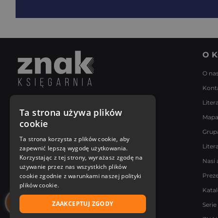
O K
O na
Kont
Liter
Napisz do nas
Ta strona używa plików
Mapa
Poniedziałek - Piątek
cookie
8:00 - 18:00
Grup
[email protected]
Ta strona korzysta z plików cookie, aby
Liter
zapewnić lepszą wygodę użytkowania.
Bądź z nami na bieżąco
Korzystając z tej strony, wyrażasz zgodę na
Nasi 
używanie przez nas wszystkich plików
cookie zgodnie z warunkami naszej polityki
Prez
plików cookie.
Kata
ZAAKCEPTUJ ZGODY
Serie