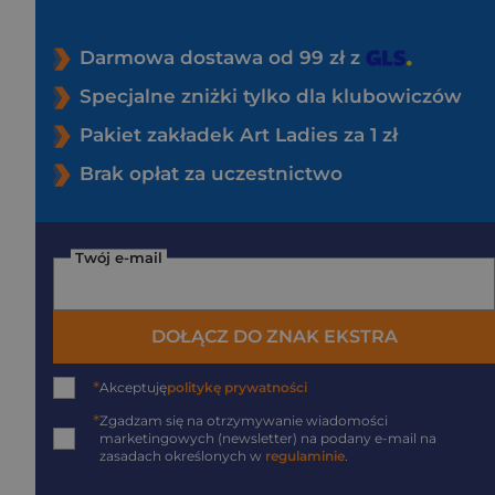
Darmowa dostawa od 99 zł z
Specjalne zniżki tylko dla klubowiczów
Pakiet zakładek Art Ladies za 1 zł
Brak opłat za uczestnictwo
Twój e-mail
DOŁĄCZ DO ZNAK EKSTRA
*
Akceptuję
politykę prywatności
*
Zgadzam się na otrzymywanie wiadomości
marketingowych (newsletter) na podany
e-mail
na
zasadach określonych w
regulaminie
.