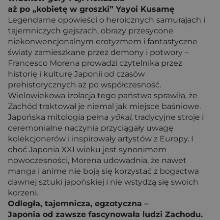
aż po „kobietę w groszki” Yayoi Kusamę
Legendarne opowieści o heroicznych samurajach i
tajemniczych gejszach, obrazy przesycone
niekonwencjonalnym erotyzmem i fantastyczne
światy zamieszkane przez demony i potwory –
Francesco Morena prowadzi czytelnika przez
historię i kulturę Japonii od czasów
prehistorycznych aż po współczesność.
Wielowiekowa izolacja tego państwa sprawiła, że
Zachód traktował je niemal jak miejsce baśniowe.
Japońska mitologia pełna
yōkai
, tradycyjne stroje i
ceremonialne naczynia przyciągały uwagę
kolekcjonerów i inspirowały artystów z Europy. I
choć Japonia XXI wieku jest synonimem
nowoczesności, Morena udowadnia, że nawet
manga i anime nie boją się korzystać z bogactwa
dawnej sztuki japońskiej i nie wstydzą się swoich
korzeni.
Odległa, tajemnicza, egzotyczna –
Japonia od zawsze fascynowała ludzi Zachodu.