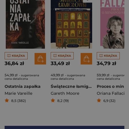
KSIĄŻKA
KSIĄŻKA
KSIĄŻKA
36,84 zł
33,49 zł
34,79 zł
54,99 zł
49,99 zł
59,99 zł
- sugerowana
- sugerowana
- sugerowa
cena detaliczna
cena detaliczna
cena detaliczna
Ostatnia zapałka
Świąteczne łamigłówki. 150 zagadek dla małych i dużych
Marie Vareille
Gareth Moore
Oriana Fallaci
8,5 (382)
8,2 (19)
6,9 (32)