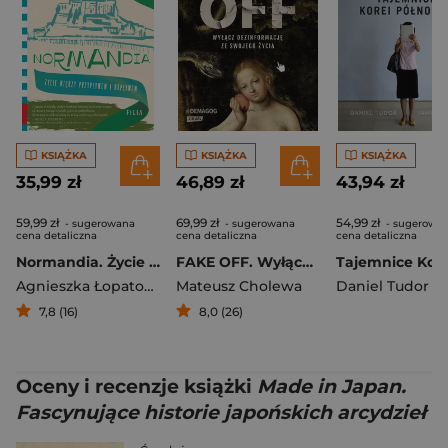
KSIĄŻKA
KSIĄŻKA
KSIĄŻKA
35,99 zł
46,89 zł
43,94 zł
59,99 zł
69,99 zł
54,99 zł
- sugerowana
- sugerowana
- sugerowa
cena detaliczna
cena detaliczna
cena detaliczna
Normandia. Życie między przypływem a odpływem
FAKE OFF. Wyłącz dezinformację ze swojego życia
Agnieszka Łopatowska
Mateusz Cholewa
Daniel Tudor
7,8 (16)
8,0 (26)
Oceny i recenzje książki
Made in Japan.
Fascynujące historie japońskich arcydzieł