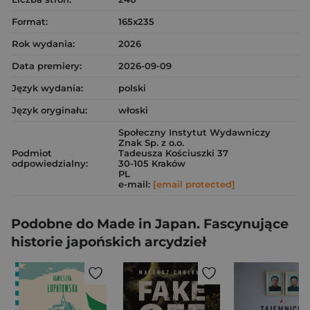
Format:
165x235
Rok wydania:
2026
Data premiery:
2026-09-09
Język wydania:
polski
Język oryginału:
włoski
Społeczny Instytut Wydawniczy
Znak Sp. z o.o.
Podmiot
Tadeusza Kościuszki 37
odpowiedzialny:
30-105 Kraków
PL
e-mail:
[email protected]
Podobne do Made in Japan. Fascynujące
historie japońskich arcydzieł