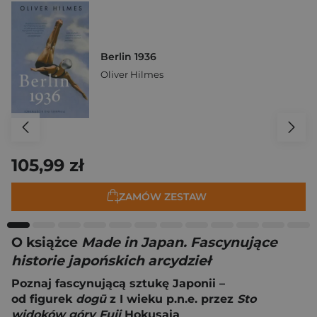
Berlin 1936
Oliver Hilmes
105,99 zł
ZAMÓW ZESTAW
O książce
Made in Japan. Fascynujące
historie japońskich arcydzieł
Poznaj fascynującą sztukę Japonii –
od figurek
dogū
z I wieku p.n.e. przez
Sto
widoków góry Fuji
Hokusaia