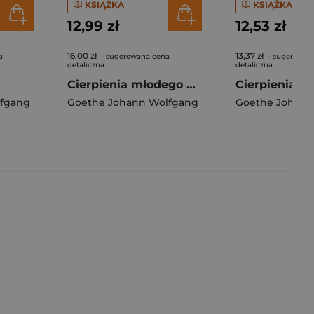
KSIĄŻKA
KSIĄŻKA
12,99 zł
12,53 zł
16,00 zł
13,37 zł
a
- sugerowana cena
- sugerowan
detaliczna
detaliczna
Cierpienia młodego Wertera Lektura z opracowaniem
lfgang
Goethe Johann Wolfgang
Goethe Johann