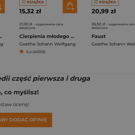
KSIĄŻKA
KSIĄŻKA
15,32 zł
20,99 zł
21,00 zł
26,50 zł
- sugerowana cena
- sugerowana cen
detaliczna
detaliczna
łodego Wertera
Cierpienia młodego Wertera
Faust
ng
Goethe Johann Wolfgang
Goethe Johann Wo
5,4 (40012)
dii część pierwsza i druga
 co myślisz!
ostaw ocenę!
 ABY DODAĆ OPINIĘ