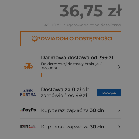
36,75 zł
49,00 zł
- sugerowana cena detaliczna
POWIADOM O DOSTĘPNOŚCI
Darmowa dostawa od 399 zł
Do darmowej dostawy brakuje Ci
399,00 zł
Dostawa za 0 zł
dla
DOŁĄCZ
zamówień od 99 zł
Kup teraz, zapłać za
30 dni
Kup teraz, zapłać za
30 dni