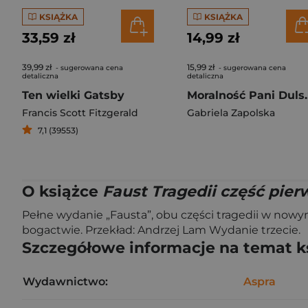
KSIĄŻKA
KSIĄŻKA
33,59 zł
14,99 zł
39,99 zł
15,99 zł
- sugerowana cena
- sugerowana cena
detaliczna
detaliczna
Ten wielki Gatsby
Moralnoś
Francis Scott Fitzgerald
Gabriela Zapolska
7,1 (39553)
O książce
Faust Tragedii część pier
Pełne wydanie „Fausta”, obu części tragedii w now
bogactwie. Przekład: Andrzej Lam Wydanie trzecie.
Szczegółowe informacje na temat k
Wydawnictwo:
Aspra