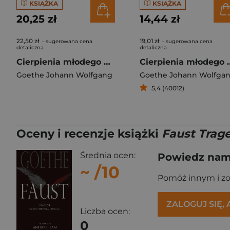
KSIĄŻKA
KSIĄŻKA
20,25 zł
14,44 zł
22,50 zł
19,01 zł
- sugerowana cena
- sugerowana cena
detaliczna
detaliczna
Cierpienia młodego Wertera
Cierpienia m
Goethe Johann Wolfgang
Goethe Johann Wolfga
5,4 (40012)
Oceny i recenzje książki
Faust Trage
Średnia ocen:
Powiedz nam,
~
/10
Pomóż innym i z
ZALOGUJ SIĘ,
Liczba ocen:
0