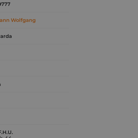
9777
hann Wolfgang
warda
m
.H.U.