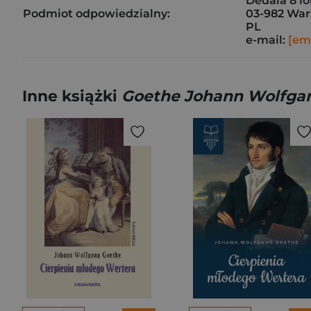
Dedala 8 lo
Podmiot odpowiedzialny:
03-982 Wa
PL
e-mail:
[em
Inne książki
Goethe Johann Wolfga