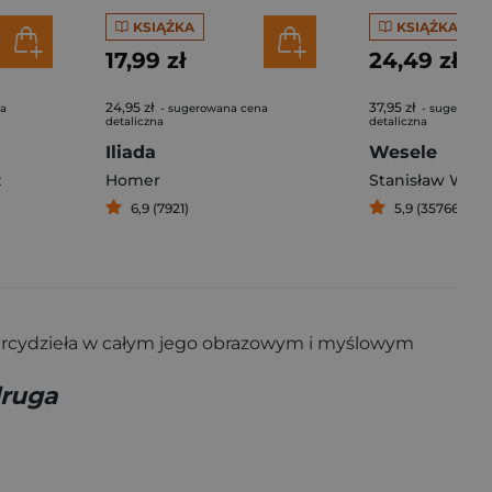
KSIĄŻKA
KSIĄŻKA
17,99 zł
24,49 zł
24,95 zł
37,95 zł
na
- sugerowana cena
- sugerowan
detaliczna
detaliczna
Iliada
Wesele
z
Homer
Stanisław Wysp
6,9 (7921)
5,9 (35766)
 arcydzieła w całym jego obrazowym i myślowym
druga