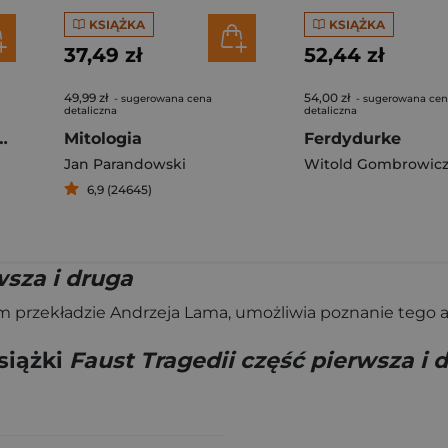
KSIĄŻKA
KSIĄŻKA
37,49 zł
52,44 zł
49,99 zł
54,00 zł
- sugerowana cena
- sugerowana ce
detaliczna
detaliczna
ć Pani Dulskiej
Mitologia
Ferdydurke
Jan Parandowski
Witold Gombrowic
6,9 (24645)
wsza i druga
ym przekładzie Andrzeja Lama, umożliwia poznanie tego
siążki
Faust Tragedii część pierwsza i 