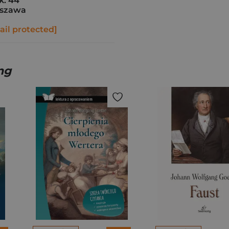
k. 44
rszawa
ail protected]
ng