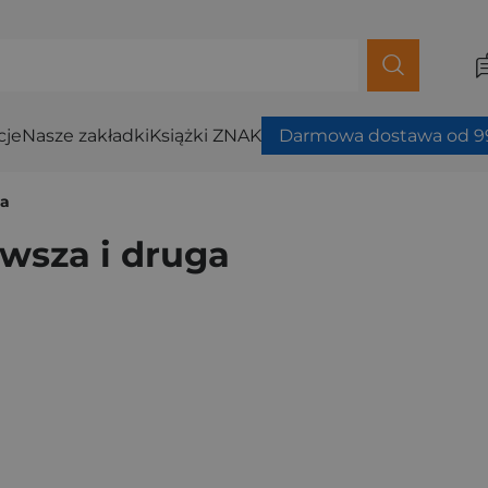
cje
Nasze zakładki
Książki ZNAK
Darmowa dostawa od 99
ga
rwsza i druga