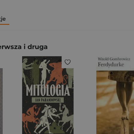
zje
erwsza i druga