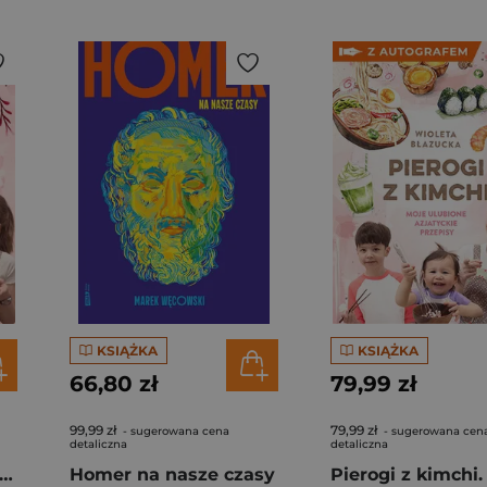
KSIĄŻKA
KSIĄŻKA
66,80 zł
79,99 zł
99,99 zł
79,99 zł
- sugerowana cena
- sugerowana cen
detaliczna
detaliczna
rogi z kimchi. Moje ulubione azjatyckie przepisy
Homer na nasze czasy