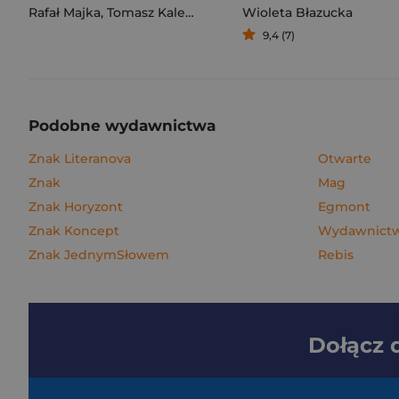
Rafał Majka
,
Tomasz Kalemba
Wioleta Błazucka
9,4 (7)
Podobne wydawnictwa
Znak Literanova
Otwarte
Znak
Mag
Znak Horyzont
Egmont
Znak Koncept
Wydawnictwo
Znak JednymSłowem
Rebis
Dołącz