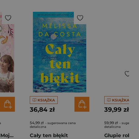
KSIĄŻKA
KSIĄŻKA
36,84 zł
39,99 zł
54,99 zł
59,99 zł
a
- sugerowana cena
- sugerowan
detaliczna
detaliczna
Pierogi z kimchi. Moje ulubione azjatyckie przepisy - książka z autografem
Cały ten błękit