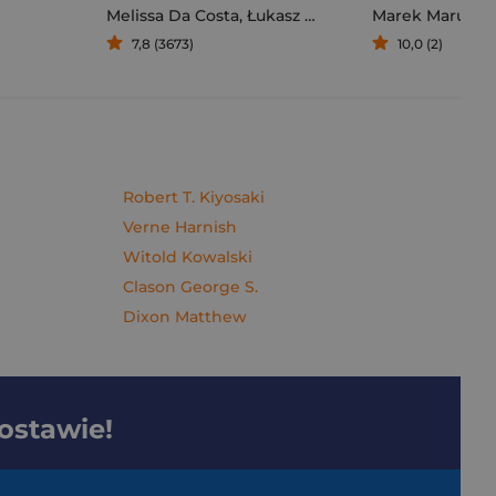
Melissa Da Costa
,
Łukasz Müller
Marek Maruszc
7,8 (3673)
10,0 (2)
Robert T. Kiyosaki
Verne Harnish
Witold Kowalski
Clason George S.
Dixon Matthew
dostawie!