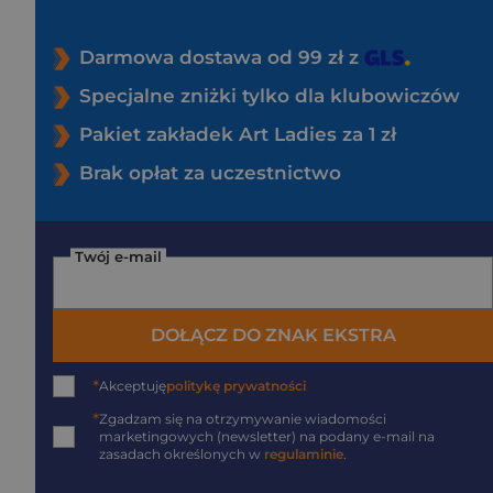
Darmowa dostawa od 99 zł z
Specjalne zniżki tylko dla klubowiczów
Pakiet zakładek Art Ladies za 1 zł
Brak opłat za uczestnictwo
Twój e-mail
DOŁĄCZ DO ZNAK EKSTRA
*
Akceptuję
politykę prywatności
*
Zgadzam się na otrzymywanie wiadomości
marketingowych (newsletter) na podany
e-mail
na
zasadach określonych w
regulaminie
.