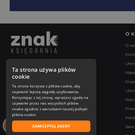
O K
O na
Kont
Liter
Napisz do nas
Ta strona używa plików
Mapa
Poniedziałek - Piątek
cookie
8:00 - 18:00
Grup
[email protected]
Ta strona korzysta z plików cookie, aby
Liter
zapewnić lepszą wygodę użytkowania.
Bądź z nami na bieżąco
Korzystając z tej strony, wyrażasz zgodę na
Nasi 
używanie przez nas wszystkich plików
cookie zgodnie z warunkami naszej polityki
Prez
plików cookie.
Kata
ZAAKCEPTUJ ZGODY
Serie