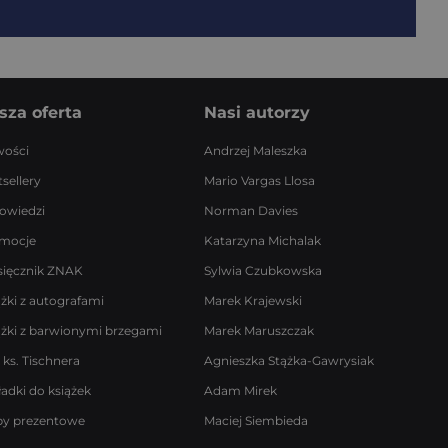
sza oferta
Nasi autorzy
ości
Andrzej Maleszka
sellery
Mario Vargas Llosa
owiedzi
Norman Davies
mocje
Katarzyna Michalak
sięcznik ZNAK
Sylwia Czubkowska
ążki z autografami
Marek Krajewski
ążki z barwionymi brzegami
Marek Maruszczak
 ks. Tischnera
Agnieszka Stążka-Gawrysiak
ładki do książek
Adam Mirek
by prezentowe
Maciej Siembieda