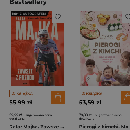
Bestsellery
KSIĄŻKA
KSIĄŻKA
55,99 zł
53,59 zł
69,99 zł
79,99 zł
- sugerowana cena
- sugerowana cena
detaliczna
detaliczna
Rafał Majka. Zawsze z przodu. Rozmawia Tomasz Kalemba - książka z autografem
Pie