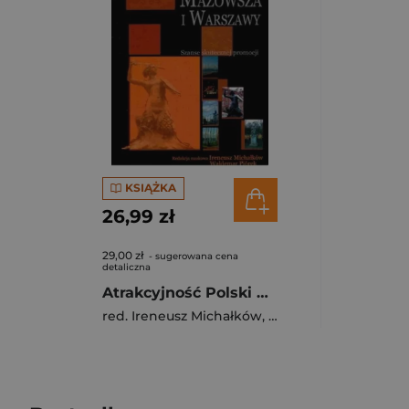
KSIĄŻKA
26,99 zł
29,00 zł
- sugerowana cena
detaliczna
Atrakcyjność Polski Mazowsza i Warszawy Szanse skutecznej promocji
red. Ireneusz Michałków
,
Waldemar Piórek