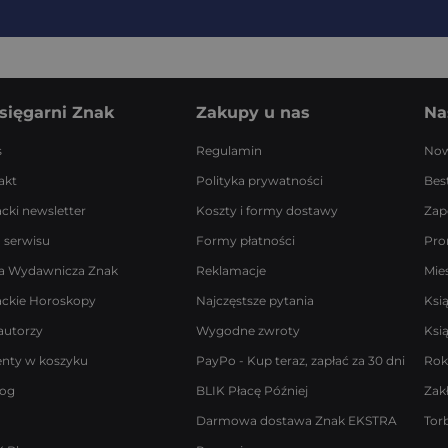
sięgarni Znak
Zakupy u nas
Na
s
Regulamin
Now
akt
Polityka prywatności
Best
acki newsletter
Koszty i formy dostawy
Zap
 serwisu
Formy płatności
Pro
a Wydawnicza Znak
Reklamacje
Mie
ackie Horoskopy
Najczęstsze pytania
Ksi
autorzy
Wygodne zwroty
Ksi
enty w koszyku
PayPo - Kup teraz, zapłać za 30 dni
Rok
log
BLIK Płacę Później
Zak
Darmowa dostawa Znak EKSTRA
Tor