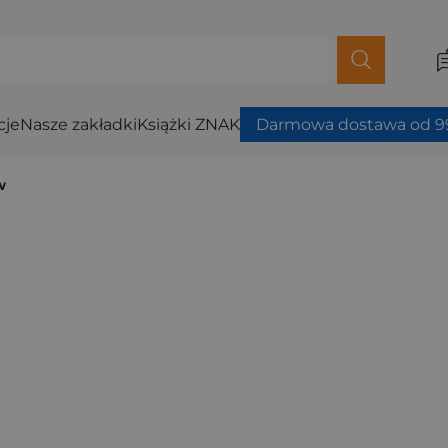
cje
Nasze zakładki
Książki ZNAK
Darmowa dostawa od 99
w