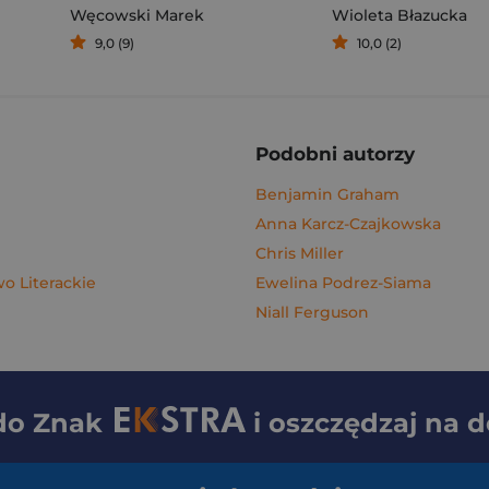
Węcowski Marek
Wioleta Błazucka
9,0 (9)
10,0 (2)
Podobni autorzy
Benjamin Graham
Anna Karcz-Czajkowska
Chris Miller
 Literackie
Ewelina Podrez-Siama
Niall Ferguson
 do
Znak
i oszczędzaj na 