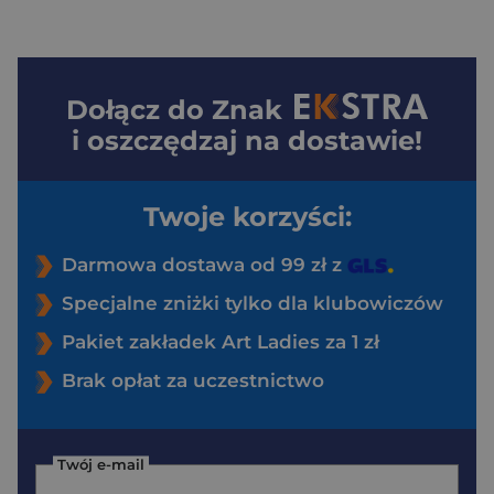
Dołącz do
Znak
i oszczędzaj na dostawie!
Twoje korzyści:
Darmowa dostawa od 99 zł z
Specjalne zniżki tylko dla klubowiczów
Pakiet zakładek Art Ladies za 1 zł
Brak opłat za uczestnictwo
Twój e-mail