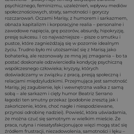
psychicznego, feminizmu, uzależnień, wpływu mediów
społecznościowych, straty, samotności i goryczy
rozczarowań. Oczami Marisy, z humorem i sarkazmem,
obnaża kapitalizm i korporacyjne realia – personalne i
zawodowe napięcia, grę pozorów, absurdy, hipokryzję,
presję sukcesu. I co najważniejsze – pisze o smutku i
pustce, które zagnieżdżają się w pozornie idealnym
życiu. Trudno było mi utożsamiać się z Marisą jako
bohaterką, ale rezonowały ze mną jej zmagania – bo ta
postać doskonale odzwierciedla kondycję psychiczną
współczesnego człowieka; kryzysy, których
doświadczamy w związku z pracą, presją społeczną i
relacjami międzyludzkimi. Przejmująca jest samotność
Marisy, jej zagubienie, lęk i wewnętrzna walka z samą
sobą – ale sarkazm i cięty humor Beatriz Serrano
łagodzi ten smutny przekaz (podobnie zresztą jak i
zakończenie, które, choć nagłe i niespodziewane,
przynosi odrobinę nadziei). Powieść, która uświadamia,
że można czuć się samotnym w wielkim mieście. Że
praca, rutyna i niesatysfakcjonujące więzi mogą stać się
źródłem frustracji, niezadowolenia, samotności i lęku –