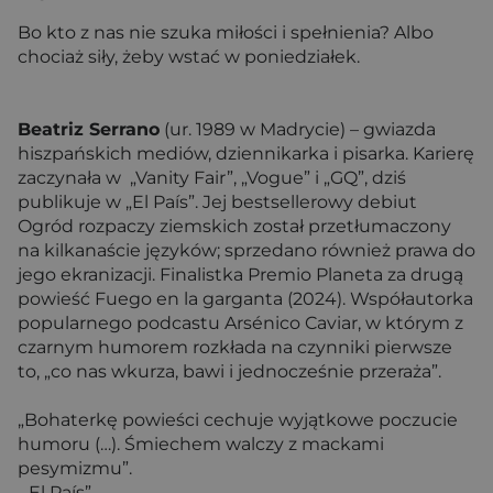
Bo kto z nas nie szuka miłości i spełnienia? Albo
chociaż siły, żeby wstać w poniedziałek.
Beatriz Serrano
(ur. 1989 w Madrycie) – gwiazda
hiszpańskich mediów, dziennikarka i pisarka. Karierę
zaczynała w „Vanity Fair”, „Vogue” i „GQ”, dziś
publikuje w „El País”. Jej bestsellerowy debiut
Ogród rozpaczy ziemskich został przetłumaczony
na kilkanaście języków; sprzedano również prawa do
jego ekranizacji. Finalistka Premio Planeta za drugą
powieść Fuego en la garganta (2024). Współautorka
popularnego podcastu Arsénico Caviar, w którym z
czarnym humorem rozkłada na czynniki pierwsze
to, „co nas wkurza, bawi i jednocześnie przeraża”.
„Bohaterkę powieści cechuje wyjątkowe poczucie
humoru (…). Śmiechem walczy z mackami
pesymizmu”.
„El País”