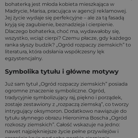
bohaterką jest młoda kobieta mieszkająca w
Madrycie, Marisa, pracująca w agencji reklamowej.
Jej życie wydaje się perfekcyjne – ale za tą fasadą
kryją się zagubienie, beznadzieja i cierpienie.
Dlaczego bohaterka, choć ma, wydawałoby się,
wszystko, wciąż cierpi? Czemu płacze, gdy każdego
ranka słyszy budzik? „Ogród rozpaczy ziemskich” to
literatura, która odsłania współczesny lęk
egzystencjalny.
Symbolika tytułu i główne motywy
Już sam tytuł „Ogród rozpaczy ziemskich” posiada
ogromne znaczenie symboliczne. Ogród,
tradycyjnie symbolizujący raj, piękno i porządek,
zostaje zestawiony z „rozpaczą ziemską”, co tworzy
intrygujący oksymoron. Dodatkowo nawiązuje do
tytułu słynnego obrazu Hieronima Boscha „Ogród
rozkoszy ziemskich”. Całość wskazuje na jedno:
nawet najpiękniejsze życie pełne przywilejów i