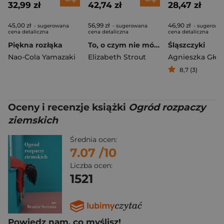
32,99 zł
42,74 zł
28,47 zł
45,00 zł
56,99 zł
46,90 zł
- sugerowana
- sugerowana
- sugerowa
cena detaliczna
cena detaliczna
cena detaliczna
Piękna rozłąka
To, o czym nie mówimy
Śląszczyki
Nao-Cola Yamazaki
Elizabeth Strout
Agnieszka Głęb
8,7 (3)
Oceny i recenzje książki
Ogród rozpaczy
ziemskich
Średnia ocen:
7.07
/10
Liczba ocen:
1521
Powiedz nam, co myślisz!