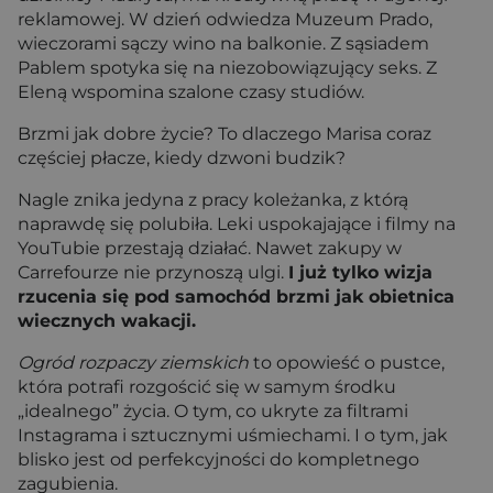
reklamowej. W dzień odwiedza Muzeum Prado,
wieczorami sączy wino na balkonie. Z sąsiadem
Pablem spotyka się na niezobowiązujący seks. Z
Eleną wspomina szalone czasy studiów.
Brzmi jak dobre życie? To dlaczego Marisa coraz
częściej płacze, kiedy dzwoni budzik?
Nagle znika jedyna z pracy koleżanka, z którą
naprawdę się polubiła. Leki uspokajające i filmy na
YouTubie przestają działać. Nawet zakupy w
Carrefourze nie przynoszą ulgi.
I już tylko wizja
rzucenia się pod samochód brzmi jak obietnica
wiecznych wakacji.
Ogród rozpaczy ziemskich
to opowieść o pustce,
która potrafi rozgościć się w samym środku
„idealnego” życia. O tym, co ukryte za filtrami
Instagrama i sztucznymi uśmiechami. I o tym, jak
blisko jest od perfekcyjności do kompletnego
zagubienia.