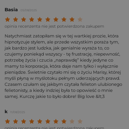
Basia
05/08/2025
Twoja ocena: Beznadziejna 1/10"
Twoja ocena: Bardzo słaba 2/10"
Twoja ocena: Słaba 3/10"
Twoja ocena: Może być 4/10"
Twoja ocena: Przeciętna 5/10"
Twoja ocena: Dobra 6/10"
Twoja ocena: Bardzo dobra 7/10"
Twoja ocena: Rewelacyjna 8/10
Twoja ocena: Wybitna 9/10
Twoja ocena: Arcydzieło
opinia recenzenta nie jest potwierdzona zakupem
Natychmiast zatopiłam się w tej wartkiej prozie, która
hipnotyzuje stylem, ale przede wszystkim poraża tym,
jak bardzo jest ludzka, jak genialnie wyraża to, co
czujemy poniekąd wszyscy - tę frustrację, niepewność,
potrzebę życia i czucia ,,naprawdę” kiedy jedyne co
mamy to korporacja, która daje nam tylko i wyłącznie
pieniądze. Świetnie czytało mi się o życiu Marisy, której
myśli płyną w myślotoku pełnym uderzających prawd.
Czasem czułam się jakbym czytała felieton ulubionego
felietonisty, a kiedy indziej była to opowieść o mnie
samej. Kurczę jakie to było dobre! Big love &lt;3
k
11/08/2025
Twoja ocena: Beznadziejna 1/10"
Twoja ocena: Bardzo słaba 2/10"
Twoja ocena: Słaba 3/10"
Twoja ocena: Może być 4/10"
Twoja ocena: Przeciętna 5/10"
Twoja ocena: Dobra 6/10"
Twoja ocena: Bardzo dobra 7/10"
Twoja ocena: Rewelacyjna 8/10
Twoja ocena: Wybitna 9/10
Twoja ocena: Arcydzieło
opinia recenzenta nie jest potwierdzona zakupem