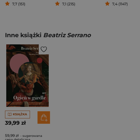
7,7 (151)
7,1 (215)
7,4 (1147)
Inne książki
Beatriz Serrano
KSIĄŻKA
39,99 zł
59,99 zł
- sugerowana
cena detaliczna