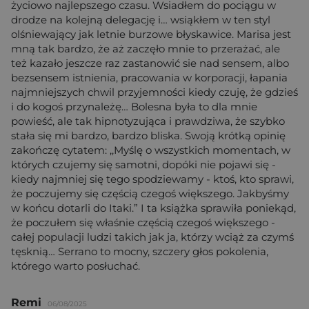
życiowo najlepszego czasu. Wsiadłem do pociągu w
drodze na kolejną delegację i… wsiąkłem w ten styl
olśniewający jak letnie burzowe błyskawice. Marisa jest
mną tak bardzo, że aż zaczęło mnie to przerażać, ale
też kazało jeszcze raz zastanowić sie nad sensem, albo
bezsensem istnienia, pracowania w korporacji, łapania
najmniejszych chwil przyjemności kiedy czuję, że gdzieś
i do kogoś przynależę… Bolesna była to dla mnie
powieść, ale tak hipnotyzująca i prawdziwa, że szybko
stała się mi bardzo, bardzo bliska. Swoją krótką opinię
zakończę cytatem: ,,Myślę o wszystkich momentach, w
których czujemy się samotni, dopóki nie pojawi się -
kiedy najmniej się tego spodziewamy - ktoś, kto sprawi,
że poczujemy się częścią czegoś większego. Jakbyśmy
w końcu dotarli do Itaki.” I ta książka sprawiła poniekąd,
że poczułem się właśnie częścią czegoś większego -
całej populacji ludzi takich jak ja, którzy wciąż za czymś
tęsknią… Serrano to mocny, szczery głos pokolenia,
którego warto posłuchać.
Remi
06/08/2025