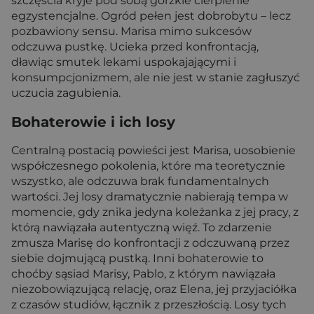
szczęścia kryje pod sobą gorzkie cierpienie
egzystencjalne. Ogród pełen jest dobrobytu – lecz
pozbawiony sensu. Marisa mimo sukcesów
odczuwa pustkę. Ucieka przed konfrontacją,
dławiąc smutek lekami uspokajającymi i
konsumpcjonizmem, ale nie jest w stanie zagłuszyć
uczucia zagubienia.
Bohaterowie i ich losy
Centralną postacią powieści jest Marisa, uosobienie
współczesnego pokolenia, które ma teoretycznie
wszystko, ale odczuwa brak fundamentalnych
wartości. Jej losy dramatycznie nabierają tempa w
momencie, gdy znika jedyna koleżanka z jej pracy, z
którą nawiązała autentyczną więź. To zdarzenie
zmusza Marisę do konfrontacji z odczuwaną przez
siebie dojmującą pustką. Inni bohaterowie to
choćby sąsiad Marisy, Pablo, z którym nawiązała
niezobowiązującą relację, oraz Elena, jej przyjaciółka
z czasów studiów, łącznik z przeszłością. Losy tych