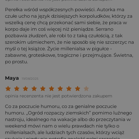
Perełka wśród współczesnych powieści. Autorka ma
czułe ucho na język dzisiejszych korpoludków, którzy za
wszelką cenę chcą przekonać sami siebie, że praca w
korpo daje im coś więcej niż pieniądze. Serrano
pozbawia złudzeń, ale robi to z taką czułością, z tak
szerokim uśmiechem, że nie sposób się nie szczerzyc na
myśl o tej książce. Życie millenialsa w pigułce -
zabawne, groteskowe, tragiczne i przejmujące. Świetna,
po prostu.
Maya
19/08/2025
Twoja ocena: Beznadziejna 1/10"
Twoja ocena: Bardzo słaba 2/10"
Twoja ocena: Słaba 3/10"
Twoja ocena: Może być 4/10"
Twoja ocena: Przeciętna 5/10"
Twoja ocena: Dobra 6/10"
Twoja ocena: Bardzo dobra 7/10"
Twoja ocena: Rewelacyjna 8/10
Twoja ocena: Wybitna 9/10
Twoja ocena: Arcydzieło
opinia recenzenta nie jest potwierdzona zakupem
Co za poczucie humoru, co za genialne poczucie
humoru. ,,Ogród rozpaczy ziemskich” pomimo luźnego
nastroju, idealnego na wakacje albo do przeczytania w
weekend mówi nam o wielu prawdach nie tylko o
millenialsach, ale ludziach tych czasów, którzy wciąż
szukają i nigdy nie potrafią znaleźć pełni szczęścia,