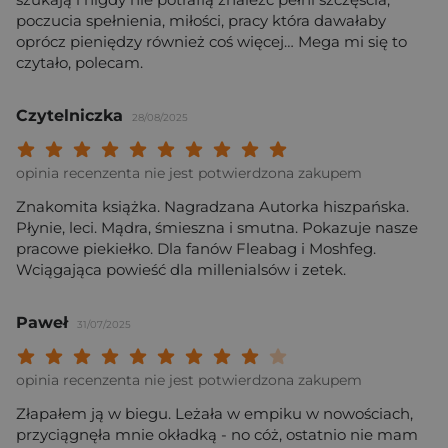
poczucia spełnienia, miłości, pracy która dawałaby
oprócz pieniędzy również coś więcej… Mega mi się to
czytało, polecam.
Czytelniczka
28/08/2025
Twoja ocena: Beznadziejna 1/10"
Twoja ocena: Bardzo słaba 2/10"
Twoja ocena: Słaba 3/10"
Twoja ocena: Może być 4/10"
Twoja ocena: Przeciętna 5/10"
Twoja ocena: Dobra 6/10"
Twoja ocena: Bardzo dobra 7/10"
Twoja ocena: Rewelacyjna 8/10
Twoja ocena: Wybitna 9/10
Twoja ocena: Arcydzieło
opinia recenzenta nie jest potwierdzona zakupem
Znakomita książka. Nagradzana Autorka hiszpańska.
Płynie, leci. Mądra, śmieszna i smutna. Pokazuje nasze
pracowe piekiełko. Dla fanów Fleabag i Moshfeg.
Wciągająca powieść dla millenialsów i zetek.
Paweł
31/07/2025
Twoja ocena: Beznadziejna 1/10"
Twoja ocena: Bardzo słaba 2/10"
Twoja ocena: Słaba 3/10"
Twoja ocena: Może być 4/10"
Twoja ocena: Przeciętna 5/10"
Twoja ocena: Dobra 6/10"
Twoja ocena: Bardzo dobra 7/10"
Twoja ocena: Rewelacyjna 8/10
Twoja ocena: Wybitna 9/10
Twoja ocena: Arcydzieło
opinia recenzenta nie jest potwierdzona zakupem
Złapałem ją w biegu. Leżała w empiku w nowościach,
przyciągnęła mnie okładką - no cóż, ostatnio nie mam