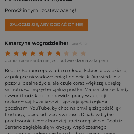
Pomóż innym i zostaw ocenę!
ZALOGUJ SIĘ, ABY DODAĆ OPINIĘ
Katarzyna wogrodzieliter
30/07/2025
Twoja ocena: Beznadziejna 1/10"
Twoja ocena: Bardzo słaba 2/10"
Twoja ocena: Słaba 3/10"
Twoja ocena: Może być 4/10"
Twoja ocena: Przeciętna 5/10"
Twoja ocena: Dobra 6/10"
Twoja ocena: Bardzo dobra 7/10"
Twoja ocena: Rewelacyjna 8/10
Twoja ocena: Wybitna 9/10
Twoja ocena: Arcydzieło
opinia recenzenta nie jest potwierdzona zakupem
Beatriz Serrano opowiada o młodej kobiecie uwięzionej
w pułapce niezadowolenia; kobiecie, która wiedzie z
pozoru idealne życie, ale czuje coraz większą udrękę,
samotność i egzystencjalną pustkę. Marisa płacze, kiedy
dzwoni budzik, bo nienawidzi pracy w agencji
reklamowej. Łyka środki uspokajające i ogląda
godzinami YouTube, by choć na chwilę złagodzić lęk i
frustrację, uciec od rzeczywistości. Działa w trybie
przetrwania i coraz bardziej traci samą siebie. Beatriz
Serrano zagłębia się w kryzysy współczesnego
człowieka – podejmuje tematy dotyczące zdrowia