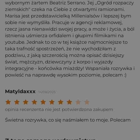
wybornym żartem Beatriz Serrano. Jej ,,Ogród rozpaczy
ziemskich" czeka na Ciebie z otwartymi ramionami.
Marisa jest przedstawicielką Millenialsów i lepszej bym
sobie nie wymyśliła. Pracuje w agencji reklamowej,
rzecz jasna nienawidzi swojej pracy, a może i życia, a ból
istnienia uśmierza orfidalem i głupimi filmikami na
youtube. Jednak to co w tej książce najmocniejsze to
taka trafność spostrzeżeń, że nie wychodziłam z
podziwu, z jaką szczerością można opisać dzisiejszy
świat, mężczyzn, dziewczyny z korpo i wyjazdy
integracyjne - końcówka miażdży! Wspaniała rozrywka i
powieść na naprawdę wysokim poziomie, polecam :)
Matyldaxxx
14/08/2025
Twoja ocena: Beznadziejna 1/10"
Twoja ocena: Bardzo słaba 2/10"
Twoja ocena: Słaba 3/10"
Twoja ocena: Może być 4/10"
Twoja ocena: Przeciętna 5/10"
Twoja ocena: Dobra 6/10"
Twoja ocena: Bardzo dobra 7/10"
Twoja ocena: Rewelacyjna 8/10
Twoja ocena: Wybitna 9/10
Twoja ocena: Arcydzieło
opinia recenzenta nie jest potwierdzona zakupem
Świetna rozrywka, co się naśmiałem to moje. Polecam