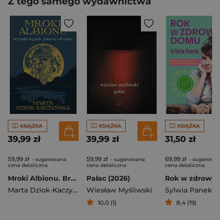
Z tego samego wydawnictwa
KSIĄŻKA
KSIĄŻKA
KSIĄŻKA
39,99 zł
39,99 zł
31,50 zł
59,99 zł
59,99 zł
69,99 zł
- sugerowana
- sugerowana
- sugerowa
cena detaliczna
cena detaliczna
cena detaliczna
Mroki Albionu. Brytyjskie legendy, potwory i zbrodnie
Pałac (2026)
Marta Dziok-Kaczyńska
Wiesław Myśliwski
Sylwia Panek
10,0 (1)
8,4 (19)