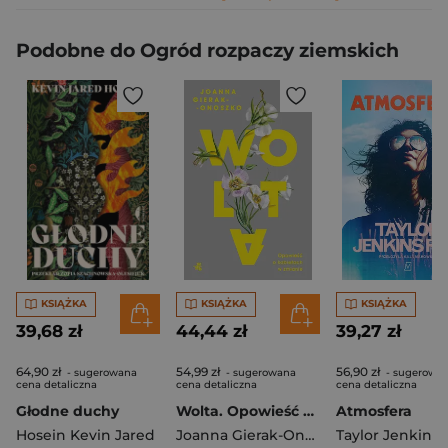
Podobne do Ogród rozpaczy ziemskich
KSIĄŻKA
KSIĄŻKA
KSIĄŻKA
39,68 zł
44,44 zł
39,27 zł
64,90 zł
54,99 zł
56,90 zł
- sugerowana
- sugerowana
- sugerowa
cena detaliczna
cena detaliczna
cena detaliczna
Głodne duchy
Wolta. Opowieść o kobietach w zmianie
Atmosfera
Hosein Kevin Jared
Joanna Gierak-Onoszko
Taylor Jenkins 