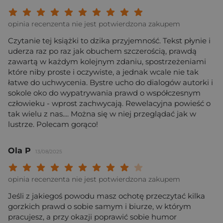
Twoja ocena: Beznadziejna 1/10"
Twoja ocena: Bardzo słaba 2/10"
Twoja ocena: Słaba 3/10"
Twoja ocena: Może być 4/10"
Twoja ocena: Przeciętna 5/10"
Twoja ocena: Dobra 6/10"
Twoja ocena: Bardzo dobra 7/10"
Twoja ocena: Rewelacyjna 8/10
Twoja ocena: Wybitna 9/10
Twoja ocena: Arcydzieło
opinia recenzenta nie jest potwierdzona zakupem
Czytanie tej książki to dzika przyjemność. Tekst płynie i
uderza raz po raz jak obuchem szczerością, prawdą
zawartą w każdym kolejnym zdaniu, spostrzeżeniami
które niby proste i oczywiste, a jednak wcale nie tak
łatwe do uchwycenia. Bystre ucho do dialogów autorki i
sokole oko do wypatrywania prawd o współczesnym
człowieku - wprost zachwycają. Rewelacyjna powieść o
tak wielu z nas.... Można się w niej przeglądać jak w
lustrze. Polecam gorąco!
Ola P
13/08/2025
Twoja ocena: Beznadziejna 1/10"
Twoja ocena: Bardzo słaba 2/10"
Twoja ocena: Słaba 3/10"
Twoja ocena: Może być 4/10"
Twoja ocena: Przeciętna 5/10"
Twoja ocena: Dobra 6/10"
Twoja ocena: Bardzo dobra 7/10"
Twoja ocena: Rewelacyjna 8/10
Twoja ocena: Wybitna 9/10
Twoja ocena: Arcydzieło
opinia recenzenta nie jest potwierdzona zakupem
Jeśli z jakiegoś powodu masz ochotę przeczytać kilka
gorzkich prawd o sobie samym i biurze, w którym
pracujesz, a przy okazji poprawić sobie humor