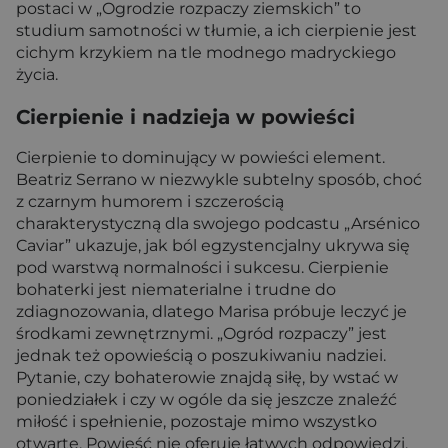
postaci w „Ogrodzie rozpaczy ziemskich” to
studium samotności w tłumie, a ich cierpienie jest
cichym krzykiem na tle modnego madryckiego
życia.
Cierpienie i nadzieja w powieści
Cierpienie to dominujący w powieści element.
Beatriz Serrano w niezwykle subtelny sposób, choć
z czarnym humorem i szczerością
charakterystyczną dla swojego podcastu „Arsénico
Caviar” ukazuje, jak ból egzystencjalny ukrywa się
pod warstwą normalności i sukcesu. Cierpienie
bohaterki jest niematerialne i trudne do
zdiagnozowania, dlatego Marisa próbuje leczyć je
środkami zewnętrznymi. „Ogród rozpaczy” jest
jednak też opowieścią o poszukiwaniu nadziei.
Pytanie, czy bohaterowie znajdą siłę, by wstać w
poniedziałek i czy w ogóle da się jeszcze znaleźć
miłość i spełnienie, pozostaje mimo wszystko
otwarte. Powieść nie oferuje łatwych odpowiedzi,