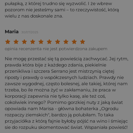
pułapką, z której trudno się wyzwolić. I że wbrew
pozorom nie jesteśmy sami – to rzeczywistość, którą
wielu z nas doskonale zna.
Maria
30/07/2025
Twoja ocena: Beznadziejna 1/10"
Twoja ocena: Bardzo słaba 2/10"
Twoja ocena: Słaba 3/10"
Twoja ocena: Może być 4/10"
Twoja ocena: Przeciętna 5/10"
Twoja ocena: Dobra 6/10"
Twoja ocena: Bardzo dobra 7/10"
Twoja ocena: Rewelacyjna 8/10
Twoja ocena: Wybitna 9/10
Twoja ocena: Arcydzieło
opinia recenzenta nie jest potwierdzona zakupem
Nie mogę przestać się tą powieścią zachwycać. Jej rytm,
prawda która bije z każdego zdania, piekielnie
przenikliwa i szczera Serrano jest mistrzynią ciętej
riposty i prawdy o współczesnych ludziach. Prawdy nie
zawsze wygodnej, często bolesnej, ale takiej, której nam
trzeba, bo ile można żyć w zakłamaniu, że praca w
korporacji zapewnia nie tylko kasę, ale też coś,
cokolwiek innego? Pomimo gorzkiej nuty z jaką świat
opowiada nam Marisa - główna bohaterka ,,Ogrodu
rozpaczy ziemskich", bardzo ją polubiłam. To taka
przyjaciółka z którą fajnie byłoby pójść na wino i śmiejąc
sie do rozpuku skomentować świat. Wspaniała powieść!