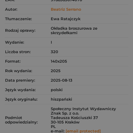
Autor:
Beatriz Serrano
Tłumaczenie:
Ewa Ratajczyk
Okładka broszurowa ze
Rodzaj oprawy:
skrzydełkami
Wydanie:
I
Liczba stron:
320
Format:
140x205
Rok wydania:
2025
Data premiery:
2025-08-13
Język wydania:
polski
Język oryginału:
hiszpański
Społeczny Instytut Wydawniczy
Znak Sp. z o.o.
Podmiot
Tadeusza Kościuszki 37
odpowiedzialny:
30-105 Kraków
PL
e-mail:
[email protected]