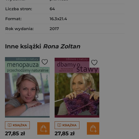
Liczba stron:
64
Format:
16.3x21.4
Rok wydania:
2017
Inne książki
Rona Zoltan
KSIĄŻKA
KSIĄŻKA
27,85 zł
27,85 zł