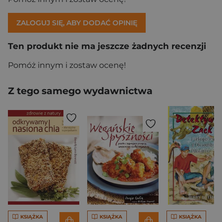
ZALOGUJ SIĘ, ABY DODAĆ OPINIĘ
Ten produkt nie ma jeszcze żadnych recenzji
Pomóż innym i zostaw ocenę!
Z tego samego wydawnictwa
KSIĄŻKA
KSIĄŻKA
KSIĄŻKA