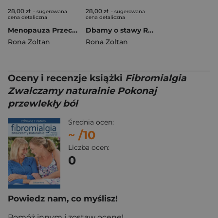
28,00 zł
28,00 zł
- sugerowana
- sugerowana
cena detaliczna
cena detaliczna
Menopauza Przechodzimy naturalnie Naturalna terapia hormonalna
Dbamy o stawy Reumatoidalne zapalenie stawów
Rona Zoltan
Rona Zoltan
Oceny i recenzje książki
Fibromialgia
Zwalczamy naturalnie Pokonaj
przewlekły ból
Średnia ocen:
~
/10
Liczba ocen:
0
Powiedz nam, co myślisz!
Pomóż innym i zostaw ocenę!