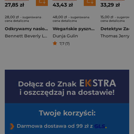
27,85 zł
43,43 zł
33,29 zł
28,00 zł
48,00 zł
15,00 zł
- sugerowana
- sugerowana
- sugerowan
cena detaliczna
cena detaliczna
cena detaliczna
Odkrywamy nasiona chia
Wegańskie pyszności proste i inspirujące przepisy nowoczesnej kuchni wegańskiej
Bennett Beverly Lynn
Dunja Gulin
Thomas Jerry D
7,7 (7)
Dołącz do
Znak
i oszczędzaj na dostawie!
Twoje korzyści:
Darmowa dostawa od 99 zł z