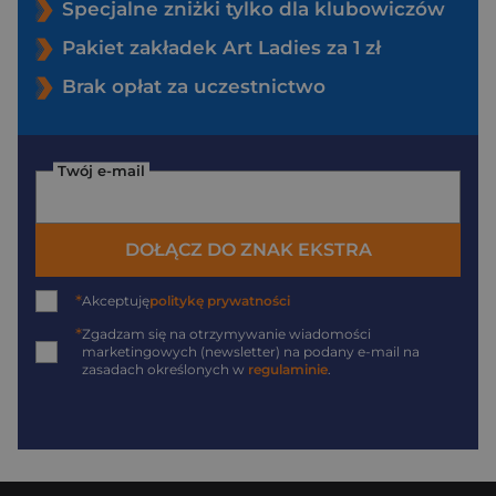
Specjalne zniżki tylko dla klubowiczów
Pakiet zakładek Art Ladies za 1 zł
Brak opłat za uczestnictwo
Twój e-mail
DOŁĄCZ DO ZNAK EKSTRA
*
Akceptuję
politykę prywatności
*
Zgadzam się na otrzymywanie wiadomości
marketingowych (newsletter) na podany
e-mail
na
zasadach określonych w
regulaminie
.