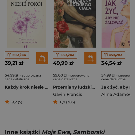
KSIĄŻKA
KSIĄŻKA
KSIĄŻKA
39,21 zł
49,99 zł
34,54 zł
54,99 zł
59,00 zł
54,99 zł
- sugerowana
- sugerowana
- sugerowa
cena detaliczna
cena detaliczna
cena detaliczna
Każdy krok niesie pokój Zen w sztuce codziennego życia
Przemiany ludzkiego ciała
Gavin Francis
Alina Adamowi
9,2 (5)
6,9 (305)
Inne książki
Mojs Ewa, Samborski