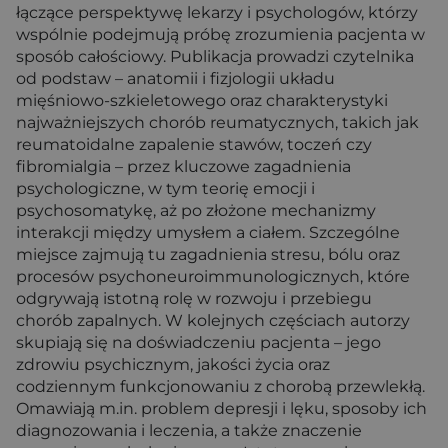
łączące perspektywę lekarzy i psychologów, którzy
wspólnie podejmują próbę zrozumienia pacjenta w
sposób całościowy. Publikacja prowadzi czytelnika
od podstaw – anatomii i fizjologii układu
mięśniowo-szkieletowego oraz charakterystyki
najważniejszych chorób reumatycznych, takich jak
reumatoidalne zapalenie stawów, toczeń czy
fibromialgia – przez kluczowe zagadnienia
psychologiczne, w tym teorię emocji i
psychosomatykę, aż po złożone mechanizmy
interakcji między umysłem a ciałem. Szczególne
miejsce zajmują tu zagadnienia stresu, bólu oraz
procesów psychoneuroimmunologicznych, które
odgrywają istotną rolę w rozwoju i przebiegu
chorób zapalnych. W kolejnych częściach autorzy
skupiają się na doświadczeniu pacjenta – jego
zdrowiu psychicznym, jakości życia oraz
codziennym funkcjonowaniu z chorobą przewlekłą.
Omawiają m.in. problem depresji i lęku, sposoby ich
diagnozowania i leczenia, a także znaczenie