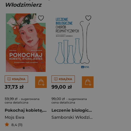
Włodzimierz
KSIĄŻKA
KSIĄŻKA
37,73 zł
99,00 zł
59,99 zł
99,00 zł
- sugerowana
- sugerowana
cena detaliczna
cena detaliczna
Pokochaj kobietę, którą jesteś. Zrozum siebie i bądź szczęśliwa
Leczenie biologiczne chorób reumatycznych
Mojs Ewa
Samborski Włodzimierz
8,4 (11)