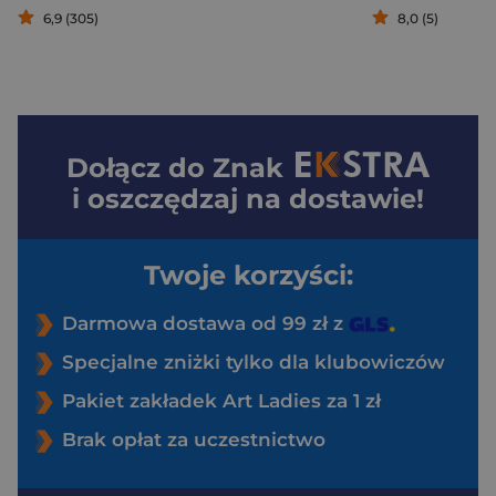
6,9 (305)
8,0 (5)
Dołącz do
Znak
i oszczędzaj na dostawie!
Twoje korzyści:
Darmowa dostawa od 99 zł z
Specjalne zniżki tylko dla klubowiczów
Pakiet zakładek Art Ladies za 1 zł
Brak opłat za uczestnictwo