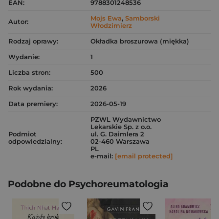
EAN:
9788301248536
Mojs Ewa
,
Samborski
Autor:
Włodzimierz
Rodzaj oprawy:
Okładka broszurowa (miękka)
Wydanie:
1
Liczba stron:
500
Rok wydania:
2026
Data premiery:
2026-05-19
PZWL Wydawnictwo
Lekarskie Sp. z o.o.
Podmiot
ul. G. Daimlera 2
odpowiedzialny:
02-460 Warszawa
PL
e-mail:
[email protected]
Podobne do Psychoreumatologia