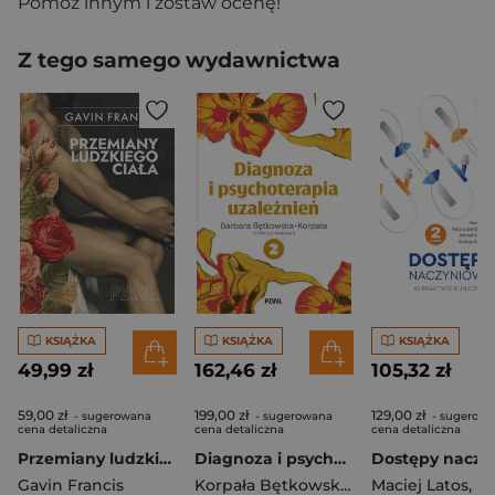
Pomóż innym i zostaw ocenę!
Z tego samego wydawnictwa
KSIĄŻKA
KSIĄŻKA
KSIĄŻKA
49,99 zł
162,46 zł
105,32 zł
59,00 zł
199,00 zł
129,00 zł
- sugerowana
- sugerowana
- sugerow
cena detaliczna
cena detaliczna
cena detaliczna
Przemiany ludzkiego ciała
Diagnoza i psychoterapia uzależnień tom 2
Gavin Francis
Korpała Bętkowska Barbara
Maciej Latos
,
Natalia S