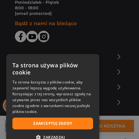
Poniedziałek - Piątek
8:00 - 18:00
[email protected]
Bądź z nami na bieżąco
O Księgarni Znak
Ta strona używa plików
cookie
Zakupy u nas
Ta strona korzysta z plików cookie, aby
Nasza oferta
zapewnić lepszą wygodę użytkowania.
Korzystając z tej strony, wyrażasz zgodę na
używanie przez nas wszystkich plików
Nasi autorzy
cookie zgodnie z warunkami naszej polityki
plików cookie.
ZAAKCEPTUJ ZGODY
154,30 zł
DO KOSZYKA
ZARZĄDZAJ