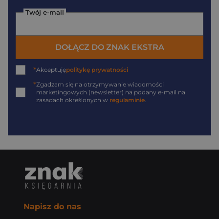
Twój e-mail
DOŁĄCZ DO ZNAK EKSTRA
*
Akceptuję
politykę prywatności
*
Zgadzam się na otrzymywanie wiadomości
marketingowych (newsletter) na podany
e-mail
na
zasadach określonych w
regulaminie
.
Napisz do nas