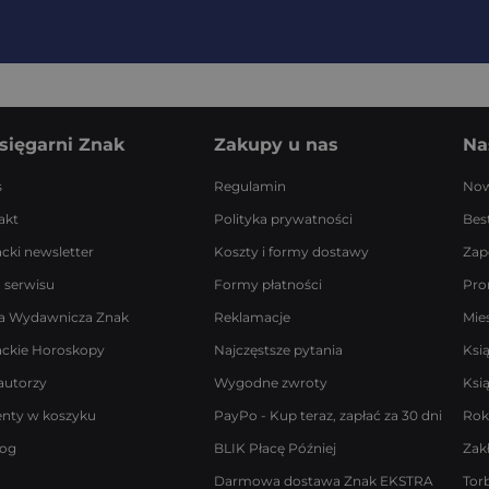
sięgarni Znak
Zakupy u nas
Na
s
Regulamin
Now
akt
Polityka prywatności
Best
acki newsletter
Koszty i formy dostawy
Zap
 serwisu
Formy płatności
Pro
a Wydawnicza Znak
Reklamacje
Mie
ackie Horoskopy
Najczęstsze pytania
Ksi
autorzy
Wygodne zwroty
Ksi
enty w koszyku
PayPo - Kup teraz, zapłać za 30 dni
Rok
log
BLIK Płacę Później
Zak
Darmowa dostawa Znak EKSTRA
Tor