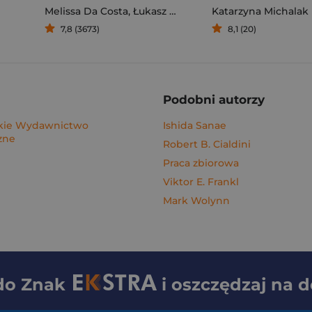
Melissa Da Costa
,
Łukasz Müller
Katarzyna Michalak
7,8 (3673)
8,1 (20)
Podobni autorzy
ie Wydawnictwo
Ishida Sanae
zne
Robert B. Cialdini
Praca zbiorowa
Viktor E. Frankl
Mark Wolynn
 do
Znak
i oszczędzaj na 