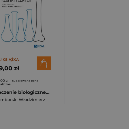
KSIĄŻKA
9,00 zł
,00 zł
- sugerowana cena
aliczna
Leczenie biologiczne chorób reumatycznych
amborski Włodzimierz