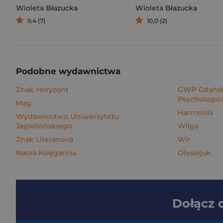
Wioleta Błazucka
Wioleta Błazucka
9,4 (7)
10,0 (2)
Podobne wydawnictwa
Znak Horyzont
GWP Gdańsk
Psychologic
Mag
Harmonia
Wydawnictwo Uniwersytetu
Jagiellońskiego
Wilga
Znak Literanova
Wir
Nasza Księgarnia
Olesiejuk
Dołącz