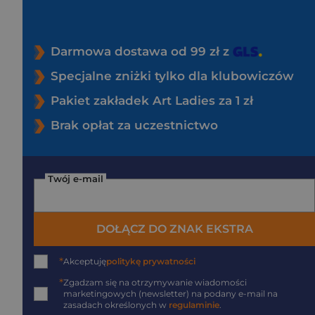
Darmowa dostawa od 99 zł z
Specjalne zniżki tylko dla klubowiczów
Pakiet zakładek Art Ladies za 1 zł
Brak opłat za uczestnictwo
Twój e-mail
DOŁĄCZ DO ZNAK EKSTRA
*
Akceptuję
politykę prywatności
*
Zgadzam się na otrzymywanie wiadomości
marketingowych (newsletter) na podany
e-mail
na
zasadach określonych w
regulaminie
.