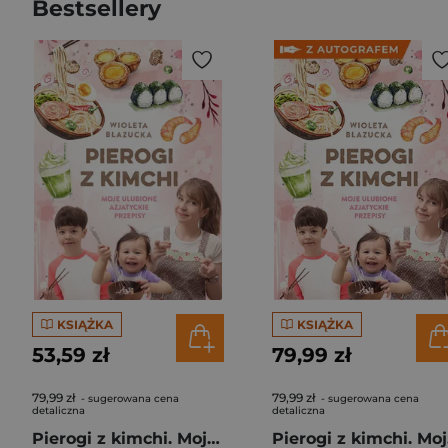
Bestsellery
KSIĄŻKA
KSIĄŻKA
53,59 zł
79,99 zł
79,99 zł
79,99 zł
- sugerowana cena
- sugerowana cena
detaliczna
detaliczna
Pierogi z kimchi. Moje ulubione azjatyckie przepisy
Piero