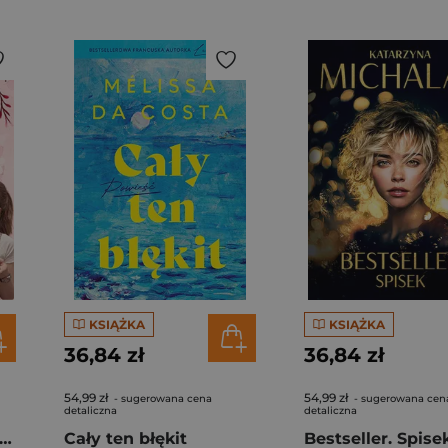
KSIĄŻKA
KSIĄŻKA
36,84 zł
36,84 zł
54,99 zł
54,99 zł
- sugerowana cena
- sugerowana cen
detaliczna
detaliczna
gi z kimchi. Moje ulubione azjatyckie przepisy - książka z autografem
Cały ten błękit
Bestseller. Spise