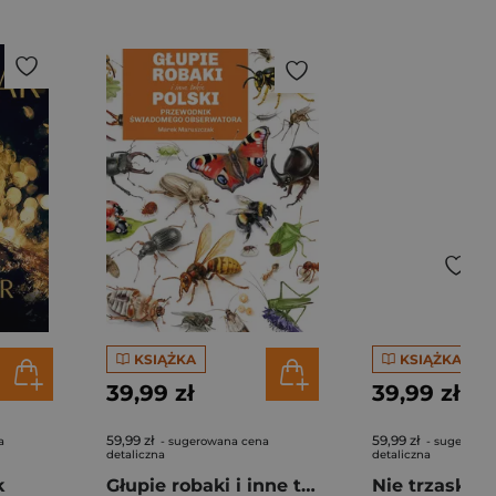
KSIĄŻKA
KSIĄŻKA
39,99 zł
39,99 zł
59,99 zł
59,99 zł
a
- sugerowana cena
- sugerowan
detaliczna
detaliczna
k
Głupie robaki i inne takie Polski