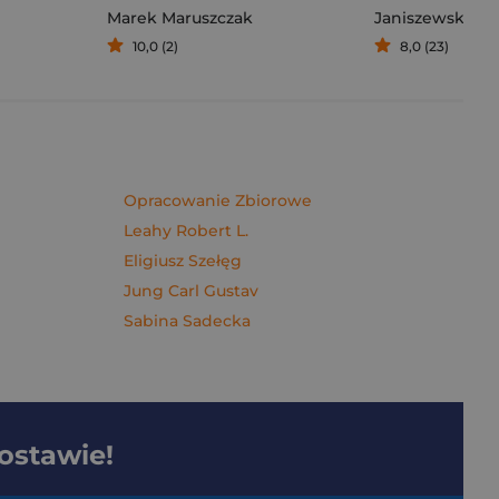
Marek Maruszczak
Janiszewska M
10,0 (2)
8,0 (23)
Opracowanie Zbiorowe
Leahy Robert L.
Eligiusz Szełęg
Jung Carl Gustav
Sabina Sadecka
dostawie!