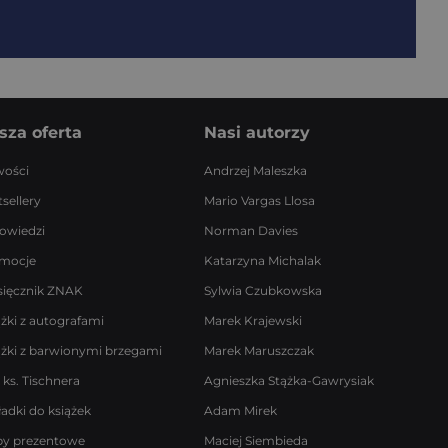
sza oferta
Nasi autorzy
ości
Andrzej Maleszka
sellery
Mario Vargas Llosa
owiedzi
Norman Davies
mocje
Katarzyna Michalak
sięcznik ZNAK
Sylwia Czubkowska
ążki z autografami
Marek Krajewski
ążki z barwionymi brzegami
Marek Maruszczak
 ks. Tischnera
Agnieszka Stążka-Gawrysiak
ładki do książek
Adam Mirek
by prezentowe
Maciej Siembieda