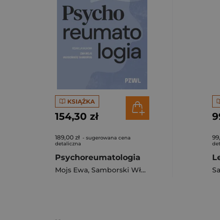
KSIĄŻKA
154,30 zł
9
189,00 zł
99
- sugerowana cena
detaliczna
det
Psychoreumatologia
Mojs Ewa
,
Samborski Włodzimierz
S