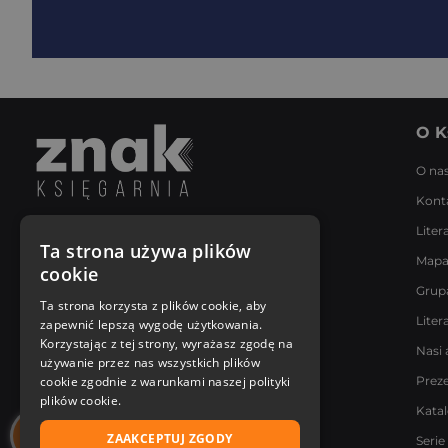
O K
O na
Kont
Liter
Napisz do nas
Ta strona używa plików
Mapa
Poniedziałek - Piątek
cookie
8:00 - 18:00
Grup
[email protected]
Ta strona korzysta z plików cookie, aby
Liter
zapewnić lepszą wygodę użytkowania.
Bądź z nami na bieżąco
Korzystając z tej strony, wyrażasz zgodę na
Nasi 
używanie przez nas wszystkich plików
cookie zgodnie z warunkami naszej polityki
Prez
plików cookie.
Kata
ZAAKCEPTUJ ZGODY
Serie