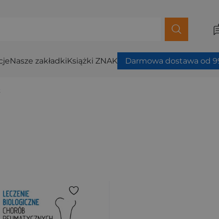
cje
Nasze zakładki
Książki ZNAK
Darmowa dostawa od 99
z