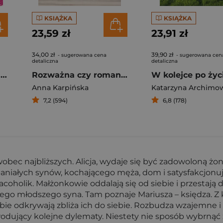
KSIĄŻKA
KSIĄŻKA
23,59 zł
23,91 zł
34,00 zł
39,90 zł
- sugerowana cena
- sugerowana cen
detaliczna
detaliczna
Narzeczona z second-handu
Rozważna czy romantyczna?
W kolejce po życ
Anna Karpińska
Katarzyna Archimo
7,2 (594)
6,8 (178)
obec najbliższych. Alicja, wydaje się być zadowoloną żoną
niałych synów, kochającego męża, dom i satysfakcjonuj
oholik. Małżonkowie oddalają się od siebie i przestają d
ego młodszego syna. Tam poznaje Mariusza – księdza. Z 
 sobie odkrywają zbliża ich do siebie. Rozbudza wzajemn
owodujący kolejne dylematy. Niestety nie sposób wybrnąć 