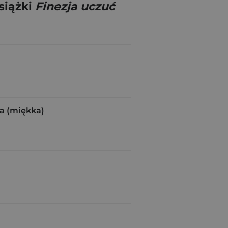
siążki
Finezja uczuć
a (miękka)