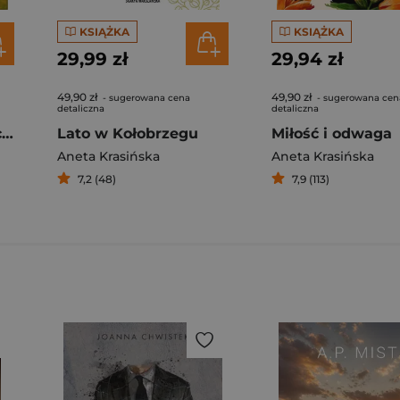
KSIĄŻKA
KSIĄŻKA
29,99 zł
29,94 zł
49,90 zł
49,90 zł
- sugerowana cena
- sugerowana cen
detaliczna
detaliczna
Za głosem nienawiści. Barwy uczuć. Tom 2 Duże litery
Lato w Kołobrzegu
Miłość i odwaga
Aneta Krasińska
Aneta Krasińska
7,2 (48)
7,9 (113)