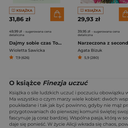
KSIĄŻKA
KSIĄŻKA
31,86 zł
29,93 zł
49,99 zł
39,95 zł
- sugerowana cena
- sugerowana cena
detaliczna
detaliczna
Dajmy sobie czas Tom 3
Wioletta Sawicka
Agata Bizuk
7,9 (626)
5,9 (280)
O książce
Finezja uczuć
Książka o sile ludzkich uczuć i poczuciu obowiązku w
Ma wszystko o czym marzy wiele kobiet: dwóch wspa
poukładane i tak jak być powinno, gdyby nie mąż prac
przygotowaniach do pierwszej komunii świętej swoj
fascynuje ją coraz bardziej. Wspólna pasja, którą w
daje się ponieść. W życie Alicji wkrada się chaos, p