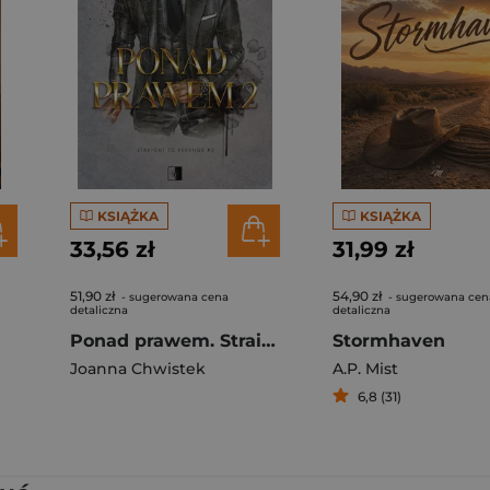
KSIĄŻKA
KSIĄŻKA
33,56 zł
31,99 zł
51,90 zł
54,90 zł
- sugerowana cena
- sugerowana cen
detaliczna
detaliczna
Ponad prawem. Straight to Revenge. Tom 2
Stormhaven
Joanna Chwistek
A.P. Mist
6,8 (31)