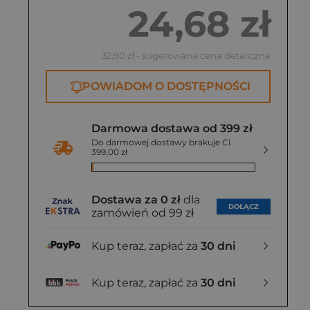
24,68 zł
32,90 zł
- sugerowana cena detaliczna
POWIADOM O DOSTĘPNOŚCI
Darmowa dostawa od 399 zł
Do darmowej dostawy brakuje Ci
399,00 zł
Dostawa za 0 zł
dla
DOŁĄCZ
zamówień od 99 zł
Kup teraz, zapłać za
30 dni
Kup teraz, zapłać za
30 dni