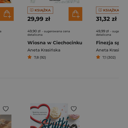
KSIĄŻKA
KSIĄŻKA
29,99 zł
31,32 zł
49,90 zł
49,99 zł
a
- sugerowana cena
- sugerowa
detaliczna
detaliczna
Wiosna w Ciechocinku
Aneta Krasińska
Aneta Krasińsk
7,8 (92)
7,1 (302)