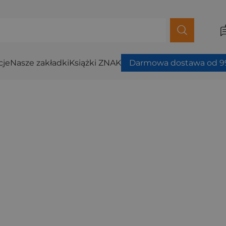
cje
Nasze zakładki
Książki ZNAK
Darmowa dostawa od 99