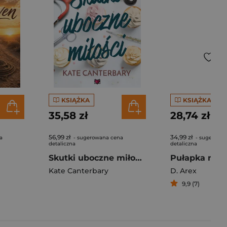
KSIĄŻKA
KSIĄŻKA
35,58 zł
28,74 zł
56,99 zł
34,99 zł
a
- sugerowana cena
- sugerowa
detaliczna
detaliczna
Skutki uboczne miłości
Pułapka na 
Kate Canterbary
D. Arex
9,9 (7)