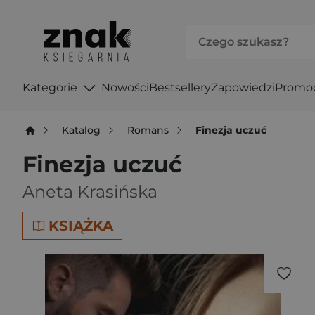
Kategorie
Nowości
Bestsellery
Zapowiedzi
Promo
Katalog
Romans
Finezja uczuć
Finezja uczuć
Aneta Krasińska
KSIĄŻKA