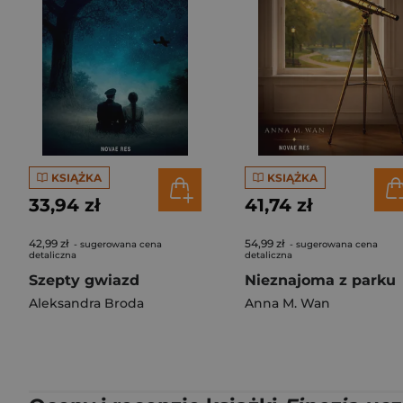
KSIĄŻKA
KSIĄŻKA
33,94 zł
41,74 zł
42,99 zł
54,99 zł
- sugerowana cena
- sugerowana cena
detaliczna
detaliczna
Szepty gwiazd
Nieznajoma z parku
Aleksandra Broda
Anna M. Wan