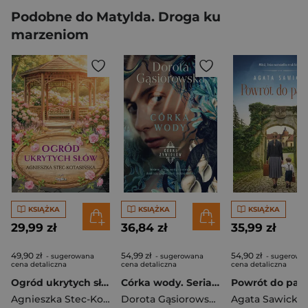
Podobne do Matylda. Droga ku
marzeniom
KSIĄŻKA
KSIĄŻKA
KSIĄŻKA
29,99 zł
36,84 zł
35,99 zł
49,90 zł
54,99 zł
54,90 zł
- sugerowana
- sugerowana
- sugerowa
cena detaliczna
cena detaliczna
cena detaliczna
Ogród ukrytych słów
Córka wody. Seria CÓRKI ŻYWIOŁÓW
Powrót do pał
Agnieszka Stec-Kotasińska
Dorota Gąsiorowska
Agata Sawicka