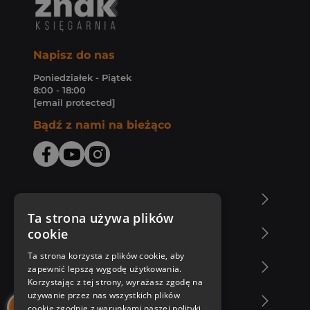
Napisz do nas
Poniedziałek - Piątek
8:00 - 18:00
[email protected]
Bądź z nami na bieżąco
O Księgarni Znak
Ta strona używa plików
cookie
Zakupy u nas
Ta strona korzysta z plików cookie, aby
Nasza oferta
zapewnić lepszą wygodę użytkowania.
Korzystając z tej strony, wyrażasz zgodę na
używanie przez nas wszystkich plików
Nasi autorzy
cookie zgodnie z warunkami naszej polityki