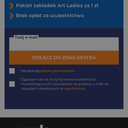
Pakiet zakładek Art Ladies za 1 zł
Brak opłat za uczestnictwo
Twój e-mail
DOŁĄCZ DO ZNAK EKSTRA
*
Akceptuję
politykę prywatności
*
Zgadzam się na otrzymywanie wiadomości
marketingowych (newsletter) na podany
e-mail
na
zasadach określonych w
regulaminie
.