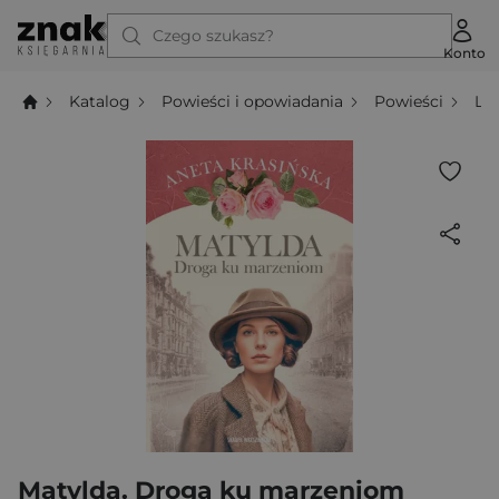
Czego szukasz?
Konto
Katalog
Powieści i opowiadania
Powieści
Li
Matylda. Droga ku marzeniom