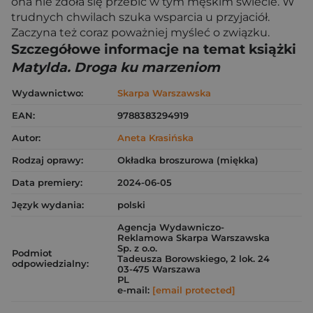
ona nie zdoła się przebić w tym męskim świecie. W
trudnych chwilach szuka wsparcia u przyjaciół.
Zaczyna też coraz poważniej myśleć o związku.
Szczegółowe informacje na temat książki
Matylda. Droga ku marzeniom
Wydawnictwo:
Skarpa Warszawska
EAN:
9788383294919
Autor:
Aneta Krasińska
Rodzaj oprawy:
Okładka broszurowa (miękka)
Data premiery:
2024-06-05
Język wydania:
polski
Agencja Wydawniczo-
Reklamowa Skarpa Warszawska
Sp. z o.o.
Podmiot
Tadeusza Borowskiego, 2 lok. 24
odpowiedzialny:
03-475 Warszawa
PL
e-mail:
[email protected]