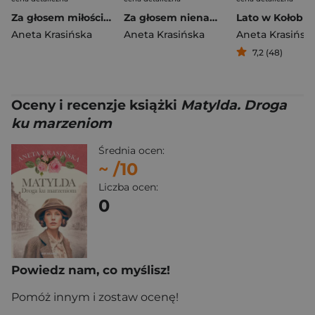
Za głosem miłości. Barwy uczuć. Tom 1 Duże Litery
Za głosem nienawiści. Barwy uczuć. Tom 2 Duże litery
Lato w Kołobr
Aneta Krasińska
Aneta Krasińska
Aneta Krasińsk
7,2 (48)
Oceny i recenzje książki
Matylda. Droga
ku marzeniom
Średnia ocen:
~
/10
Liczba ocen:
0
Powiedz nam, co myślisz!
Pomóż innym i zostaw ocenę!