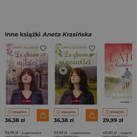
Inne książki
Aneta Krasińska
KSIĄŻKA
KSIĄŻKA
KSIĄŻKA
36,38 zł
36,38 zł
29,99 zł
59,99 zł
59,99 zł
49,90 zł
- sugerowana
- sugerowana
- sugerowa
cena detaliczna
cena detaliczna
cena detaliczna