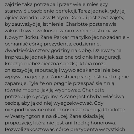
zajdzie taka potrzeba i przez wiele miesięcy
stanowić uosobienie perfekcji. Teraz jednak, gdy jej
ojciec zasiada już w Białym Domu i jest zbyt zajęty,
by zauważyć jej istnienie, Charlotte postanawia
zakosztować wolności, zanim wróci na studia w
Nowym Jorku. Zane Parker ma tylko jedno zadanie –
ochraniać córkę prezydenta, codziennie,
dwadzieścia cztery godziny na dobę. Dziewczyna
imprezuje jednak jak szalona od dnia inauguracji,
krocząc niebezpieczną ścieżką, która może
zniszczyć jej reputację i wywołać skandal nie bez
wpływu na jej ojca. Zane straci pracę, jeśli nad nią nie
zapanuje. Tyle że on pragnie przespać się z nią
równie mocno, jak ją wychować. Charlotte
potrzebuje dyscypliny. A Zane jest chyba właściwą
osobą, aby ją od niej wyegzekwować. Gdy
niespodziewane okoliczności zatrzymują Charlotte
w Waszyngtonie na dłużej, Zane składa jej
propozycję, która nie jest ani trochę honorowa.
Pozwoli zakosztować córce prezydenta wszystkich