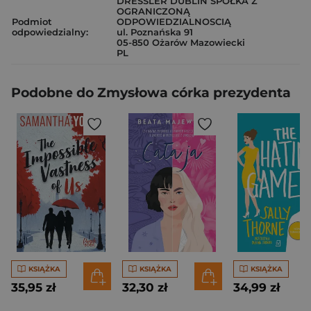
DRESSLER DUBLIN SPÓŁKA Z
OGRANICZONĄ
Podmiot
ODPOWIEDZIALNOSCIĄ
odpowiedzialny:
ul. Poznańska 91
05-850 Ożarów Mazowiecki
PL
Podobne do Zmysłowa córka prezydenta
KSIĄŻKA
KSIĄŻKA
KSIĄŻKA
35,95 zł
32,30 zł
34,99 zł