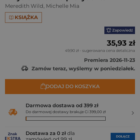
Meredith Wild
,
Michelle Mia
KSIĄŻKA
Zapowiedź
35,93 zł
49,90 zł
- sugerowana cena detaliczna
Premiera 2026-11-23
Zamów teraz, wyślemy w poniedziałek.
DODAJ DO KOSZYKA
Darmowa dostawa od 399 zł
Do darmowej dostawy brakuje Ci 399,00 zł
Dostawa za 0 zł
dla
DOŁĄCZ
zamówień od 99 zł