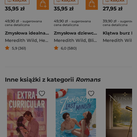
KSIĄŻKA
KSIĄŻKA
KSIĄŻKA
35,95 zł
35,95 zł
27,95 zł
49,90 zł
49,90 zł
39,90 zł
- sugerowana
- sugerowana
- sugerowa
cena detaliczna
cena detaliczna
cena detaliczna
Zmysłowa idealna żona
Zmysłowa dziewczyna z miasta. Zmysłowa dziewczyna
Meredith Wild
,
Helen Hardt
Meredith Wild
,
Bliss Chelle
Meredith Wild
,
5,9 (361)
6,0 (580)
Inne książki z kategorii
Romans