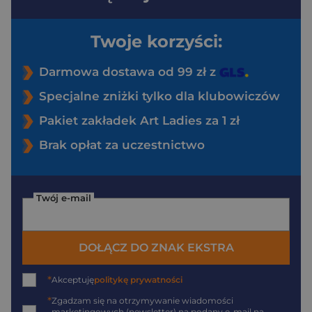
Twoje korzyści:
Darmowa dostawa od 99 zł z
Specjalne zniżki tylko dla klubowiczów
Pakiet zakładek Art Ladies za 1 zł
Brak opłat za uczestnictwo
Twój e-mail
DOŁĄCZ DO ZNAK EKSTRA
*
Akceptuję
politykę prywatności
*
Zgadzam się na otrzymywanie wiadomości
marketingowych (newsletter) na podany
e-mail
na