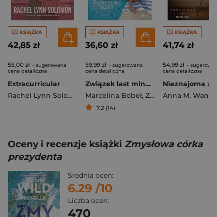
KSIĄŻKA
KSIĄŻKA
KSIĄŻKA
42,85 zł
36,60 zł
41,74 zł
55,00 zł
59,99 zł
54,99 zł
- sugerowana
- sugerowana
- sugerowa
cena detaliczna
cena detaliczna
cena detaliczna
Extracurricular
Związek last minute / W pakiecie z ex
Rachel Lynn Solomon
Marcelina Bobeł
,
Zuzanna Kulik
Anna M. Wan
7,2 (14)
Oceny i recenzje książki
Zmysłowa córka
prezydenta
Średnia ocen:
6.29
/10
Liczba ocen:
470