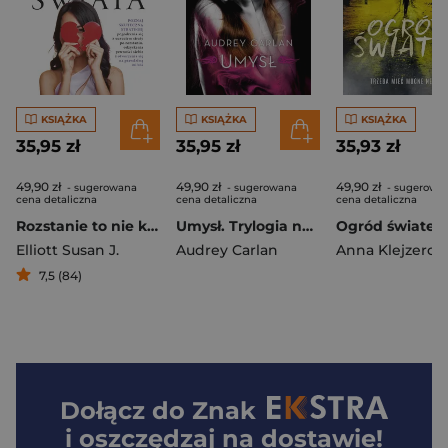
KSIĄŻKA
KSIĄŻKA
KSIĄŻKA
35,95 zł
35,95 zł
35,93 zł
49,90 zł
49,90 zł
49,90 zł
- sugerowana
- sugerowana
- sugerowa
cena detaliczna
cena detaliczna
cena detaliczna
Rozstanie to nie koniec świata
Umysł. Trylogia namiętności
Ogród świateł
Elliott Susan J.
Audrey Carlan
Anna Klejzerow
7,5 (84)
Dołącz do
Znak
i oszczędzaj na dostawie!