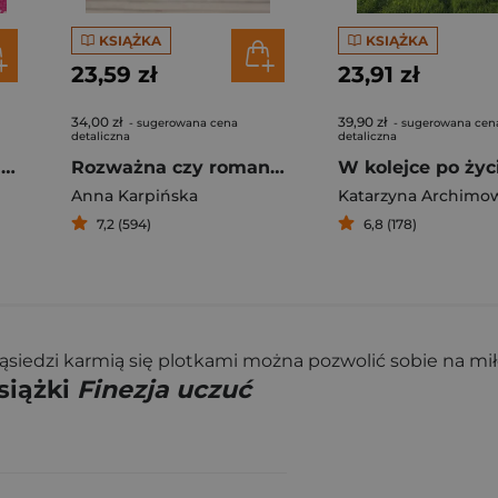
KSIĄŻKA
KSIĄŻKA
23,59 zł
23,91 zł
34,00 zł
39,90 zł
- sugerowana cena
- sugerowana cen
detaliczna
detaliczna
Narzeczona z second-handu
Rozważna czy romantyczna?
W kolejce po życ
Anna Karpińska
Katarzyna Archimo
7,2 (594)
6,8 (178)
ąsiedzi karmią się plotkami można pozwolić sobie na mił
siążki
Finezja uczuć