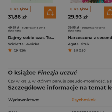
KSIĄŻKA
KSIĄŻKA
31,86 zł
29,93 zł
49,99 zł
39,95 zł
- sugerowana cena
- sugerowana cena
detaliczna
detaliczna
Dajmy sobie czas Tom 3
Wioletta Sawicka
Agata Bizuk
7,9 (626)
5,9 (280)
O książce
Finezja uczuć
Czy w kraju, w którym panuje pseudo-moralność, a s
Szczegółowe informacje na temat k
Wydawnictwo:
Psychoskok