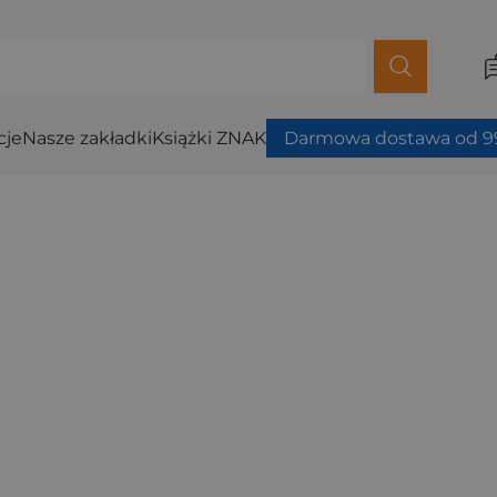
cje
Nasze zakładki
Książki ZNAK
Darmowa dostawa od 99