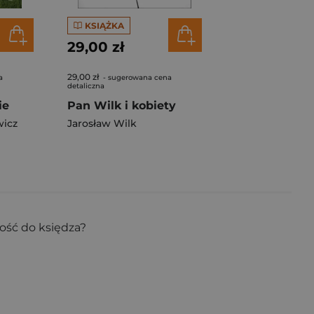
KSIĄŻKA
29,00 zł
29,00 zł
a
- sugerowana cena
detaliczna
ie
Pan Wilk i kobiety
wicz
Jarosław Wilk
ość do księdza?