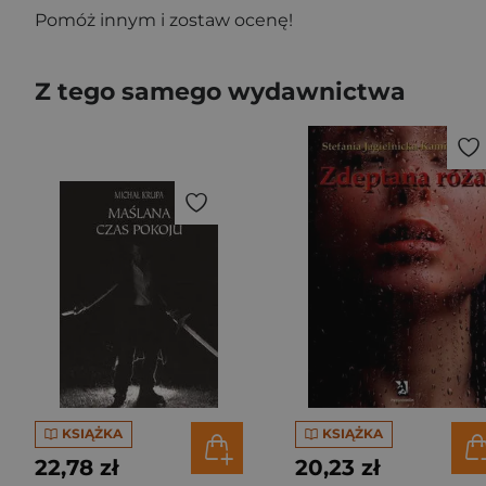
Pomóż innym i zostaw ocenę!
Z tego samego wydawnictwa
KSIĄŻKA
KSIĄŻKA
22,78 zł
20,23 zł