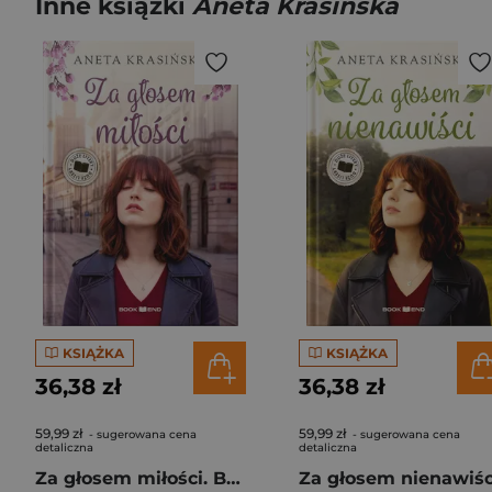
Inne książki
Aneta Krasińska
KSIĄŻKA
KSIĄŻKA
36,38 zł
36,38 zł
59,99 zł
59,99 zł
- sugerowana cena
- sugerowana cena
detaliczna
detaliczna
Za głosem miłości. Barwy uczuć. Tom 1 Duże Litery