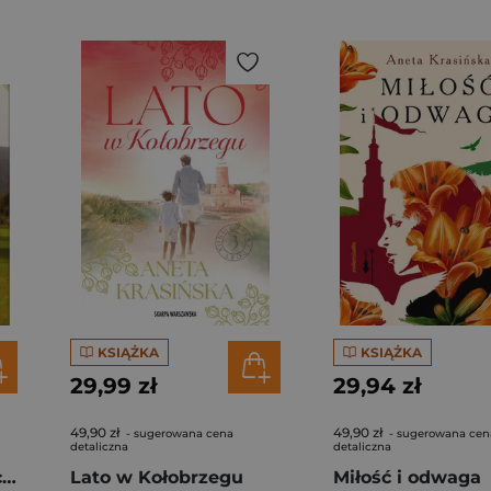
KSIĄŻKA
KSIĄŻKA
29,99 zł
29,94 zł
49,90 zł
49,90 zł
- sugerowana cena
- sugerowana cen
detaliczna
detaliczna
Za głosem nienawiści. Barwy uczuć. Tom 2 Duże litery
Lato w Kołobrzegu
Miłość i odwaga