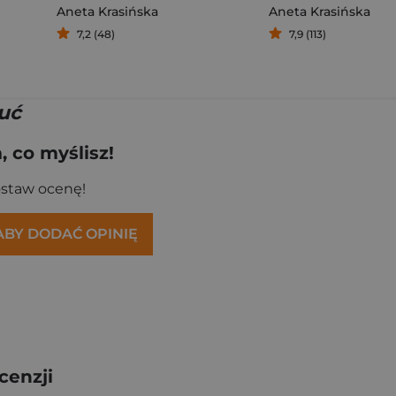
Aneta Krasińska
Aneta Krasińska
7,2 (48)
7,9 (113)
uć
 co myślisz!
ostaw ocenę!
 ABY DODAĆ OPINIĘ
cenzji