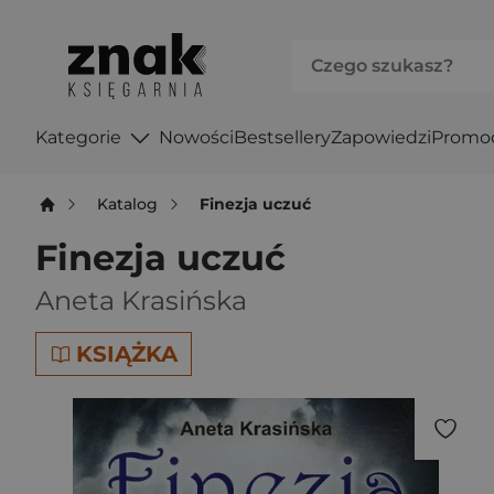
Kategorie
Nowości
Bestsellery
Zapowiedzi
Promo
Katalog
Finezja uczuć
Finezja uczuć
Aneta Krasińska
KSIĄŻKA