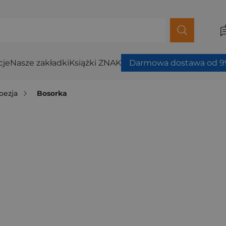
cje
Nasze zakładki
Książki ZNAK
Darmowa dostawa od 99
oezja
Bosorka