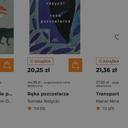
KSIĄŻKA
KSIĄŻKA
20,25 zł
21,36 zł
44,99 zł
27,00 zł
a
- sugerowana cena
- sugerowa
detaliczna
detaliczna
Gdyby ktoś o mnie pytał
Ręka pszczelarza
Transparty
Eugeniusz Tkaczyszyn-Dycki
Tomasz Różycki
Manel Nina
7,0 (51)
7,5 (27)