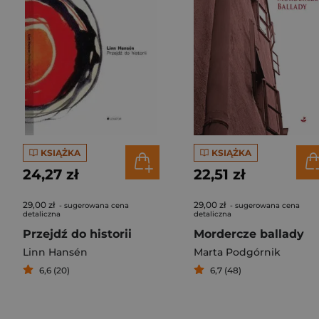
KSIĄŻKA
KSIĄŻKA
24,27 zł
22,51 zł
29,00 zł
29,00 zł
- sugerowana cena
- sugerowana cena
detaliczna
detaliczna
Przejdź do historii
Mordercze ballady
Linn Hansén
Marta Podgórnik
6,6 (20)
6,7 (48)