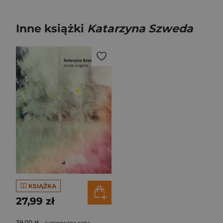
Inne książki
Katarzyna Szweda
KSIĄŻKA
27,99 zł
39,00 zł
- sugerowana cena