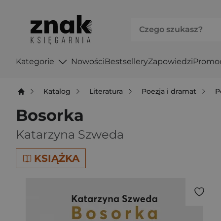
Kategorie
Nowości
Bestsellery
Zapowiedzi
Promo
Katalog
Literatura
Poezja i dramat
P
Bosorka
Katarzyna Szweda
KSIĄŻKA