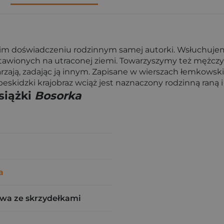
im doświadczeniu rodzinnym samej autorki. Wsłuchujem
tawionych na utraconej ziemi. Towarzyszymy też mężczy
rzają, zadając ją innym. Zapisane w wierszach łemkows
 beskidzki krajobraz wciąż jest naznaczony rodzinną raną 
siążki
Bosorka
a
wa ze skrzydełkami