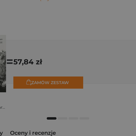
=
57,84 zł
ZAMÓW ZESTAW
Stanisław Kalina Jaglarz
y
Oceny i recenzje