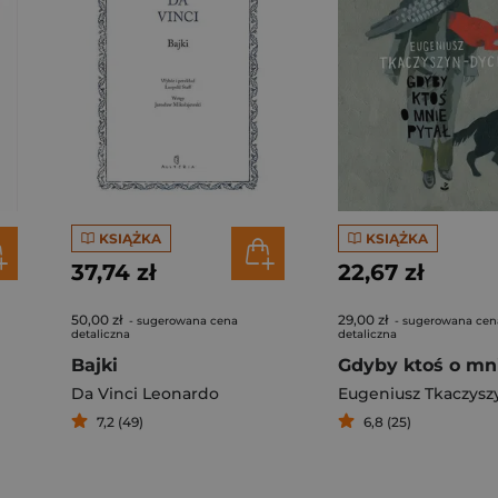
KSIĄŻKA
KSIĄŻKA
37,74 zł
22,67 zł
50,00 zł
29,00 zł
- sugerowana cena
- sugerowana cen
detaliczna
detaliczna
Bajki
Da Vinci Leonardo
7,2 (49)
6,8 (25)