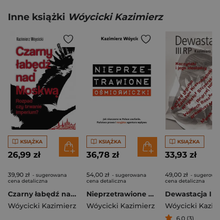
Inne książki
Wóycicki Kazimierz
KSIĄŻKA
KSIĄŻKA
KSIĄŻKA
26,99 zł
36,78 zł
33,93 zł
39,90 zł
54,00 zł
49,00 zł
- sugerowana
- sugerowana
- sugerowa
cena detaliczna
cena detaliczna
cena detaliczna
Czarny łabędź nad Mokswą Rozpad czy trwanie imperium?
Nieprzetrawione ośmiorniczki Jak niszczono w Polsce zaufanie. Państwo Prawa i rosyjska agentura wpływu
Wóycicki Kazimierz
Wóycicki Kazimierz
Wóycicki Kazim
6,0 (3)