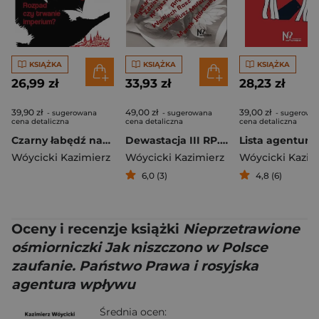
KSIĄŻKA
KSIĄŻKA
KSIĄŻKA
26,99 zł
33,93 zł
28,23 zł
39,90 zł
49,00 zł
39,00 zł
- sugerowana
- sugerowana
- sugerowa
cena detaliczna
cena detaliczna
cena detaliczna
Czarny łabędź nad Mokswą Rozpad czy trwanie imperium?
Dewastacja III RP. Kaczyński i jego ideolodzy.
Lista agentury
Wóycicki Kazimierz
Wóycicki Kazimierz
Wóycicki Kazim
6,0 (3)
4,8 (6)
Oceny i recenzje książki
Nieprzetrawione
ośmiorniczki Jak niszczono w Polsce
zaufanie. Państwo Prawa i rosyjska
agentura wpływu
Średnia ocen: