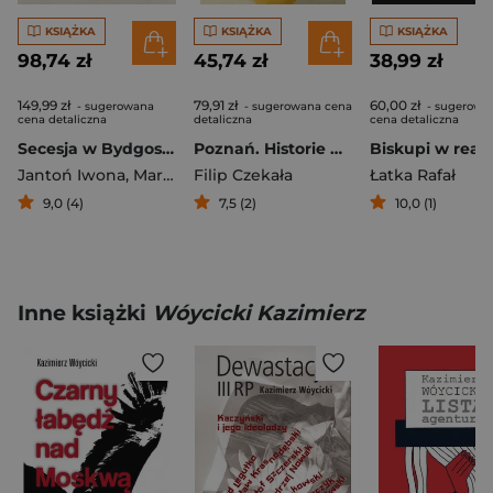
KSIĄŻKA
KSIĄŻKA
KSIĄŻKA
98,74 zł
45,74 zł
38,99 zł
149,99 zł
79,91 zł
60,00 zł
- sugerowana
- sugerowana cena
- sugerowa
cena detaliczna
detaliczna
cena detaliczna
Secesja w Bydgoszczy
Poznań. Historie nieznane i zapomniane
Jantoń Iwona
,
Marcysiak Sławomir
Filip Czekała
Łatka Rafał
9,0 (4)
7,5 (2)
10,0 (1)
Inne książki
Wóycicki Kazimierz