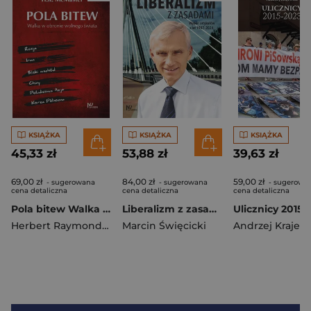
KSIĄŻKA
KSIĄŻKA
KSIĄŻKA
45,33 zł
53,88 zł
39,63 zł
69,00 zł
84,00 zł
59,00 zł
- sugerowana
- sugerowana
- sugerowa
cena detaliczna
cena detaliczna
cena detaliczna
Pola bitew Walka w obronie wolnego świata
Liberalizm z zasadami Wybór artykułów z lat 1987-2023
Ulicznicy 2015-
Herbert Raymond McMaster
Marcin Święcicki
Andrzej Krajew