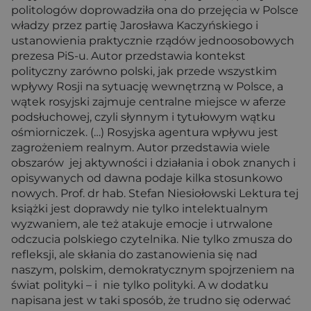
politologów doprowadziła ona do przejęcia w Polsce
władzy przez partię Jarosława Kaczyńskiego i
ustanowienia praktycznie rządów jednoosobowych
prezesa PiS-u. Autor przedstawia kontekst
polityczny zarówno polski, jak przede wszystkim
wpływy Rosji na sytuację wewnętrzną w Polsce, a
wątek rosyjski zajmuje centralne miejsce w aferze
podsłuchowej, czyli słynnym i tytułowym wątku
ośmiorniczek. (…) Rosyjska agentura wpływu jest
zagrożeniem realnym. Autor przedstawia wiele
obszarów jej aktywności i działania i obok znanych i
opisywanych od dawna podaje kilka stosunkowo
nowych. Prof. dr hab. Stefan Niesiołowski Lektura tej
książki jest doprawdy nie tylko intelektualnym
wyzwaniem, ale też atakuje emocje i utrwalone
odczucia polskiego czytelnika. Nie tylko zmusza do
refleksji, ale skłania do zastanowienia się nad
naszym, polskim, demokratycznym spojrzeniem na
świat polityki – i nie tylko polityki. A w dodatku
napisana jest w taki sposób, że trudno się oderwać