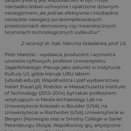
zaopatrywany jest każdorazowo w być może
nierzadko ledwo uchwytne i opatrzone dziwnym
neologizmem, ale jednak efektywne i niezbędne
narzędzie nawigacji po skomplikowanych
przestrzeniach demosceny czy meandrycznych
terytoriach technologicznych subkultur”.
Z recenzji dr. hab. Marcina Składanka, prof. UŁ
Piotr Marecki – wydawca, producent i wytwórca
utworów cyfrowych, profesor Uniwersytetu
Jagiellońskiego. Pracuje jako adiunkt w Instytucie
Kultury UJ, gdzie kieruje UBU labem
(ubulab.edu.pl). Współtwórca i szef wydawnictwa
Ha!art (ha.art.pl). Postdoc w Massachusetts Institute
of Technology (2013–2014), był także profesorem
wizytującym w Media Archaeology Lab na
Uniwersytecie Kolorado w Boulder (USA), na
Uniwersytecie w Rochester (USA), Uniwersytecie w
Bergen (Norwegia) oraz w Smolny College w Sankt
Petersburgu (Rosja). Współtworzy gry, artystyczne