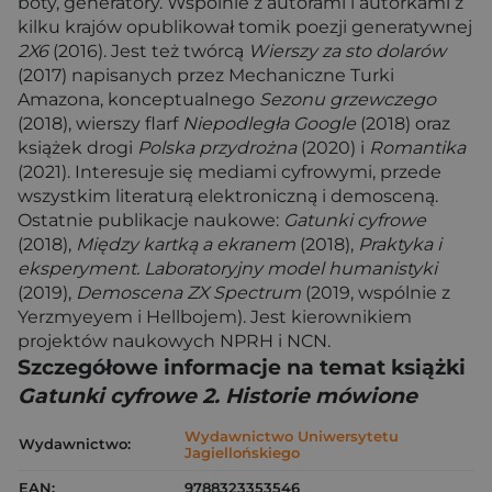
boty, generatory. Wspólnie z autorami i autorkami z
kilku krajów opublikował tomik poezji generatywnej
2X6
(2016). Jest też twórcą
Wierszy za sto dolarów
(2017) napisanych przez Mechaniczne Turki
Amazona, konceptualnego
Sezonu grzewczego
(2018), wierszy flarf
Niepodległa Google
(2018) oraz
książek drogi
Polska przydrożna
(2020) i
Romantika
(2021). Interesuje się mediami cyfrowymi, przede
wszystkim literaturą elektroniczną i demosceną.
Ostatnie publikacje naukowe:
Gatunki cyfrowe
(2018),
Między kartką a ekranem
(2018),
Praktyka i
eksperyment. Laboratoryjny model humanistyki
(2019),
Demoscena ZX Spectrum
(2019, wspólnie z
Yerzmyeyem i Hellbojem). Jest kierownikiem
projektów naukowych NPRH i NCN.
Szczegółowe informacje na temat książki
Gatunki cyfrowe 2. Historie mówione
Wydawnictwo Uniwersytetu
Wydawnictwo:
Jagiellońskiego
EAN:
9788323353546