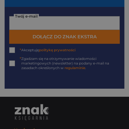
Twój e-mail
DOŁĄCZ DO ZNAK EKSTRA
*
Akceptuję
politykę prywatności
*
Zgadzam się na otrzymywanie wiadomości
marketingowych (newsletter) na podany
e-mail
na
zasadach określonych w
regulaminie
.