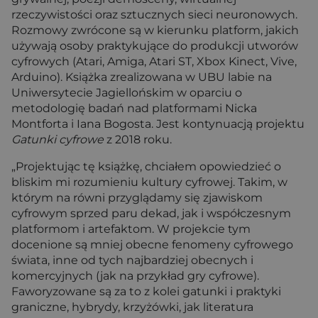
rzeczywistości oraz sztucznych sieci neuronowych.
Rozmowy zwrócone są w kierunku platform, jakich
używają osoby praktykujące do produkcji utworów
cyfrowych (Atari, Amiga, Atari ST, Xbox Kinect, Vive,
Arduino). Książka zrealizowana w UBU labie na
Uniwersytecie Jagiellońskim w oparciu o
metodologię badań nad platformami Nicka
Montforta i Iana Bogosta. Jest kontynuacją projektu
Gatunki cyfrowe
z 2018 roku.
„Projektując tę książkę, chciałem opowiedzieć o
bliskim mi rozumieniu kultury cyfrowej. Takim, w
którym na równi przyglądamy się zjawiskom
cyfrowym sprzed paru dekad, jak i współczesnym
platformom i artefaktom. W projekcie tym
docenione są mniej obecne fenomeny cyfrowego
świata, inne od tych najbardziej obecnych i
komercyjnych (jak na przykład gry cyfrowe).
Faworyzowane są za to z kolei gatunki i praktyki
graniczne, hybrydy, krzyżówki, jak literatura