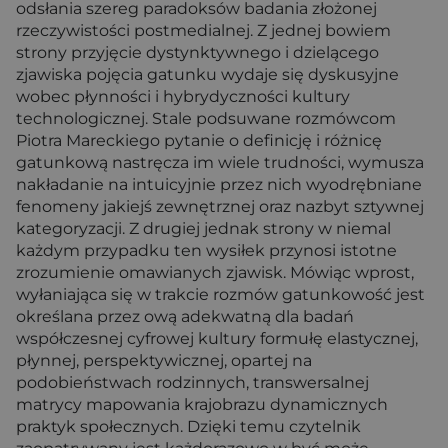
odsłania szereg paradoksów badania złożonej
rzeczywistości postmedialnej. Z jednej bowiem
strony przyjęcie dystynktywnego i dzielącego
zjawiska pojęcia gatunku wydaje się dyskusyjne
wobec płynności i hybrydyczności kultury
technologicznej. Stale podsuwane rozmówcom
Piotra Mareckiego pytanie o definicję i różnicę
gatunkową nastręcza im wiele trudności, wymusza
nakładanie na intuicyjnie przez nich wyodrębniane
fenomeny jakiejś zewnętrznej oraz nazbyt sztywnej
kategoryzacji. Z drugiej jednak strony w niemal
każdym przypadku ten wysiłek przynosi istotne
zrozumienie omawianych zjawisk. Mówiąc wprost,
wyłaniająca się w trakcie rozmów gatunkowość jest
określana przez ową adekwatną dla badań
współczesnej cyfrowej kultury formułę elastycznej,
płynnej, perspektywicznej, opartej na
podobieństwach rodzinnych, transwersalnej
matrycy mapowania krajobrazu dynamicznych
praktyk społecznych. Dzięki temu czytelnik