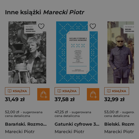
Inne książki
Marecki Piotr
KSIĄŻKA
KSIĄŻKA
KSIĄŻKA
31,49 zł
37,58 zł
32,99 zł
52,00 zł
47,25 zł
53,00 zł
- sugerowana
- sugerowana
- sugerowa
cena detaliczna
cena detaliczna
cena detaliczna
Barański. Rozmowa-rzeka
Gatunki cyfrowe 3. Historie mówione
Marecki Piotr
Marecki Piotr
Marecki Piotr
,
Art