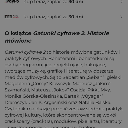
Kup teraz, zapłać za
30 dni
Kup teraz, zapłać za
30 dni
O książce
Gatunki cyfrowe 2. Historie
mówione
Gatunki cyfrowe 2
to historie mówione gatunków i
praktyk cyfrowych. Bohaterami i bohaterkami są
osoby programujące, projektujące, hakujące,
tworzące muzykę, grafikę i literaturę w obszarze
mediów cyfrowych. Są to Sebastian „Seban” Igielski,
Magdalena „Corny” Krawczyk, Mateusz „Jakim”
Szymański, Mateusz „Jokov” Osajda, PikkuMyy,
Monika Górska-Olesińska, Bartek „V0yager”
Dramczyk, Jan K. Argasiński oraz Natalia Balska.
Czytelnik ma okazję poznać zestaw siedmiu praktyk
cyfrowej kultury, które skoncentrowane są wokół
cracksceny (cracktra), modułów, pixel artu, literatury
grywalnej, poezji demosceny, wirtualnej