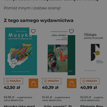
Pomóż innym i zostaw ocenę!
Z tego samego wydawnictwa
KSIĄŻKA
KSIĄŻKA
KSIĄŻKA
42,50 zł
40,39 zł
40,99 zł
63,96 zł
51,45 zł
52,50 zł
- sugerowana
- sugerowana
- sugerowa
cena detaliczna
cena detaliczna
cena detaliczna
Muzyka jako medium terapeutyczne. Muzyka metaforą człowieka, jego życia i choroby (perspektywa własnych doświadczeń klinicznych)
„Aria: awaria”. Studia o arii operowej. Studia Komparatystyczne