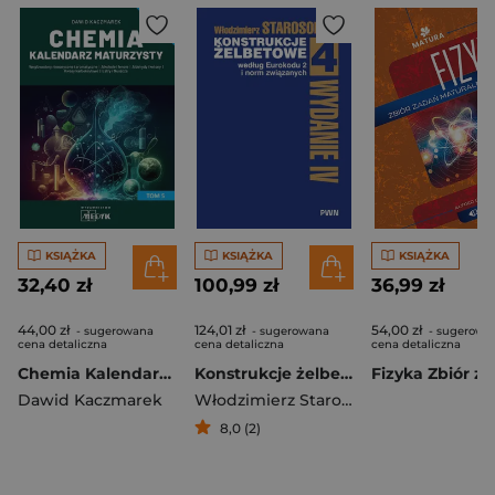
KSIĄŻKA
KSIĄŻKA
KSIĄŻKA
32,40 zł
100,99 zł
36,99 zł
44,00 zł
124,01 zł
54,00 zł
- sugerowana
- sugerowana
- sugerowa
cena detaliczna
cena detaliczna
cena detaliczna
Chemia Kalendarz Maturzysty Tom 5
Konstrukcje żelbetowe według Eurokodu 2 i norm związanych. Tom 4
Dawid Kaczmarek
Włodzimierz Starosolski
8,0 (2)