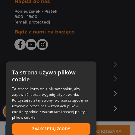
Napisz do nas
Poniedziałek - Piątek
8:00 - 18:00
[email protected]
Bądź z nami na bieżąco
O Księgarni Znak
Ta strona używa plików
cookie
Zakupy u nas
Ta strona korzysta z plików cookie, aby
Nasza oferta
zapewnić lepszą wygodę użytkowania.
Korzystając z tej strony, wyrażasz zgodę na
używanie przez nas wszystkich plików
Nasi autorzy
cookie zgodnie z warunkami naszej polityki
plików cookie.
ZAAKCEPTUJ ZGODY
38,98 zł
DO KOSZYKA