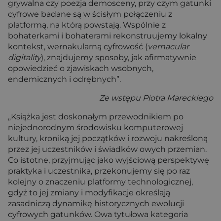
grywalna czy poezja demosceny, przy czym gatunki
cyfrowe badane są w ścisłym połączeniu z
platformą, na którą powstają. Wspólnie z
bohaterkami i bohaterami rekonstruujemy lokalny
kontekst, wernakularną cyfrowość (
vernacular
digitality
), znajdujemy sposoby, jak afirmatywnie
opowiedzieć o zjawiskach wsobnych,
endemicznych i odrębnych”.
Ze wstępu Piotra Mareckiego
„Książka jest doskonałym przewodnikiem po
niejednorodnym środowisku komputerowej
kultury, kroniką jej początków i rozwoju nakreśloną
przez jej uczestników i świadków owych przemian.
Co istotne, przyjmując jako wyjściową perspektywę
praktyka i uczestnika, przekonujemy się po raz
kolejny o znaczeniu platformy technologicznej,
gdyż to jej zmiany i modyfikacje określają
zasadniczą dynamikę historycznych ewolucji
cyfrowych gatunków. Owa tytułowa kategoria