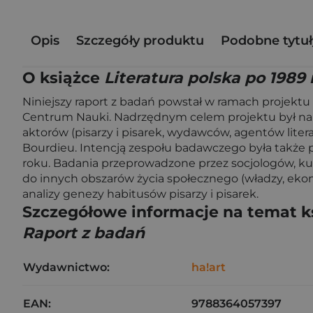
Opis
Szczegóły produktu
Podobne tytuł
O książce
Literatura polska po 1989 
Niniejszy raport z badań powstał w ramach projektu
Centrum Nauki. Nadrzędnym celem projektu był nauk
aktorów (pisarzy i pisarek, wydawców, agentów liter
Bourdieu. Intencją zespołu badawczego była także pio
roku. Badania przeprowadzone przez socjologów, kult
do innych obszarów życia społecznego (władzy, ekonom
analizy genezy habitusów pisarzy i pisarek.
Szczegółowe informacje na temat k
Raport z badań
Wydawnictwo:
ha!art
EAN:
9788364057397