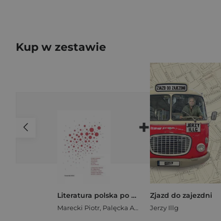
Kup w zestawie
+
Literatura polska po 1989 roku w świetle teorii Pierre'a Bourdieu Raport z badań
Zjazd do zajezdni
Marecki Piotr
,
Palęcka Alicja
Jerzy Illg