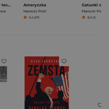
UBU lab. Raporty techniczne 2016-2024
Ameryczka
owe
Marecki Piotr
Marecki Piotr
5,4 (37)
8,0 (1)