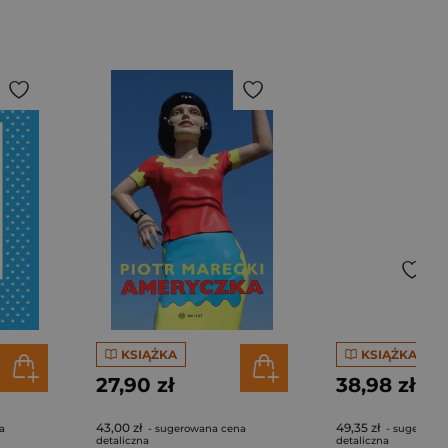
KSIĄŻKA
KSIĄŻKA
27,90 zł
38,98 zł
43,00 zł
49,35 zł
a
- sugerowana cena
- sugerowa
detaliczna
detaliczna