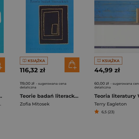
KSIĄŻKA
KSIĄŻKA
116,32 zł
44,99 zł
119,00 zł
60,00 zł
- sugerowana cena
- sugerowana ce
detaliczna
detaliczna
lekarza, dla pacjenta
Teorie badań literackich
Zofia Mitosek
Terry Eagleton
6,5 (23)