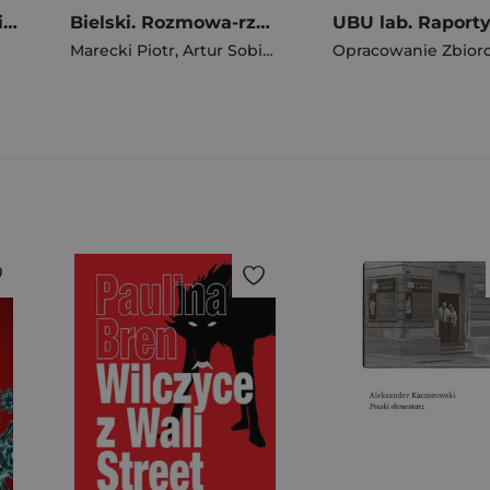
Gatunki cyfrowe 3. Historie mówione
Bielski. Rozmowa-rzeka
Marecki Piotr
,
Artur Sobiela
Opracowanie Zbior