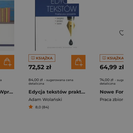
KSIĄŻKA
KSIĄŻKA
72,52 zł
64,99 zł
84,00 zł
74,00 zł
na
- sugerowana cena
- sugerowa
detaliczna
detaliczna
Teoria literatury Wprowadzenie
Edycja tekstów praktyczny poradnik
Adam Wolański
Praca zbiorowa
8,0 (84)