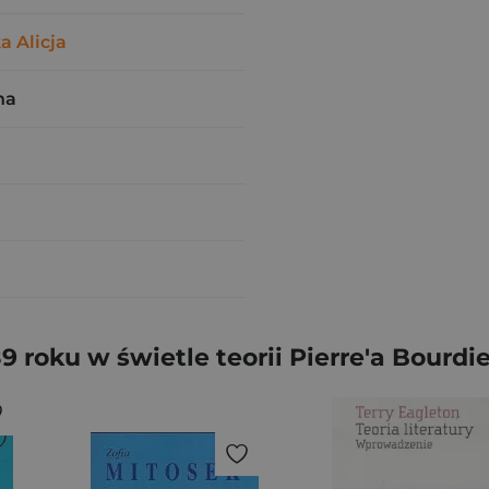
a Alicja
na
9 roku w świetle teorii Pierre'a Bourdi