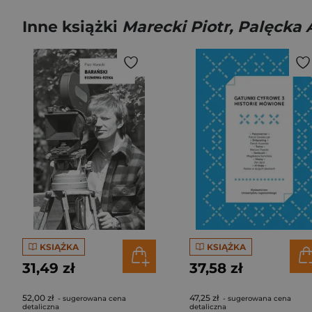
Inne książki
Marecki Piotr, Palęcka A
KSIĄŻKA
KSIĄŻKA
31,49 zł
37,58 zł
52,00 zł
47,25 zł
- sugerowana cena
- sugerowana cena
detaliczna
detaliczna