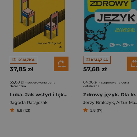
KSIĄŻKA
KSIĄŻKA
37,85 zł
57,68 zł
55,00 zł
64,00 zł
- sugerowana cena
- sugerowana cena
detaliczna
detaliczna
Luka. Jak wstyd i lęk dziurawią nam język
Zdrowy język. Dla 
Jagoda Ratajczak
Jerzy Bralczyk
,
Artur Mamcarz
6,8 (121)
5,8 (17)