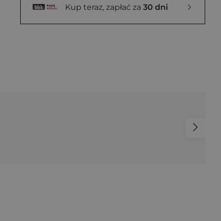
Kup teraz, zapłać za
30 dni