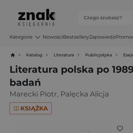
Kategorie
Nowości
Bestsellery
Zapowiedzi
Promo
Katalog
Literatura
Publicystyka
Esej
Literatura polska po 1989
badań
Marecki Piotr
,
Palęcka Alicja
KSIĄŻKA