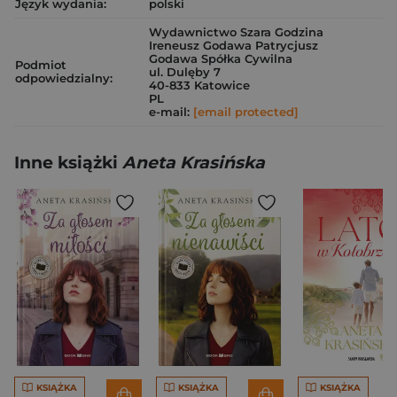
Język wydania:
polski
Wydawnictwo Szara Godzina
Ireneusz Godawa Patrycjusz
Godawa Spółka Cywilna
Podmiot
ul. Dulęby 7
odpowiedzialny:
40-833 Katowice
PL
e-mail:
[email protected]
Inne książki
Aneta Krasińska
KSIĄŻKA
KSIĄŻKA
KSIĄŻKA