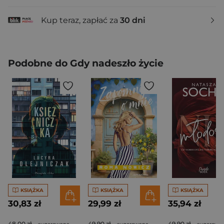
Kup teraz, zapłać za
30 dni
Podobne do Gdy nadeszło życie
KSIĄŻKA
KSIĄŻKA
KSIĄŻKA
30,83 zł
29,99 zł
35,94 zł
48,00 zł
49,90 zł
49,90 zł