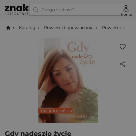
Czego szukasz?
Konto
Katalog
Powieści i opowiadania
Powieści
Li
Gdy nadeszło życie