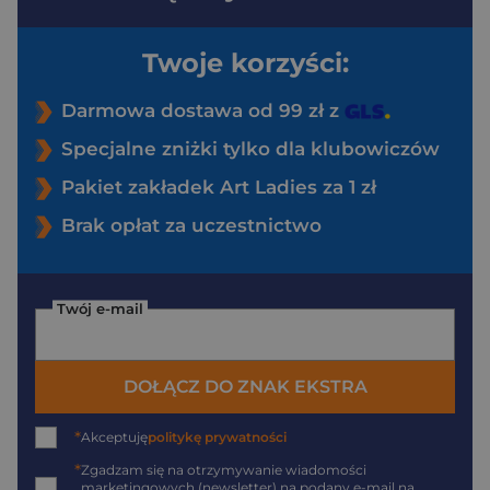
Twoje korzyści:
Darmowa dostawa od 99 zł z
Specjalne zniżki tylko dla klubowiczów
Pakiet zakładek Art Ladies za 1 zł
Brak opłat za uczestnictwo
Twój e-mail
DOŁĄCZ DO ZNAK EKSTRA
*
Akceptuję
politykę prywatności
*
Zgadzam się na otrzymywanie wiadomości
marketingowych (newsletter) na podany
e-mail
na