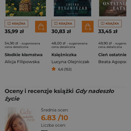
KSIĄŻKA
KSIĄŻKA
KSIĄŻKA
35,99 zł
30,83 zł
33,45 zł
54,90 zł
48,00 zł
49,90 zł
- sugerowana
- sugerowana
- sugerowa
cena detaliczna
cena detaliczna
cena detaliczna
Słodkie kłamstwa
Księżniczka
Alicja Filipowska
Lucyna Olejniczak
Beata Agopsow
6,6 (152)
Oceny i recenzje książki
Gdy nadeszło
życie
Średnia ocen:
6.83
/10
Liczba ocen: