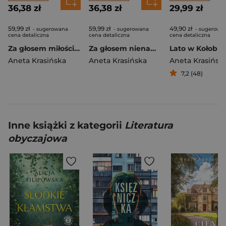
36,38 zł
36,38 zł
29,99 zł
59,99 zł
59,99 zł
49,90 zł
- sugerowana
- sugerowana
- sugerowa
cena detaliczna
cena detaliczna
cena detaliczna
Za głosem miłości. Barwy uczuć. Tom 1 Duże Litery
Za głosem nienawiści. Barwy uczuć. Tom 2 Duże litery
Lato w Kołobr
Aneta Krasińska
Aneta Krasińska
Aneta Krasińsk
7,2 (48)
Inne książki z kategorii
Literatura
obyczajowa