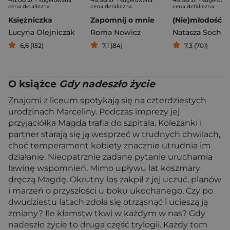
- sugerowana
- sugerowana
- sugerowa
cena detaliczna
cena detaliczna
cena detaliczna
Księżniczka
Zapomnij o mnie
Lucyna Olejniczak
Roma Nowicz
Natasza Socha
6,6 (152)
7,1 (84)
7,3 (701)
O książce
Gdy nadeszło życie
Znajomi z liceum spotykają się na czterdziestych
urodzinach Marceliny. Podczas imprezy jej
przyjaciółka Magda trafia do szpitala. Koleżanki i
partner starają się ją wesprzeć w trudnych chwilach,
choć temperament kobiety znacznie utrudnia im
działanie. Nieopatrznie zadane pytanie uruchamia
lawinę wspomnień. Mimo upływu lat koszmary
dręczą Magdę. Okrutny los zakpił z jej uczuć, planów
i marzeń o przyszłości u boku ukochanego. Czy po
dwudziestu latach zdoła się otrząsnąć i ucieszą ją
zmiany? Ile kłamstw tkwi w każdym w nas? Gdy
nadeszło życie to druga część trylogii. Każdy tom