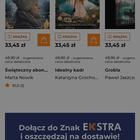
KSIĄŻKA
KSIĄŻKA
KSIĄŻKA
33,45 zł
33,45 zł
33,45 zł
49,90 zł
49,90 zł
49,90 zł
- sugerowana
- sugerowana
- sugerowa
cena detaliczna
cena detaliczna
cena detaliczna
Świąteczny abonament (barwione brzegi)
Idealny kadr
Grobla
Marta Nowik
Katarzyna Grochowska
Paweł Jaszczuk
10,0 (1)
Dołącz do
Znak
i oszczędzaj na dostawie!