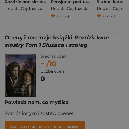
Rozdzielone siostry Tom 2 Dama i przemytnik
Pensjonat pod tańczącymi ogniami
Ślubna katastr
Urszula Gajdowska
Urszula Gajdowska
Urszula Gajdow
8,1 (53)
8,7 (29)
Oceny i recenzje książki
Rozdzielone
siostry Tom 1 Służąca i szpieg
Średnia ocen:
~
/10
Liczba ocen:
0
Powiedz nam, co myślisz!
Pomóż innym i zostaw ocenę!
ZALOGUJ SIĘ, ABY DODAĆ OPINIĘ