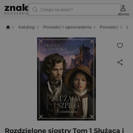
Czego szukasz?
Konto
Katalog
Powieści i opowiadania
Powieści
Li
Rozdzielone siostry Tom 1 Służąca i