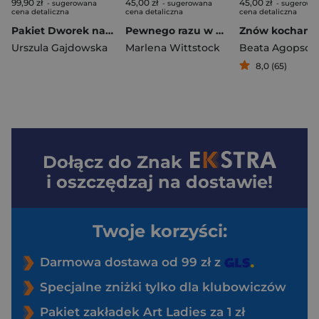
99,90 zł
45,00 zł
45,00 zł
- sugerowana
- sugerowana
- sugerowa
cena detaliczna
cena detaliczna
cena detaliczna
Pakiet Dworek nad Biebrzą
Pewnego razu w Wolnym Mieście Miasto miłości
Znów kocham!
Urszula Gajdowska
Marlena Wittstock
Beata Agopsow
8,0 (65)
Dołącz do
Znak
i oszczędzaj na dostawie!
Twoje korzyści:
Darmowa dostawa od 99 zł z
Specjalne zniżki tylko dla klubowiczów
Pakiet zakładek Art Ladies za 1 zł