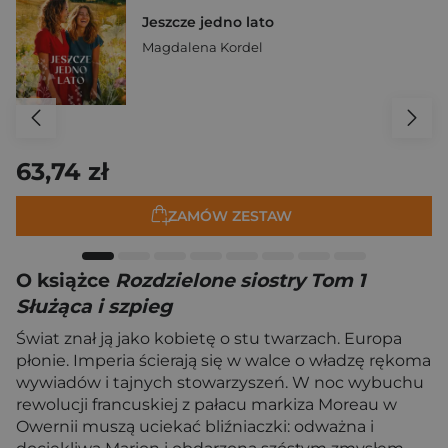
Jeszcze jedno lato
Magdalena Kordel
63,74 zł
ZAMÓW ZESTAW
O książce
Rozdzielone siostry Tom 1
Służąca i szpieg
Świat znał ją jako kobietę o stu twarzach. Europa
płonie. Imperia ścierają się w walce o władzę rękoma
wywiadów i tajnych stowarzyszeń. W noc wybuchu
rewolucji francuskiej z pałacu markiza Moreau w
Owernii muszą uciekać bliźniaczki: odważna i