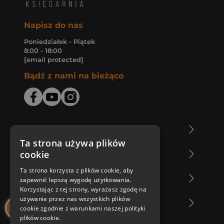
Napisz do nas
Poniedziałek - Piątek
8:00 - 18:00
[email protected]
Bądź z nami na bieżąco
O Księgarni Znak
Ta strona używa plików
cookie
Zakupy u nas
Ta strona korzysta z plików cookie, aby
Nasza oferta
zapewnić lepszą wygodę użytkowania.
Korzystając z tej strony, wyrażasz zgodę na
używanie przez nas wszystkich plików
Nasi autorzy
cookie zgodnie z warunkami naszej polityki
plików cookie.