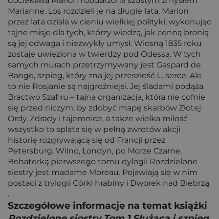
dociekliwa Marion i obdarzona szóstym zmysłem
Marianne. Los rozdzieli je na długie lata. Marion
przez lata działa w cieniu wielkiej polityki, wykonując
tajne misje dla tych, którzy wiedzą, jak cenną bronią
są jej odwaga i niezwykły umysł. Wiosną 1835 roku
zostaje uwięziona w twierdzy pod Odessą. W tych
samych murach przetrzymywany jest Gaspard de
Bange, szpieg, który zna jej przeszłość i... serce. Ale
to nie Rosjanie są najgroźniejsi. Jej śladami podąża
Bractwo Szafiru – tajna organizacja, która nie cofnie
się przed niczym, by zdobyć mapę skarbów Złotej
Ordy. Zdrady i tajemnice, a także wielka miłość –
wszystko to splata się w pełną zwrotów akcji
historię rozgrywającą się od Francji przez
Petersburg, Wilno, Londyn, po Morze Czarne.
Bohaterką pierwszego tomu dylogii Rozdzielone
siostry jest madame Moreau. Pojawiają się w nim
postaci z trylogii Córki hrabiny i Dworek nad Biebrzą
.
Szczegółowe informacje na temat książki
Rozdzielone siostry Tom 1 Służąca i szpieg