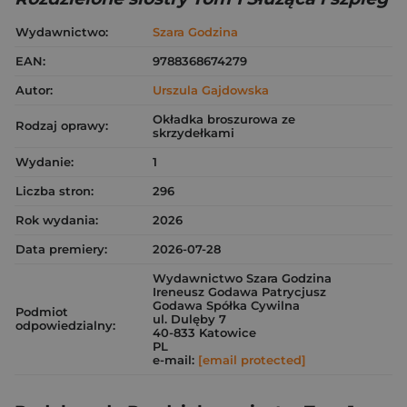
Wydawnictwo:
Szara Godzina
EAN:
9788368674279
Autor:
Urszula Gajdowska
Okładka broszurowa ze
Rodzaj oprawy:
skrzydełkami
Wydanie:
1
Liczba stron:
296
Rok wydania:
2026
Data premiery:
2026-07-28
Wydawnictwo Szara Godzina
Ireneusz Godawa Patrycjusz
Godawa Spółka Cywilna
Podmiot
ul. Dulęby 7
odpowiedzialny:
40-833 Katowice
PL
e-mail:
[email protected]