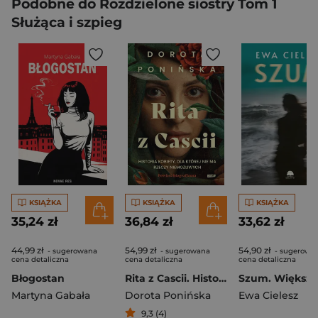
Podobne do Rozdzielone siostry Tom 1
Służąca i szpieg
KSIĄŻKA
KSIĄŻKA
KSIĄŻKA
35,24 zł
36,84 zł
33,62 zł
44,99 zł
54,99 zł
54,90 zł
- sugerowana
- sugerowana
- sugerowa
cena detaliczna
cena detaliczna
cena detaliczna
Błogostan
Rita z Cascii. Historia kobiety, dla której nie ma rzeczy niemożliwych
Martyna Gabała
Dorota Ponińska
Ewa Cielesz
9,3 (4)