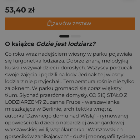
53,40 zł
ZAMÓW ZESTAW
O książce
Gdzie jest lodziarz?
Co roku wraz nadejściem wiosny w parku pojawiała
się furgonetka lodziarza. Dobrze znaną melodyjką
kusiła i wzywał dzieci i dorosłych. Wszyscy porzucali
swoje zajęcia i pędzili na lody. Jednak tej wiosny
lodziarz nie przyjechał... Temperatura rośnie nie tylko
za oknem. W parku gromadzi się coraz większy
tłum. Słychać przeróżne domysły. CO SIĘ STAŁO Z
LODZIARZEM? Zuzanna Fruba - warszawianka
mieszkająca w Berlinie, architektka wnętrz,
autorka"Dziwnego domu nad Wisłą" - rymowanej
opowieści dla dzieci o nabardziej awangardowej
warszawskiej willi, współautorka "Warszawskich
gorsecików zanikających" - dużej monografii tyciego