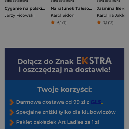
cena detaliczna
cena detaliczna
cena detaliczna
Cyganie na polskich drogach
Na ratunek Tałesowicz
Jaśmina Berez
Jerzy Ficowski
Karol Sidon
Karolina Jaklew
6,1 (7)
7,1 (12)
Dołącz do
Znak
i oszczędzaj na dostawie!
Twoje korzyści:
Darmowa dostawa od 99 zł z
Specjalne zniżki tylko dla klubowiczów
Pakiet zakładek Art Ladies za 1 zł