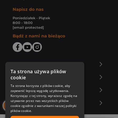
Napisz do nas
Poniedziałek - Piątek
8:00 - 18:00
[email protected]
Bądź z nami na bieżąco
O Księgarni Znak
Ta strona używa plików
cookie
Zakupy u nas
Ta strona korzysta z plików cookie, aby
Nasza oferta
zapewnić lepszą wygodę użytkowania.
Korzystając z tej strony, wyrażasz zgodę na
używanie przez nas wszystkich plików
Nasi autorzy
cookie zgodnie z warunkami naszej polityki
plików cookie.