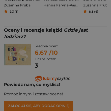
Zuzanna Fruba
Hanna Faryna-Paszkiewicz
Zuzanna Fruba
,
Zuzanna 
9,3 (3)
8,3 (4)
Oceny i recenzje książki
Gdzie jest
lodziarz?
Średnia ocen:
6.67
/10
Liczba ocen:
3
Powiedz nam, co myślisz!
Pomóż innym i zostaw ocenę!
ZALOGUJ SIĘ, ABY DODAĆ OPINIĘ