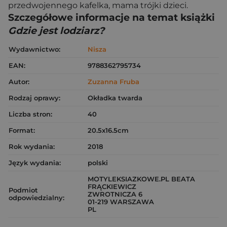
przedwojennego kafelka, mama trójki dzieci.
Szczegółowe informacje na temat książki
Gdzie jest lodziarz?
Wydawnictwo:
Nisza
EAN:
9788362795734
Autor:
Zuzanna Fruba
Rodzaj oprawy:
Okładka twarda
Liczba stron:
40
Format:
20.5x16.5cm
Rok wydania:
2018
Język wydania:
polski
MOTYLEKSIAZKOWE.PL BEATA
FRĄCKIEWICZ
Podmiot
ZWROTNICZA 6
odpowiedzialny:
01-219 WARSZAWA
PL