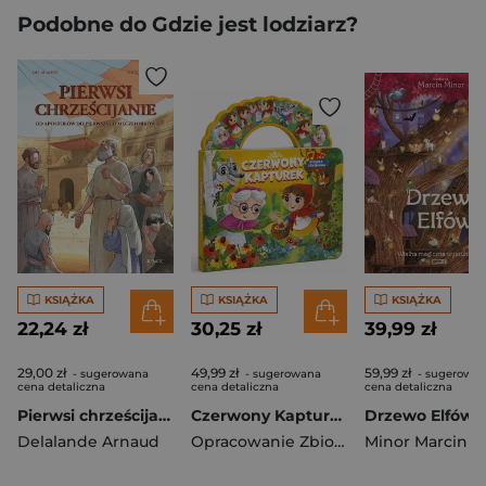
Podobne do Gdzie jest lodziarz?
KSIĄŻKA
KSIĄŻKA
KSIĄŻKA
22,24 zł
30,25 zł
39,99 zł
29,00 zł
49,99 zł
59,99 zł
- sugerowana
- sugerowana
- sugerowa
cena detaliczna
cena detaliczna
cena detaliczna
Pierwsi chrześcijanie
Czerwony Kapturek
Delalande Arnaud
Opracowanie Zbiorowe
Minor Marcin