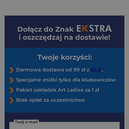
Dołącz do
Znak
i oszczędzaj na dostawie!
Twoje korzyści:
Darmowa dostawa od 99 zł z
Specjalne zniżki tylko dla klubowiczów
Pakiet zakładek Art Ladies za 1 zł
Brak opłat za uczestnictwo
Twój e-mail