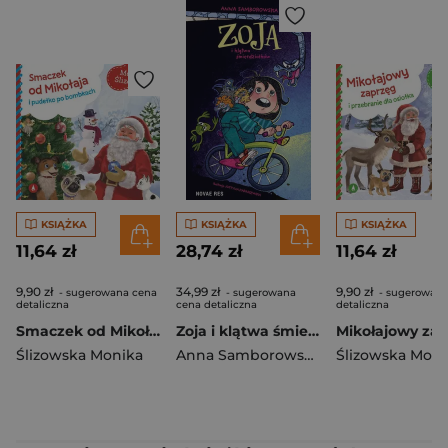
KSIĄŻKA
KSIĄŻKA
KSIĄŻKA
11,64 zł
28,74 zł
11,64 zł
9,90 zł
34,99 zł
9,90 zł
- sugerowana cena
- sugerowana
- sugerowana
detaliczna
cena detaliczna
detaliczna
Smaczek od Mikołaja i pudełko po bombkach
Zoja i klątwa śmierdziołków
Ślizowska Monika
Anna Samborowska
Ślizowska Moni