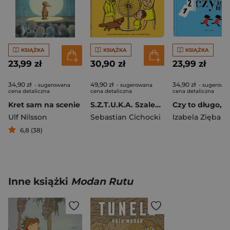
KSIĄŻKA
KSIĄŻKA
KSIĄŻKA
23,99 zł
30,90 zł
23,99 zł
34,90 zł
49,90 zł
34,90 zł
- sugerowana
- sugerowana
- sugerowa
cena detaliczna
cena detaliczna
cena detaliczna
Kret sam na scenie
S.Z.T.U.K.A. Szalenie Zajmujące Twory Utalentowanych i Krnąbrnych Artystów
Ulf Nilsson
Sebastian Cichocki
Izabela Zięba
6,8 (38)
Inne książki
Modan Rutu