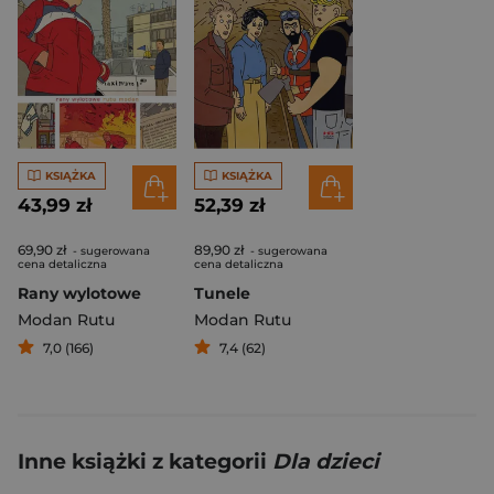
KSIĄŻKA
KSIĄŻKA
43,99 zł
52,39 zł
69,90 zł
89,90 zł
- sugerowana
- sugerowana
cena detaliczna
cena detaliczna
Rany wylotowe
Tunele
Modan Rutu
Modan Rutu
7,0 (166)
7,4 (62)
Inne książki z kategorii
Dla dzieci