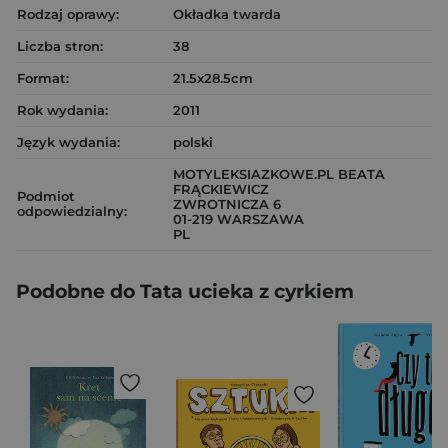
Rodzaj oprawy:
Okładka twarda
Liczba stron:
38
Format:
21.5x28.5cm
Rok wydania:
2011
Język wydania:
polski
MOTYLEKSIAZKOWE.PL BEATA
FRĄCKIEWICZ
Podmiot
ZWROTNICZA 6
odpowiedzialny:
01-219 WARSZAWA
PL
Podobne do Tata ucieka z cyrkiem