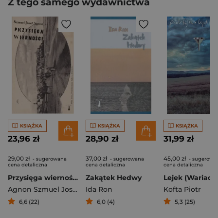
Z tego samego wydawnictwa
KSIĄŻKA
KSIĄŻKA
KSIĄŻKA
23,96 zł
28,90 zł
31,99 zł
29,00 zł
37,00 zł
45,00 zł
- sugerowana
- sugerowana
- sugerowa
cena detaliczna
cena detaliczna
cena detaliczna
Przysięga wierności
Zakątek Hedwy
Lejek (Wariacje
Agnon Szmuel Josef
Ida Ron
Kofta Piotr
6,6 (22)
6,0 (4)
5,3 (25)