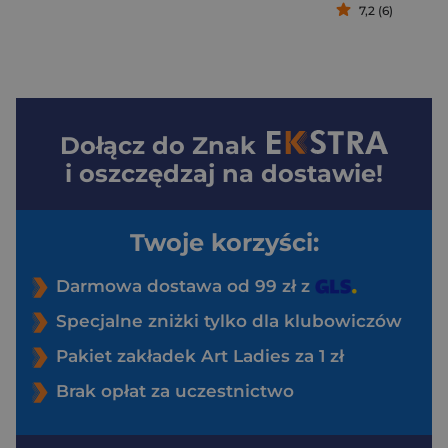
7,2 (6)
Dołącz do
Znak
i oszczędzaj na dostawie!
Twoje korzyści:
Darmowa dostawa od 99 zł z
Specjalne zniżki tylko dla klubowiczów
Pakiet zakładek Art Ladies za 1 zł
Brak opłat za uczestnictwo