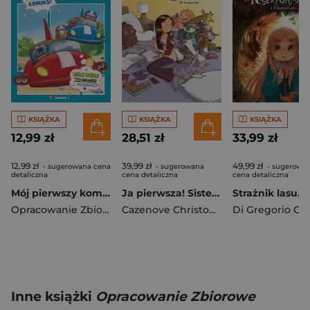
KSIĄŻKA
KSIĄŻKA
KSIĄŻKA
12,99 zł
28,51 zł
33,99 zł
12,99 zł
39,99 zł
49,99 zł
- sugerowana cena
- sugerowana
- sugerowa
detaliczna
cena detaliczna
cena detaliczna
Mój pierwszy komiks. Poziom 2. Wielki wyścig poszukiwaczy. Disney Stitch
Ja pierwsza! Sisters. Tom 20
Opracowanie Zbiorowe
Cazenove Christophe
Inne książki
Opracowanie Zbiorowe