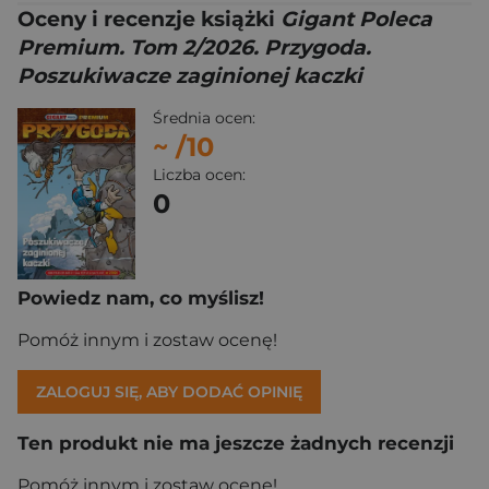
Oceny i recenzje książki
Gigant Poleca
Premium. Tom 2/2026. Przygoda.
Poszukiwacze zaginionej kaczki
Średnia ocen:
~
/10
Liczba ocen:
0
Powiedz nam, co myślisz!
Pomóż innym i zostaw ocenę!
ZALOGUJ SIĘ, ABY DODAĆ OPINIĘ
Ten produkt nie ma jeszcze żadnych recenzji
Pomóż innym i zostaw ocenę!