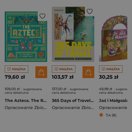
KSIĄŻKA
KSIĄŻKA
KSIĄŻKA
79,60 zł
103,57 zł
30,25 zł
109,00 zł
137,00 zł
49,99 zł
- sugerowana
- sugerowana
- sugerowa
cena detaliczna
cena detaliczna
cena detaliczna
The Aztecs. The Rise and Fall of a Mighty Empire
365 Days of Travel. Lonely Planet
Jaś i Małgosia
Opracowanie Zbiorowe
Opracowanie Zbiorowe
7,4 (8)