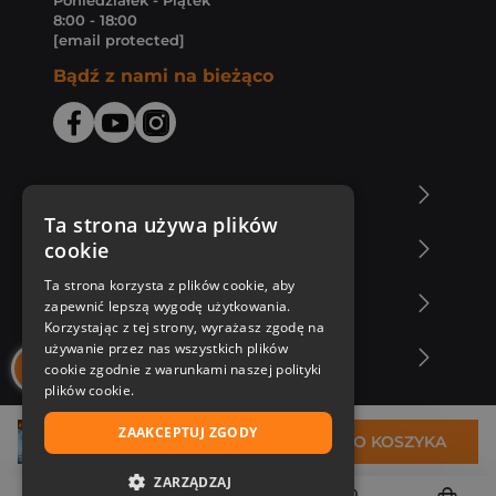
Poniedziałek - Piątek
8:00 - 18:00
[email protected]
Bądź z nami na bieżąco
O Księgarni Znak
Ta strona używa plików
cookie
Zakupy u nas
Ta strona korzysta z plików cookie, aby
Nasza oferta
zapewnić lepszą wygodę użytkowania.
Korzystając z tej strony, wyrażasz zgodę na
używanie przez nas wszystkich plików
Nasi autorzy
cookie zgodnie z warunkami naszej polityki
plików cookie.
ZAAKCEPTUJ ZGODY
24,51 zł
DO KOSZYKA
ZARZĄDZAJ