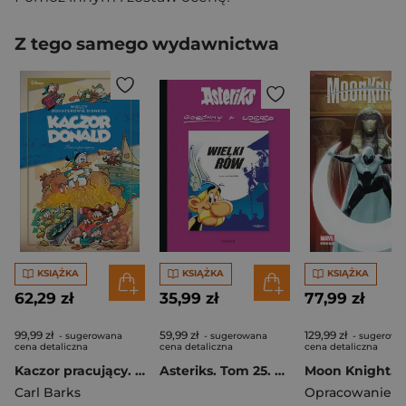
Z tego samego wydawnictwa
KSIĄŻKA
KSIĄŻKA
KSIĄŻKA
62,29 zł
35,99 zł
77,99 zł
99,99 zł
59,99 zł
129,99 zł
- sugerowana
- sugerowana
- sugerowa
cena detaliczna
cena detaliczna
cena detaliczna
Kaczor pracujący. Wielcy bohaterowie Disneya. Kaczor Donald. Tom 3
Asteriks. Tom 25. Wielki rów
Carl Barks