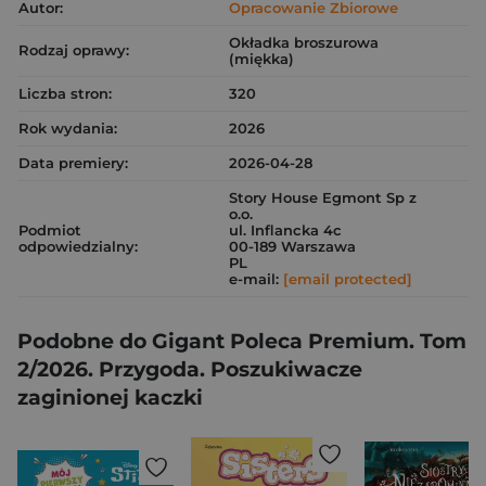
Autor:
Opracowanie Zbiorowe
Okładka broszurowa
Rodzaj oprawy:
(miękka)
Liczba stron:
320
Rok wydania:
2026
Data premiery:
2026-04-28
Story House Egmont Sp z
o.o.
Podmiot
ul. Inflancka 4c
odpowiedzialny:
00-189 Warszawa
PL
e-mail:
[email protected]
Podobne do Gigant Poleca Premium. Tom
2/2026. Przygoda. Poszukiwacze
zaginionej kaczki