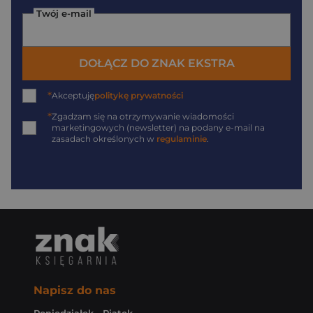
Twój e-mail
DOŁĄCZ DO ZNAK EKSTRA
*
Akceptuję
politykę prywatności
*
Zgadzam się na otrzymywanie wiadomości
marketingowych (newsletter) na podany
e-mail
na
zasadach określonych w
regulaminie
.
Napisz do nas