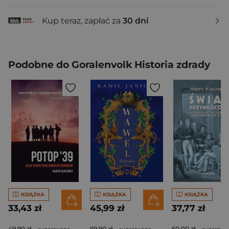
Kup teraz, zapłać za
30 dni
Podobne do Goralenvolk Historia zdrady
KSIĄŻKA
KSIĄŻKA
KSIĄŻKA
33,43 zł
45,99 zł
37,77 zł
49,90 zł
69,90 zł
60,00 zł