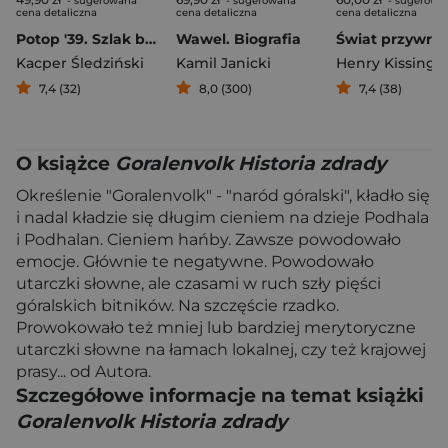
- sugerowana
- sugerowana
- sugerowa
cena detaliczna
cena detaliczna
cena detaliczna
Potop '39. Szlak bojowy wrześniowych obrońców
Wawel. Biografia
Kacper Śledziński
Kamil Janicki
Henry Kissinge
7,4 (32)
8,0 (300)
7,4 (38)
O książce
Goralenvolk Historia zdrady
Określenie "Goralenvolk" - "naród góralski", kładło się
i nadal kładzie się długim cieniem na dzieje Podhala
i Podhalan. Cieniem hańby. Zawsze powodowało
emocje. Głównie te negatywne. Powodowało
utarczki słowne, ale czasami w ruch szły pięści
góralskich bitników. Na szczęście rzadko.
Prowokowało też mniej lub bardziej merytoryczne
utarczki słowne na łamach lokalnej, czy też krajowej
prasy... od Autora.
Szczegółowe informacje na temat książki
Goralenvolk Historia zdrady