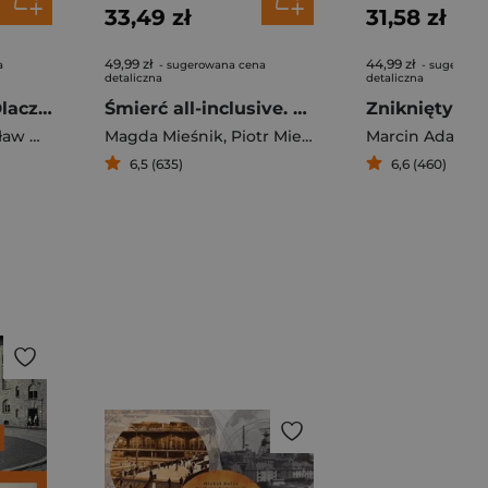
33,49 zł
31,58 zł
49,99 zł
44,99 zł
a
- sugerowana cena
- sugerowa
detaliczna
detaliczna
Wąska ścieżka. Dlaczego odszedłem z Kościoła
Śmierć all-inclusive. Jak Polacy umierają na wakacjach
Obirek
Magda Mieśnik
,
Piotr Mieśnik
Marcin Adamie
6,5 (635)
6,6 (460)