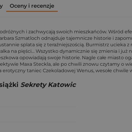
y
Oceny i recenzje
podróżnych i zachwycają swoich mieszkańców. Wśród efe
Barbara Szmatloch odnajduje tajemnicze historie i zapom
stannie splata się z teraźniejszością. Burmistrz ucieka 
walka na pięści… Wszystko dynamicznie się zmienia i już 
ieszkowa opowiadają swoje historie. Nagle całe miasto og
ektywie Maxa Steckla, ale po chwili znowu czytamy o wie
a erotyczny taniec Czekoladowej Wenus, wesołe chwile w „
siążki
Sekrety Katowic