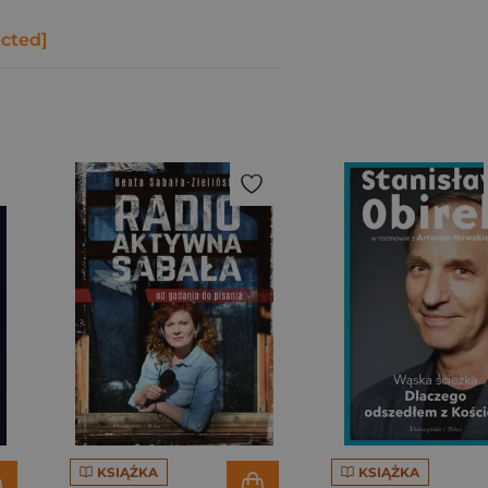
ected]
KSIĄŻKA
KSIĄŻKA