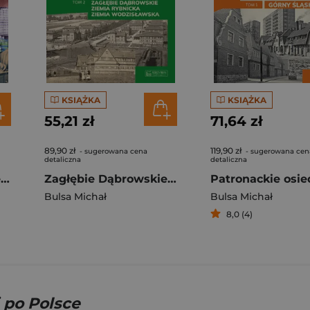
KSIĄŻKA
KSIĄŻKA
55,21 zł
71,64 zł
89,90 zł
119,90 zł
- sugerowana cena
- sugerowana cen
detaliczna
detaliczna
Sekrety Katowic. Część 2. Sekrety
Zagłębie Dąbrowskie, Ziemia Rybnicka, Ziemia Wodzisławska. Patronackie osiedla robotnicze. Część 2
Bulsa Michał
Bulsa Michał
8,0 (4)
 po Polsce