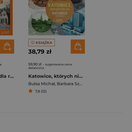
KSIĄŻKA
38,79 zł
59,90 zł
a
- sugerowana cena
detaliczna
Patronackie osiedla robotnicze Tom 1 Górny Śląsk
Katowice, których nie ma Katowice kerych niy ma
Bulsa Michał
,
Barbara Szmatloch
7,8 (12)