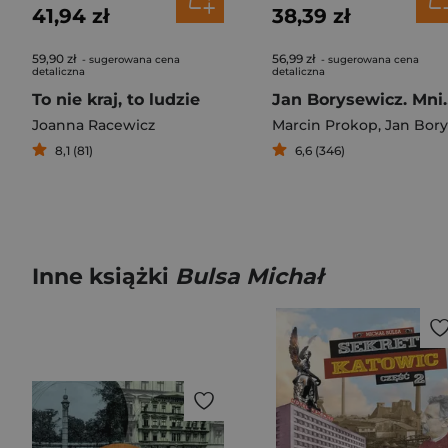
41,94 zł
38,39 zł
59,90 zł
56,99 zł
- sugerowana cena
- sugerowana cena
detaliczna
detaliczna
To nie kraj, to ludzie
Jan Boryse
Joanna Racewicz
Marcin Prokop
,
Jan Borysewicz
8,1 (81)
6,6 (346)
Inne książki
Bulsa Michał