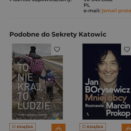
PL
e-mail:
[email prot
Podobne do Sekrety Katowic
KSIĄŻKA
KSIĄŻKA