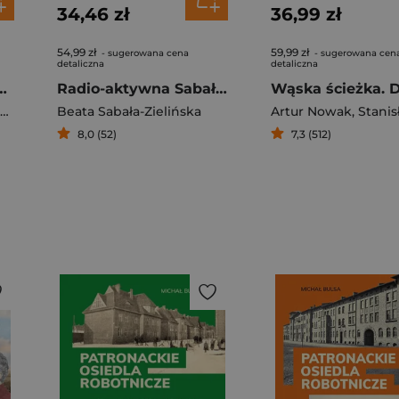
34,46 zł
36,99 zł
54,99 zł
59,99 zł
- sugerowana cena
- sugerowana cen
detaliczna
detaliczna
wicz. Mniej obcy
Radio-aktywna Sabała. Od gadania do pisania
Beata Sabała-Zielińska
Artur Nowak
,
Stanisław 
8,0 (52)
7,3 (512)