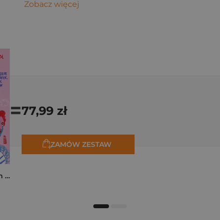
Zobacz więcej
=
77,99 zł
ZAMÓW ZESTAW
Polski Paryż. Śladem malarek, pisarzy, kreatorów stylu