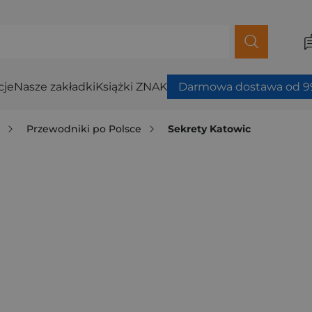
cje
Nasze zakładki
Książki ZNAK
Darmowa dostawa od 99
i
Przewodniki po Polsce
Sekrety Katowic