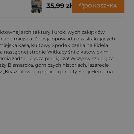
35,99 zł
DO KOSZYKA
ktownej architektury i urokliwych zakątków
niane miejsca. Z pasją opowiada o zaskakujących
z miejską kasą, kultowy Spodek czeka na Fidela
na następnej stronie Witkacy śni o katowickim
arnia żądza… Żądza pieniądza! Wszyscy szaleją za
ży Bismarcka, górniczych historiach, lazarecie
Kryształowej” i pętlice i piruety Sonji Henie na