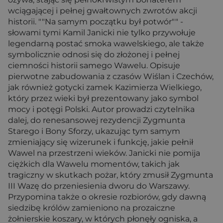
wciągającej i pełnej gwałtownych zwrotów akcji
historii. ""Na samym początku był potwór"" -
słowami tymi Kamil Janicki nie tylko przywołuje
legendarną postać smoka wawelskiego, ale także
symbolicznie odnosi się do złożonej i pełnej
ciemności historii samego Wawelu. Opisuje
pierwotne zabudowania z czasów Wiślan i Czechów,
jak również gotycki zamek Kazimierza Wielkiego,
który przez wieki był prezentowany jako symbol
mocy i potęgi Polski. Autor prowadzi czytelnika
dalej, do renesansowej rezydencji Zygmunta
Starego i Bony Sforzy, ukazując tym samym
zmieniający się wizerunek i funkcję, jakie pełnił
Wawel na przestrzeni wieków. Janicki nie pomija
ciężkich dla Wawelu momentów, takich jak
tragiczny w skutkach pożar, który zmusił Zygmunta
III Wazę do przeniesienia dworu do Warszawy.
Przypomina także o okresie rozbiorów, gdy dawną
siedzibę królów zamieniono na prozaiczne
żołnierskie koszary, w których płonęły ogniska, a