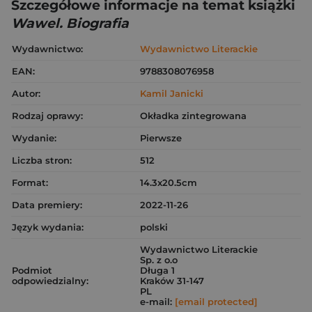
Szczegółowe informacje na temat książki
Wawel. Biografia
Wydawnictwo:
Wydawnictwo Literackie
EAN:
9788308076958
Autor:
Kamil Janicki
Rodzaj oprawy:
Okładka zintegrowana
Wydanie:
Pierwsze
Liczba stron:
512
Format:
14.3x20.5cm
Data premiery:
2022-11-26
Język wydania:
polski
Wydawnictwo Literackie
Sp. z o.o
Podmiot
Długa 1
odpowiedzialny:
Kraków 31-147
PL
e-mail:
[email protected]