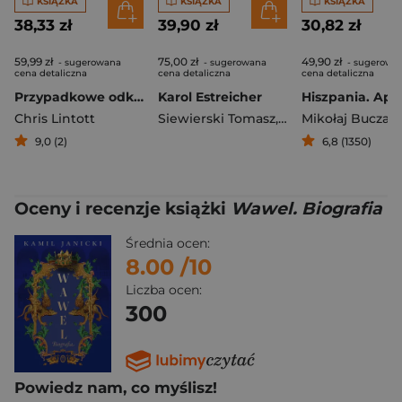
KSIĄŻKA
KSIĄŻKA
KSIĄŻKA
38,33 zł
39,90 zł
30,82 zł
59,99 zł
75,00 zł
49,90 zł
- sugerowana
- sugerowana
- sugerowa
cena detaliczna
cena detaliczna
cena detaliczna
Przypadkowe odkrycia astronomiczne
Karol Estreicher
Chris Lintott
Siewierski Tomasz
,
Artur Wójcik
Mikołaj Buczak
9,0 (2)
6,8 (1350)
Oceny i recenzje książki
Wawel. Biografia
Średnia ocen:
8.00
/10
Liczba ocen:
300
Powiedz nam, co myślisz!