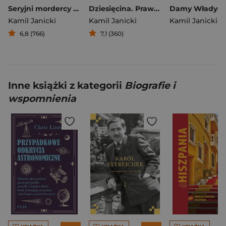
Seryjni mordercy II Rzeczpospolitej
Dziesięcina. Prawdziwa historia kleru w dawnej Polsce
Kamil Janicki
Kamil Janicki
Kamil Janicki
6,8 (766)
7,1 (360)
Inne książki z kategorii
Biografie i
wspomnienia