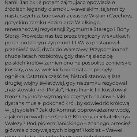
Kamil Janicki, a potem zajmująco opowiada o
źródłach legendy o smoku wawelskim, tajemnicy
najstarszych zabudowań z czasów Wiślan i Czechów,
gotyckim zamku Kazimierza Wielkiego,
renesansowej rezydencji Zygmunta Starego i Bony
Sforzy. Prowadzi nas też przez tragiczny w skutkach
pożar, po którym Zygmunt III Waza postanowił
przenieść swój dwór do Warszawy. Przypomina też
chude latach rozbiorów, gdy dawną siedzibę
polskich królów zamieniono na pospolite żołnierskie
koszary, a w wawelskich komnatach płonęły
ogniska. Ostatnią część tej historii stanowią lata
drugiej wojny światowej, gdy na zamku rezydował
„nazistowski król Polski”, Hans Frank. Ile kosztował
tron? Czyje łoże wymagało częstych napraw? Jaki
dystans musiał pokonać król, by odwiedzić królową
w jej sypialni? Jak do komnat doprowadzano wodę,
a jak odprowadzano ścieki? Którędy uciekał Henryk
Walezy? Pod piórem Janickiego – znanego przecież
głównie z porywających biografii kobiet – Wawel
ożywa, stając się pełnokrwistym bohaterem