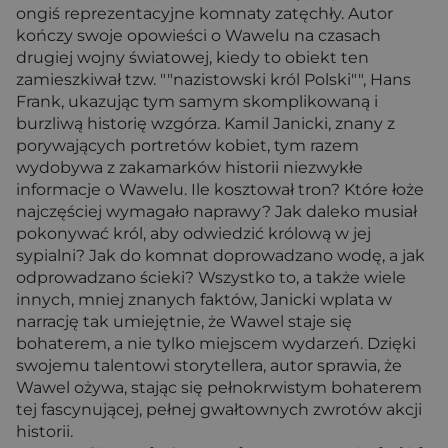
ongiś reprezentacyjne komnaty zatęchły. Autor
kończy swoje opowieści o Wawelu na czasach
drugiej wojny światowej, kiedy to obiekt ten
zamieszkiwał tzw. ""nazistowski król Polski"", Hans
Frank, ukazując tym samym skomplikowaną i
burzliwą historię wzgórza. Kamil Janicki, znany z
porywających portretów kobiet, tym razem
wydobywa z zakamarków historii niezwykłe
informacje o Wawelu. Ile kosztował tron? Które łoże
najczęściej wymagało naprawy? Jak daleko musiał
pokonywać król, aby odwiedzić królową w jej
sypialni? Jak do komnat doprowadzano wodę, a jak
odprowadzano ścieki? Wszystko to, a także wiele
innych, mniej znanych faktów, Janicki wplata w
narrację tak umiejętnie, że Wawel staje się
bohaterem, a nie tylko miejscem wydarzeń. Dzięki
swojemu talentowi storytellera, autor sprawia, że
Wawel ożywa, stając się pełnokrwistym bohaterem
tej fascynującej, pełnej gwałtownych zwrotów akcji
historii.