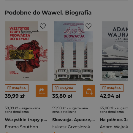
Podobne do Wawel. Biografia
KSIĄŻKA
KSIĄŻKA
KSIĄŻKA
39,99 zł
35,80 zł
42,94 zł
59,99 zł
59,90 zł
65,00 zł
- sugerowana
- sugerowana
- sugerowa
cena detaliczna
cena detaliczna
cena detaliczna
Wszystkie trupy prowadzą do Rzymu. Kryminalne zagadki starożytnych
Słowacja. Apacze, kosmos i haluszki
Emma Southon
Łukasz Grzesiczak
Adam Wajrak