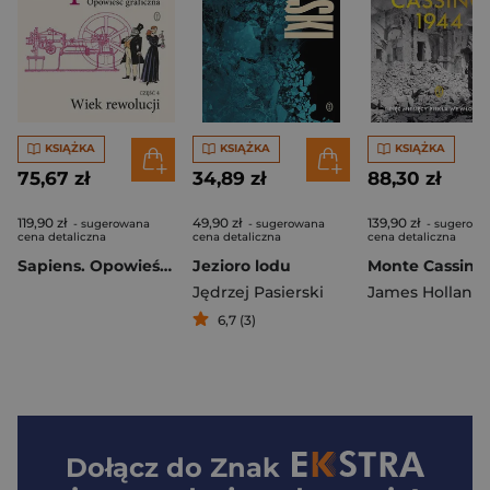
KSIĄŻKA
KSIĄŻKA
KSIĄŻKA
75,67 zł
34,89 zł
88,30 zł
119,90 zł
49,90 zł
139,90 zł
- sugerowana
- sugerowana
- sugerowa
cena detaliczna
cena detaliczna
cena detaliczna
Sapiens. Opowieść graficzna
Jezioro lodu
Jędrzej Pasierski
James Holland
6,7 (3)
Dołącz do
Znak