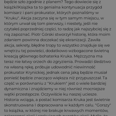
będzie szło zgodnie z planem? Tego dowiecie się z
książki!Książka ta to genialna kontynuacja przygód
komisarz i pani prokurator, których poznaliśmy w
"Kruku". Akcja zaczyna się w tym samym miejscu, w
którym urwał się tom pierwszy, i niestety, jeśli nie
czytałeś poprzedniej części, to radzę jak najszybciej się z
nią zapoznać. Piotr Górski stworzył historię, która moim
zdaniem powinna doczekać się ekranizacji. Zawiła
akcja, sekrety, błędne tropy to wszystko znajduje się we
wnętrzu tej powieści, dodatkowo wzbogacone świetną
kreacją głównego bohaterka Kruka. Mężczyzna ma
teraz nie łatwy orzech do zgryzienia. Prowadzi śledztwo
na własną rękę, próbuje udowodnić niewinność
prokurator Krynickiej, jednak cena jaką będzie musiał
ponieść będzie znacząco większa niż przypuszczał. Ta
część w porównaniu z "Krukiem" jest o wiele bardziej
dynamiczna i znajdziemy w niej również mocniejsze
wątki przestępcze. Oczywiście ku naszej uciesze.
Historia wciąga, a postać komisarza Kruka jest świetnie
skonstruowana I dopracowana w każdym calu. "Gorszy"
to książka, w której nie brakuje krwawych momentów,
zakręconej akcji i szokujących zwrotów akcji. Myślę, że