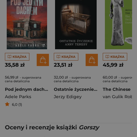
KSIĄŻKA
KSIĄŻKA
KSIĄŻKA
35,58 zł
23,51 zł
45,99 zł
56,99 zł
32,00 zł
60,00 zł
- sugerowana
- sugerowana
- sugerowa
cena detaliczna
cena detaliczna
cena detaliczna
Pod jednym dachem
Ostatnie życzenie Anny Teresy
Adele Parks
Jerzy Edigey
van Gulik Robe
6,0 (1)
Oceny i recenzje książki
Gorszy