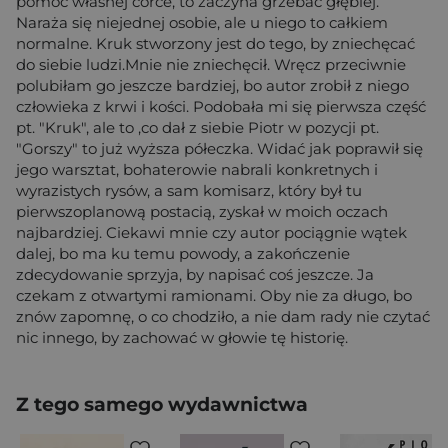
pomóc własnej córce, to zaczyna grzebać głębiej.
Naraża się niejednej osobie, ale u niego to całkiem
normalne. Kruk stworzony jest do tego, by zniechęcać
do siebie ludzi.Mnie nie zniechęcił. Wręcz przeciwnie
polubiłam go jeszcze bardziej, bo autor zrobił z niego
człowieka z krwi i kości. Podobała mi się pierwsza część
pt. "Kruk", ale to ,co dał z siebie Piotr w pozycji pt.
"Gorszy" to już wyższa półeczka. Widać jak poprawił się
jego warsztat, bohaterowie nabrali konkretnych i
wyrazistych rysów, a sam komisarz, który był tu
pierwszoplanową postacią, zyskał w moich oczach
najbardziej. Ciekawi mnie czy autor pociągnie wątek
dalej, bo ma ku temu powody, a zakończenie
zdecydowanie sprzyja, by napisać coś jeszcze. Ja
czekam z otwartymi ramionami. Oby nie za długo, bo
znów zapomnę, o co chodziło, a nie dam rady nie czytać
nic innego, by zachować w głowie tę historię.
Z tego samego wydawnictwa