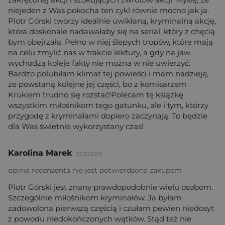
niejeden z Was pokocha ten cykl równie mocno jak ja.
Piotr Górski tworzy idealnie uwikłaną, kryminalną akcję,
która doskonale nadawałaby się na serial, który z chęcią
bym obejrzała. Pełno w niej ślepych tropów, które mają
na celu zmylić nas w trakcie lektury, a gdy na jaw
wychodzą koleje fakty nie można w nie uwierzyć.
Bardzo polubiłam klimat tej powieści i mam nadzieję,
że powstaną kolejne jej części, bo z komisarzem
Krukiem trudno się rozstać!Polecam tę książkę
wszystkim miłośnikom tego gatunku, ale i tym, którzy
przygodę z kryminałami dopiero zaczynają. To będzie
dla Was świetnie wykorzystany czas!
Karolina Marek
25/01/2019
opinia recenzenta nie jest potwierdzona zakupem
Piotr Górski jest znany prawdopodobnie wielu osobom.
Szczególnie miłośnikom kryminałów. Ja byłam
zadowolona pierwszą częścią i czułam pewien niedosyt
z powodu niedokończonych wątków. Stąd też nie