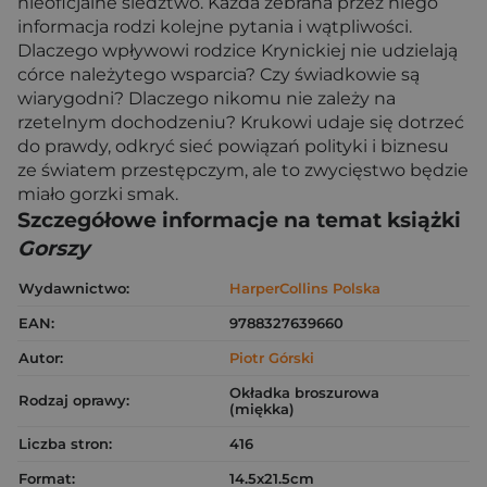
nieoficjalne śledztwo. Każda zebrana przez niego
informacja rodzi kolejne pytania i wątpliwości.
Dlaczego wpływowi rodzice Krynickiej nie udzielają
córce należytego wsparcia? Czy świadkowie są
wiarygodni? Dlaczego nikomu nie zależy na
rzetelnym dochodzeniu? Krukowi udaje się dotrzeć
do prawdy, odkryć sieć powiązań polityki i biznesu
ze światem przestępczym, ale to zwycięstwo będzie
miało gorzki smak.
Szczegółowe informacje na temat książki
Gorszy
Wydawnictwo:
HarperCollins Polska
EAN:
9788327639660
Autor:
Piotr Górski
Okładka broszurowa
Rodzaj oprawy:
(miękka)
Liczba stron:
416
Format:
14.5x21.5cm