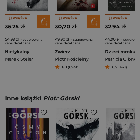
KSIĄŻKA
KSIĄŻKA
KSIĄŻKA
35,25 zł
30,70 zł
32,94 zł
54,99 zł
49,90 zł
44,90 zł
- sugerowana
- sugerowana
- sugerowa
cena detaliczna
cena detaliczna
cena detaliczna
Nietykalny
Zwierz
Dzieci mroku
Marek Stelar
Piotr Kościelny
Patricia Gibney
8,1 (6940)
6,9 (641)
Inne książki
Piotr Górski