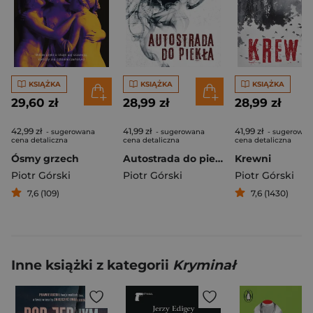
KSIĄŻKA
KSIĄŻKA
KSIĄŻKA
29,60 zł
28,99 zł
28,99 zł
42,99 zł
41,99 zł
41,99 zł
- sugerowana
- sugerowana
- sugerowan
cena detaliczna
cena detaliczna
cena detaliczna
Ósmy grzech
Autostrada do piekła. Komisarz Kruk. Tom 8
Krewni
Piotr Górski
Piotr Górski
Piotr Górski
7,6 (109)
7,6 (1430)
Inne książki z kategorii
Kryminał