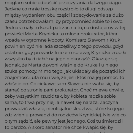
mogłam sobie odpuścić przeczytania dalszego ciągu.
Jedyne co mnie troszkę rozstroiło to długi odstęp
między wydaniem obu części i zdecydowanie za dużo
czasu potrzebowałam, by przypomnieć sobie to i owo.
Jednak mały to koszt patrząc na to, co dostajemy w tej
powieści.Marta Krynicka to młoda prokurator, która
wpada w ogromne kłopoty. Komisarz Sławomir Kruk
powinien być nie lada szczęśliwy z tego powodu, gdyż
ostatnio, gdy prowadzili razem sprawę, Krynicka zrobiła
wszystko by działać na jego niekorzyść. Okazuje się
jednak, że Marta dzwoni właśnie do Kruka i u niego
szuka pomocy. Mimo tego, jak układały się początki ich
znajomości, ufa mu i wie, że jeśli ktoś ma jej pomóc, to
właśnie on. Co ciekawe sam Sławek nie waha się, by
stanąć po stronie pani prokurator. Choć miewa chwile,
żeby wszystkim rzucić tak, by kobieta radziła sobie
sama, to trwa przy niej, a nawet się naraża. Zaczyna
prowadzić własne, nieoficjalne śledztwo, które ku jego
zdziwieniu prowadzi do rodziców Krynickiej. Nie wie co
o tym sądzić, ale pewny jest jednego. Coś tu śmierdzi i
to bardzo. A skoro senator nie chce kwapić się, by