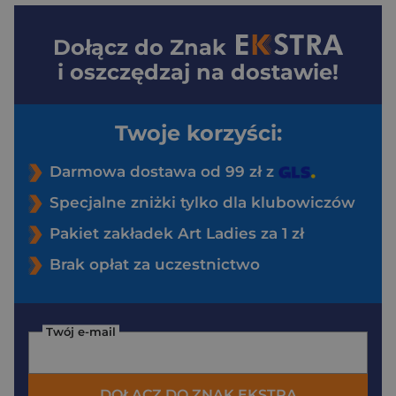
Dołącz do
Znak
i oszczędzaj na dostawie!
Twoje korzyści:
Darmowa dostawa od 99 zł z
Specjalne zniżki tylko dla klubowiczów
Pakiet zakładek Art Ladies za 1 zł
Brak opłat za uczestnictwo
Twój e-mail
DOŁĄCZ DO ZNAK EKSTRA