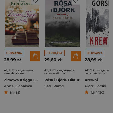
KSIĄŻKA
KSIĄŻKA
KSIĄŻKA
28,99 zł
29,60 zł
28,99 zł
41,99 zł
42,99 zł
41,99 zł
- sugerowana
- sugerowana
- sugerowan
cena detaliczna
cena detaliczna
cena detaliczna
Zimowa Księga Ludmiły
Rósa i Björk. Hildur
Krewni
Anna Bichalska
Satu Rämö
Piotr Górski
8,1 (85)
7,6 (1430)