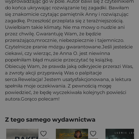
wyprowadzając go w pole. Autor bawi się z czytelnikiem
do końca ukrywając rozwiązanie tej zagadki. Bawiłam
się znakomicie czytając pamiętnik Anny i rozwiązując
zagadkę. Przeszłość przeplata się z teraźniejszością.
Uwielbiam takie klimaty. Nie ma mowy o nudzie ani
przez chwilę. Gwarantuję Wam, że będzie
przerażająco,mrocznie, niebezpiecznie i tajemniczo.
Czytelnicze pranie mózgu gwarantowane.Jeśli jesteście
ciekawi, czy wierząc, że Anna O. jest niewinna
popełniłam błąd musicie przeczytać tę książkę.
Obiecuję Wam, że prawda jaką odkryjecie przerazi Was,
a zwroty akcji przyprawią Was o palpitacje
serca.Rewelacja! Jestem usatysfakcjonowana, a lektura
spełniła moje oczekiwania. Z pewnością mogę
powiedzieć, że będę wyczekiwała kolejnych powieści
autora.Gorąco polecam!
Z tego samego wydawnictwa