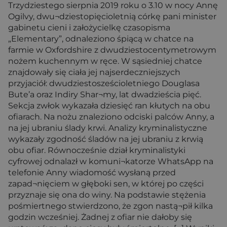
Trzydziestego sierpnia 2019 roku o 3.10 w nocy Annę
Ogilvy, dwu¬dziestopięcioletnią córkę pani minister
gabinetu cieni i założycielkę czasopisma
„Elementary”, odnaleziono śpiącą w chatce na
farmie w Oxfordshire z dwudziestocentymetrowym
nożem kuchennym w ręce. W sąsiedniej chatce
znajdowały się ciała jej najserdeczniejszych
przyjaciół: dwudziestosześcioletniego Douglasa
Bute’a oraz Indiry Shar¬my, lat dwadzieścia pięć.
Sekcja zwłok wykazała dziesięć ran kłutych na obu
ofiarach. Na nożu znaleziono odciski palców Anny, a
na jej ubraniu ślady krwi. Analizy kryminalistyczne
wykazały zgodność śladów na jej ubraniu z krwią
obu ofiar. Równocześnie dział kryminalistyki
cyfrowej odnalazł w komuni¬katorze WhatsApp na
telefonie Anny wiadomość wysłaną przed
zapad¬nięciem w głęboki sen, w której po części
przyznaje się ona do winy. Na podstawie stężenia
pośmiertnego stwierdzono, że zgon nastą¬pił kilka
godzin wcześniej. Żadnej z ofiar nie dałoby się