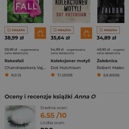
KSIĄŻKA
KSIĄŻKA
KSIĄŻKA
38,99 zł
35,64 zł
34,89 zł
59,99 zł
54,99 zł
49,90 zł
- sugerowana
- sugerowana
- sugerowa
cena detaliczna
cena detaliczna
cena detaliczna
Rakesfall
Kolekcjoner motyli
Żałobnica
Chandrasekera Vajra
Dot Hutchison
Robert Małecki
8,0 (1)
7,1 (2029)
6,6 (6326)
Oceny i recenzje książki
Anna O
Średnia ocen:
6.55
/10
Liczba ocen: