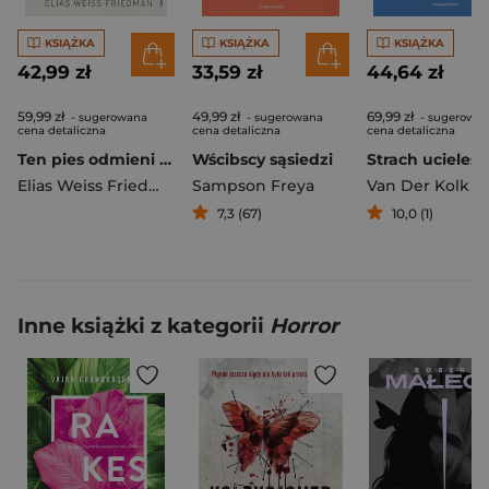
KSIĄŻKA
KSIĄŻKA
KSIĄŻKA
42,99 zł
33,59 zł
44,64 zł
59,99 zł
49,99 zł
69,99 zł
- sugerowana
- sugerowana
- sugerowa
cena detaliczna
cena detaliczna
cena detaliczna
Ten pies odmieni ci życie
Wścibscy sąsiedzi
Elias Weiss Friedman
,
Ben Greenman
Sampson Freya
7,3 (67)
10,0 (1)
Inne książki z kategorii
Horror