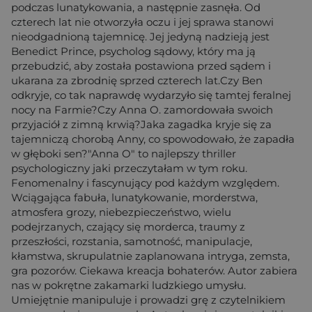
podczas lunatykowania, a następnie zasnęła. Od
czterech lat nie otworzyła oczu i jej sprawa stanowi
nieodgadnioną tajemnicę. Jej jedyną nadzieją jest
Benedict Prince, psycholog sądowy, który ma ją
przebudzić, aby została postawiona przed sądem i
ukarana za zbrodnię sprzed czterech lat.Czy Ben
odkryje, co tak naprawdę wydarzyło się tamtej feralnej
nocy na Farmie?Czy Anna O. zamordowała swoich
przyjaciół z zimną krwią?Jaka zagadka kryje się za
tajemniczą chorobą Anny, co spowodowało, że zapadła
w głęboki sen?"Anna O" to najlepszy thriller
psychologiczny jaki przeczytałam w tym roku.
Fenomenalny i fascynujący pod każdym względem.
Wciągająca fabuła, lunatykowanie, morderstwa,
atmosfera grozy, niebezpieczeństwo, wielu
podejrzanych, czający się morderca, traumy z
przeszłości, rozstania, samotność, manipulacje,
kłamstwa, skrupulatnie zaplanowana intryga, zemsta,
gra pozorów. Ciekawa kreacja bohaterów. Autor zabiera
nas w pokrętne zakamarki ludzkiego umysłu.
Umiejętnie manipuluje i prowadzi grę z czytelnikiem