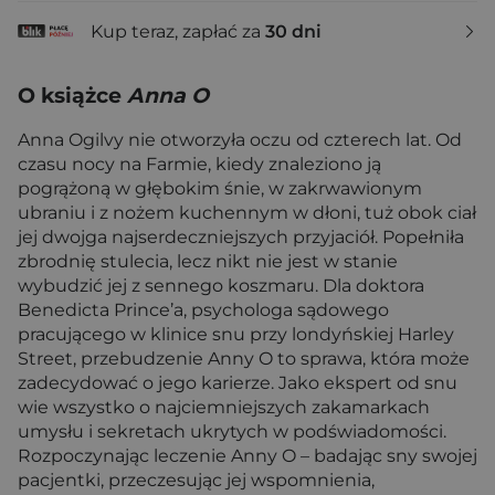
Kup teraz, zapłać za
30 dni
O książce
Anna O
Anna Ogilvy nie otworzyła oczu od czterech lat. Od
czasu nocy na Farmie, kiedy znaleziono ją
pogrążoną w głębokim śnie, w zakrwawionym
ubraniu i z nożem kuchennym w dłoni, tuż obok ciał
jej dwojga najserdeczniejszych przyjaciół. Popełniła
zbrodnię stulecia, lecz nikt nie jest w stanie
wybudzić jej z sennego koszmaru. Dla doktora
Benedicta Prince’a, psychologa sądowego
pracującego w klinice snu przy londyńskiej Harley
Street, przebudzenie Anny O to sprawa, która może
zadecydować o jego karierze. Jako ekspert od snu
wie wszystko o najciemniejszych zakamarkach
umysłu i sekretach ukrytych w podświadomości.
Rozpoczynając leczenie Anny O – badając sny swojej
pacjentki, przeczesując jej wspomnienia,