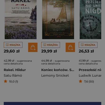
KSIĄŻKA
KSIĄŻKA
KSIĄŻKA
29,60 zł
29,99 zł
26,53 zł
42,99 zł
44,99 zł
41,99 zł
- sugerowana
- sugerowana
- sugerowan
cena detaliczna
cena detaliczna
cena detaliczna
Rakel. Hildur
Koniec końców. Seria niefortunnych zdarzeń. Tom 13
Satu Rämö
Lemony Snicket
Ludwik Lunar
10,0 (1)
7,6 (50)