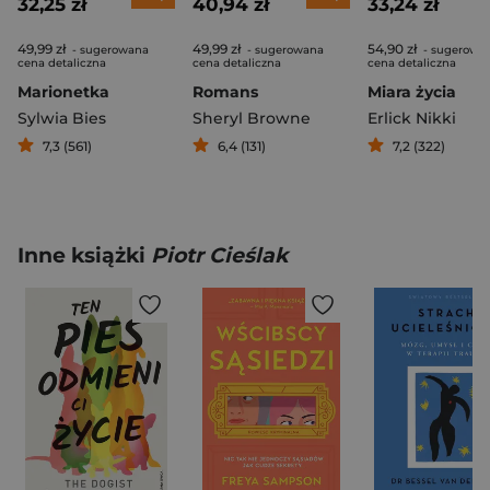
32,25 zł
40,94 zł
33,24 zł
49,99 zł
49,99 zł
54,90 zł
- sugerowana
- sugerowana
- sugerowa
cena detaliczna
cena detaliczna
cena detaliczna
Marionetka
Romans
Miara życia
Sylwia Bies
Sheryl Browne
Erlick Nikki
7,3 (561)
6,4 (131)
7,2 (322)
Inne książki
Piotr Cieślak