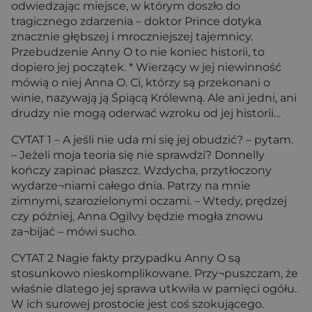
odwiedzając miejsce, w którym doszło do
tragicznego zdarzenia – doktor Prince dotyka
znacznie głębszej i mroczniejszej tajemnicy.
Przebudzenie Anny O to nie koniec historii, to
dopiero jej początek. * Wierzący w jej niewinność
mówią o niej Anna O. Ci, którzy są przekonani o
winie, nazywają ją Śpiącą Królewną. Ale ani jedni, ani
drudzy nie mogą oderwać wzroku od jej historii…
CYTAT 1 – A jeśli nie uda mi się jej obudzić? – pytam.
– Jeżeli moja teoria się nie sprawdzi? Donnelly
kończy zapinać płaszcz. Wzdycha, przytłoczony
wydarze¬niami całego dnia. Patrzy na mnie
zimnymi, szarozielonymi oczami. – Wtedy, prędzej
czy później, Anna Ogilvy będzie mogła znowu
za¬bijać – mówi sucho.
CYTAT 2 Nagie fakty przypadku Anny O są
stosunkowo nieskomplikowane. Przy¬puszczam, że
właśnie dlatego jej sprawa utkwiła w pamięci ogółu.
W ich surowej prostocie jest coś szokującego.