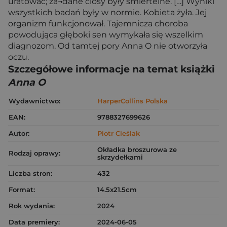
uratować; za¬dane ciosy były śmiertelne. […] Wyniki
wszystkich badań były w normie. Kobieta żyła. Jej
organizm funkcjonował. Tajemnicza choroba
powodująca głęboki sen wymykała się wszelkim
diagnozom. Od tamtej pory Anna O nie otworzyła
oczu.
Szczegółowe informacje na temat książki
Anna O
Wydawnictwo:
HarperCollins Polska
EAN:
9788327699626
Autor:
Piotr Cieślak
Okładka broszurowa ze
Rodzaj oprawy:
skrzydełkami
Liczba stron:
432
Format:
14.5x21.5cm
Rok wydania:
2024
Data premiery:
2024-06-05