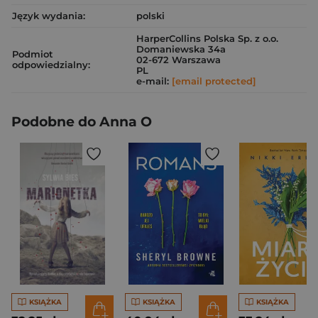
Język wydania:
polski
HarperCollins Polska Sp. z o.o.
Domaniewska 34a
Podmiot
02-672 Warszawa
odpowiedzialny:
PL
e-mail:
[email protected]
Podobne do Anna O
KSIĄŻKA
KSIĄŻKA
KSIĄŻKA