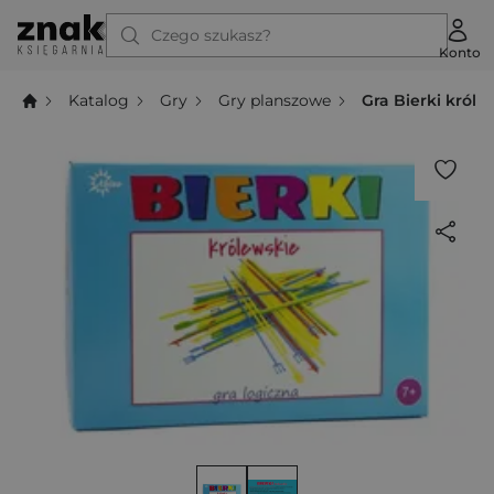
Czego szukasz?
Konto
Katalog
Gry
Gry planszowe
Gra Bierki króle