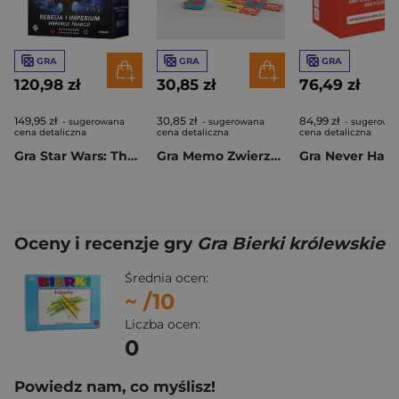
GRA
GRA
GRA
120,98 zł
30,85 zł
76,49 zł
149,95 zł
30,85 zł
84,99 zł
- sugerowana
- sugerowana
- sugerowa
cena detaliczna
cena detaliczna
cena detaliczna
Gra Star Wars: The Deckbuilding Game - Rebelia i Imperium rozszerzenie
Gra Memo Zwierzęta Świata
Oceny i recenzje gry
Gra Bierki królewskie
Średnia ocen:
~
/10
Liczba ocen:
0
Powiedz nam, co myślisz!