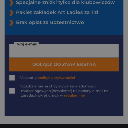
Specjalne zniżki tylko dla klubowiczów
Pakiet zakładek Art Ladies za 1 zł
Brak opłat za uczestnictwo
Twój e-mail
DOŁĄCZ DO ZNAK EKSTRA
*
Akceptuję
politykę prywatności
*
Zgadzam się na otrzymywanie wiadomości
marketingowych (newsletter) na podany
e-mail
na
zasadach określonych w
regulaminie
.