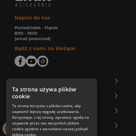
Napisz do nas
Poniedziałek - Piątek
8:00 - 18:00
[email protected]
Bądź z nami na bieżąco
O Księgarni Znak
Ta strona używa plików
cookie
Zakupy u nas
Ta strona korzysta z plików cookie, aby
Nasza oferta
zapewnić lepszą wygodę użytkowania.
Korzystając z tej strony, wyrażasz zgodę na
używanie przez nas wszystkich plików
Nasi autorzy
cookie zgodnie z warunkami naszej polityki
plików cookie.