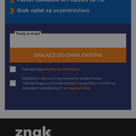
Brak opłat za uczestnictwo
Twój e-mail
DOŁĄCZ DO ZNAK EKSTRA
*
Akceptuję
politykę prywatności
*
Zgadzam się na otrzymywanie wiadomości
marketingowych (newsletter) na podany
e-mail
na
zasadach określonych w
regulaminie
.