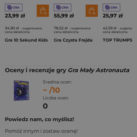
GRA
GRA
GRA
23,99 zł
55,99 zł
25,97 zł
34,90 zł
78,52 zł
42,59 zł
- sugerowana
- sugerowana
- sugerowa
cena detaliczna
cena detaliczna
cena detaliczna
Gra 10 Sekund Kids
Gra Czysta Frajda
Oceny i recenzje gry
Gra Mały Astronauta
Średnia ocen:
~
/10
Liczba ocen:
0
Powiedz nam, co myślisz!
Pomóż innym i zostaw ocenę!