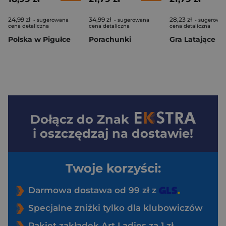
24,99 zł
34,99 zł
28,23 zł
- sugerowana
- sugerowana
- sugerowa
cena detaliczna
cena detaliczna
cena detaliczna
Polska w Pigułce
Porachunki
Dołącz do
Znak
i oszczędzaj na dostawie!
Twoje korzyści:
Darmowa dostawa od 99 zł z
Specjalne zniżki tylko dla klubowiczów
Pakiet zakładek Art Ladies za 1 zł