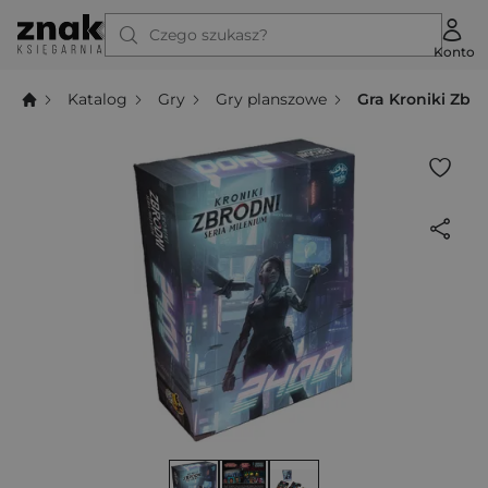
Czego szukasz?
Konto
Katalog
Gry
Gry planszowe
Gra Kroniki Zbr