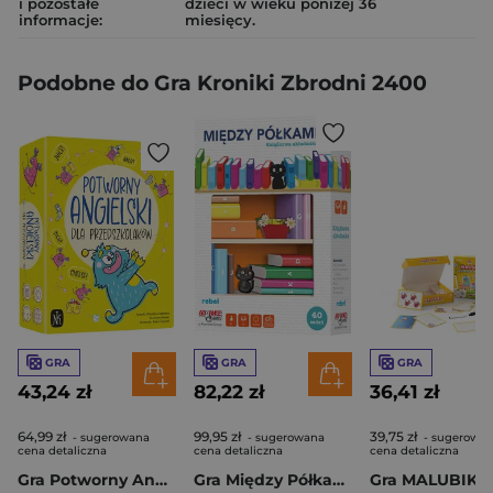
i pozostałe
dzieci w wieku poniżej 36
informacje:
miesięcy.
Podobne do Gra Kroniki Zbrodni 2400
GRA
GRA
GRA
43,24 zł
82,22 zł
36,41 zł
64,99 zł
99,95 zł
39,75 zł
- sugerowana
- sugerowana
- sugerowa
cena detaliczna
cena detaliczna
cena detaliczna
Gra Potworny Angielski dla przedszkolaków
Gra Między Półkami