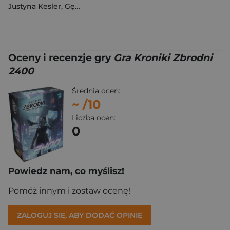
Justyna Kesler
,
Gębacka Klaudyna
Oceny i recenzje gry
Gra Kroniki Zbrodni
2400
Średnia ocen:
~
/10
Liczba ocen:
0
Powiedz nam, co myślisz!
Pomóż innym i zostaw ocenę!
ZALOGUJ SIĘ, ABY DODAĆ OPINIĘ