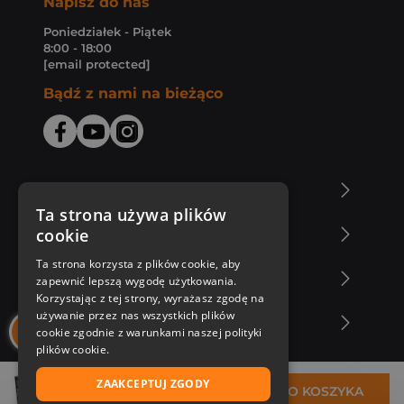
Napisz do nas
Poniedziałek - Piątek
8:00 - 18:00
[email protected]
Bądź z nami na bieżąco
O Księgarni Znak
Ta strona używa plików
cookie
Zakupy u nas
Ta strona korzysta z plików cookie, aby
Nasza oferta
zapewnić lepszą wygodę użytkowania.
Korzystając z tej strony, wyrażasz zgodę na
używanie przez nas wszystkich plików
Nasi autorzy
cookie zgodnie z warunkami naszej polityki
plików cookie.
ZAAKCEPTUJ ZGODY
71,71 zł
DO KOSZYKA