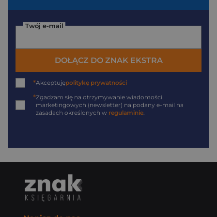
Twój e-mail
DOŁĄCZ DO ZNAK EKSTRA
*
Akceptuję
politykę prywatności
*
Zgadzam się na otrzymywanie wiadomości
marketingowych (newsletter) na podany
e-mail
na
zasadach określonych w
regulaminie
.