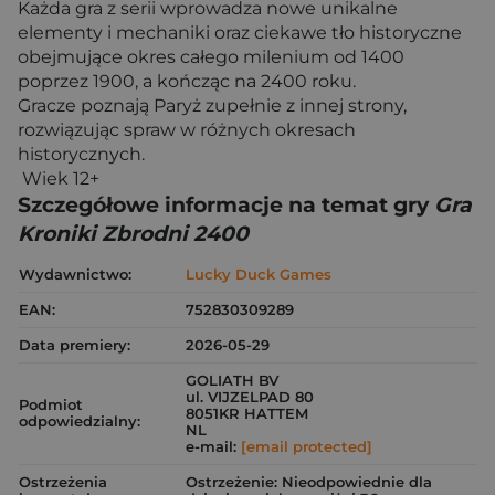
Każda gra z serii wprowadza nowe unikalne
elementy i mechaniki oraz ciekawe tło historyczne
obejmujące okres całego milenium od 1400
poprzez 1900, a kończąc na 2400 roku.
Gracze poznają Paryż zupełnie z innej strony,
rozwiązując spraw w różnych okresach
historycznych.
Wiek 12+
Szczegółowe informacje na temat gry
Gra
Kroniki Zbrodni 2400
Wydawnictwo:
Lucky Duck Games
EAN:
752830309289
Data premiery:
2026-05-29
GOLIATH BV
ul. VIJZELPAD 80
Podmiot
8051KR HATTEM
odpowiedzialny:
NL
e-mail:
[email protected]
Ostrzeżenia
Ostrzeżenie: Nieodpowiednie dla