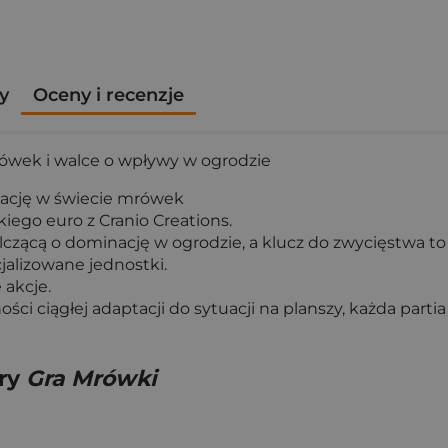
y
Oceny i recenzje
wek i walce o wpływy w ogrodzie
inację w świecie mrówek
ego euro z Cranio Creations.
czącą o dominację w ogrodzie, a klucz do zwycięstwa to 
jalizowane jednostki.
akcje.
ci ciągłej adaptacji do sytuacji na planszy, każda parti
gry
Gra Mrówki