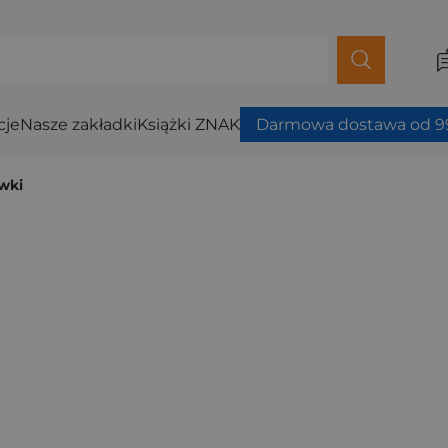
cje
Nasze zakładki
Książki ZNAK
Darmowa dostawa od 99
wki