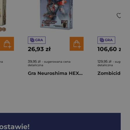
GRA
GRA
26,93 zł
106,60 zł
39,95 zł
129,95 zł
na
- sugerowana cena
- sugerowa
detaliczna
detaliczna
Gra Neuroshima HEX 3.0: Troglodytes
dostawie!