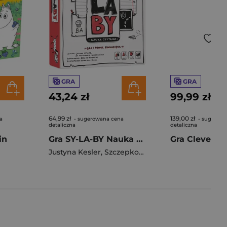
GRA
GRA
43,24 zł
99,99 zł
64,99 zł
139,00 zł
a
- sugerowana cena
- sugerowa
detaliczna
detaliczna
in
Gra SY-LA-BY Nauka czytania Zzz: zagraj-zrozum-zapamiętaj
Justyna Kesler
,
Szczepkowicz Małgorzata