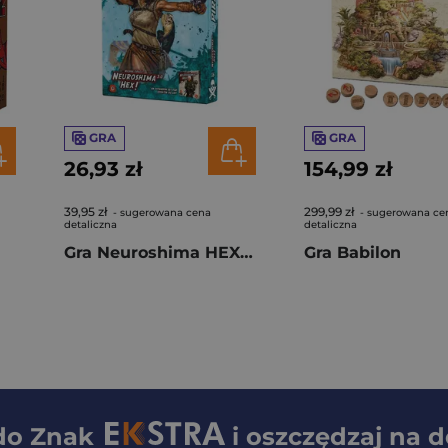
GRA
GRA
26,93 zł
154,99 zł
39,95 zł
299,99 zł
- sugerowana cena
- sugerowana ce
detaliczna
detaliczna
Gra Neuroshima HEX Pirates dodatek
Gra Babilon
 do
Znak
i oszczędzaj na 