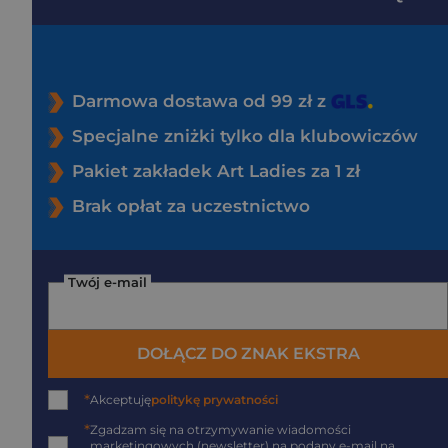
Darmowa dostawa od 99 zł z
Specjalne zniżki tylko dla klubowiczów
Pakiet zakładek Art Ladies za 1 zł
Brak opłat za uczestnictwo
Twój e-mail
DOŁĄCZ DO ZNAK EKSTRA
*
Akceptuję
politykę prywatności
*
Zgadzam się na otrzymywanie wiadomości
marketingowych (newsletter) na podany
e-mail
na