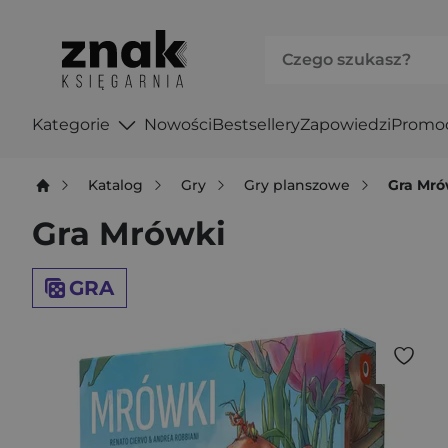
Kategorie
Nowości
Bestsellery
Zapowiedzi
Promo
Katalog
Gry
Gry planszowe
Gra Mró
Gra Mrówki
GRA