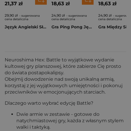
21,37 zł
18,63 zł
18,63 zł
29,90 zł
24,90 zł
24,90 zł
- sugerowana
- sugerowana
- sugerowa
cena detaliczna
cena detaliczna
cena detaliczna
Język Angielski Słówka i Zwroty
Gra Ping Pong Językowy
Neuroshima Hex: Battle to wyjątkowe wydanie
kultowej gry planszowej, które zabierze Cię prosto
do świata postapokalipsy.
Obejmij dowodzenie nad swoją unikalną armią,
korzystaj z jej wyjątkowych umiejętności i pokonuj
przeciwników w emocjonujących starciach.
Dlaczego warto wybrać edycję Battle?
Dwie armie w zestawie - gotowe do
natychmiastowej gry, każda z własnym stylem
walki i taktyką.