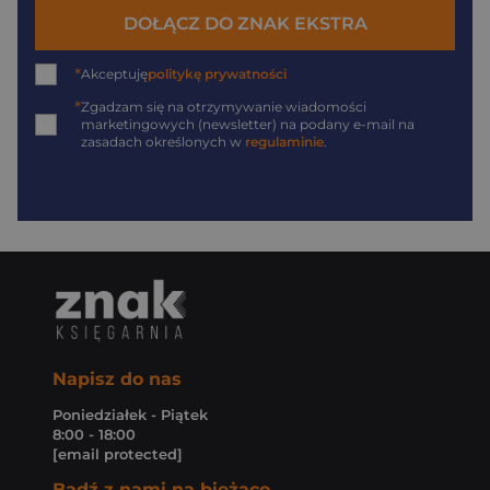
DOŁĄCZ DO ZNAK EKSTRA
*
Akceptuję
politykę prywatności
*
Zgadzam się na otrzymywanie wiadomości
marketingowych (newsletter) na podany
e-mail
na
zasadach określonych w
regulaminie
.
Napisz do nas
Poniedziałek - Piątek
8:00 - 18:00
[email protected]
Bądź z nami na bieżąco