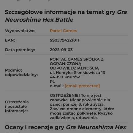
Szczegółowe informacje na temat gry
Gra
Neuroshima Hex Battle
Wydawnictwo:
Portal Games
EAN:
5905794221011
Data premiery:
2025-09-03
PORTAL GAMES SPÓŁKA Z
OGRANICZONĄ
ODPOWIEDZIALNOŚCIĄ
Podmiot
ul. Henryka Sienkiewicza 13
odpowiedzialny:
44-190 Knurów
PL
e-mail:
[email protected]
OSTRZEŻENIE! To nie jest
zabawka. Nieodpowiednie dla
Ostrzeżenia
dzieci poniżej 3. roku życia.
i pozostałe
Zawiera drobne elementy, które
informacje:
mogą zostać połknięte. Ryzyko
zadławienia, uduszenia.
Oceny i recenzje gry
Gra Neuroshima Hex