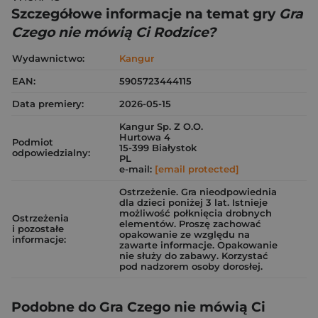
Szczegółowe informacje na temat gry
Gra
Czego nie mówią Ci Rodzice?
Wydawnictwo:
Kangur
EAN:
5905723444115
Data premiery:
2026-05-15
Kangur Sp. Z O.O.
Hurtowa 4
Podmiot
15-399 Białystok
odpowiedzialny:
PL
e-mail:
[email protected]
Ostrzeżenie. Gra nieodpowiednia
dla dzieci poniżej 3 lat. Istnieje
możliwość połknięcia drobnych
Ostrzeżenia
elementów. Proszę zachować
i pozostałe
opakowanie ze względu na
informacje:
zawarte informacje. Opakowanie
nie służy do zabawy. Korzystać
pod nadzorem osoby dorosłej.
Podobne do Gra Czego nie mówią Ci