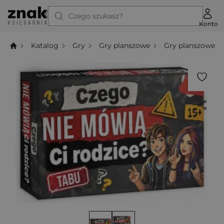
Czego szukasz?
Konto
Katalog
Gry
Gry planszowe
Gry planszowe t