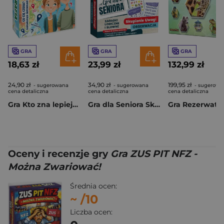
GRA
GRA
GRA
18,63 zł
23,99 zł
132,99 zł
24,90 zł
34,90 zł
199,95 zł
- sugerowana
- sugerowana
- sugerowa
cena detaliczna
cena detaliczna
cena detaliczna
Gra Kto zna lepiej? Quiz Geografia
Gra dla Seniora Skupienie Uwagi Obserwacja
Gra Rezerwat
Oceny i recenzje gry
Gra ZUS PIT NFZ -
Można Zwariować!
Średnia ocen:
~
/10
Liczba ocen: