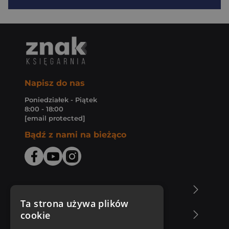
Napisz do nas
Poniedziałek - Piątek
8:00 - 18:00
[email protected]
Bądź z nami na bieżąco
O Księgarni Znak
Ta strona używa plików
cookie
Zakupy u nas