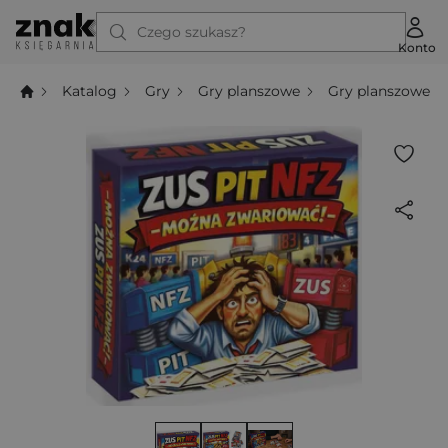
Czego szukasz?
Konto
Katalog
Gry
Gry planszowe
Gry planszowe t