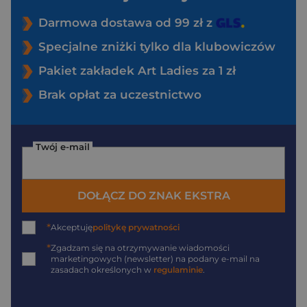
Darmowa dostawa od 99 zł z
Specjalne zniżki tylko dla klubowiczów
Pakiet zakładek Art Ladies za 1 zł
Brak opłat za uczestnictwo
Twój e-mail
DOŁĄCZ DO ZNAK EKSTRA
*
Akceptuję
politykę prywatności
*
Zgadzam się na otrzymywanie wiadomości
marketingowych (newsletter) na podany
e-mail
na
zasadach określonych w
regulaminie
.