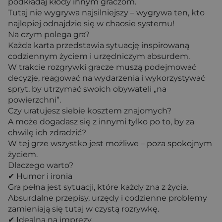
podkładaj kłody innym graczom.
Tutaj nie wygrywa najsilniejszy – wygrywa ten, kto
najlepiej odnajdzie się w chaosie systemu!
Na czym polega gra?
Każda karta przedstawia sytuację inspirowaną
codziennym życiem i urzędniczym absurdem.
W trakcie rozgrywki gracze muszą podejmować
decyzje, reagować na wydarzenia i wykorzystywać
spryt, by utrzymać swoich obywateli „na
powierzchni”.
Czy uratujesz siebie kosztem znajomych?
A może dogadasz się z innymi tylko po to, by za
chwilę ich zdradzić?
W tej grze wszystko jest możliwe – poza spokojnym
życiem.
Dlaczego warto?
✔ Humor i ironia
Gra pełna jest sytuacji, które każdy zna z życia.
Absurdalne przepisy, urzędy i codzienne problemy
zamieniają się tutaj w czystą rozrywkę.
✔ Idealna na imprezy