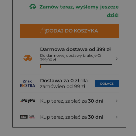
Zamów teraz, wyślemy jeszcze
dziś!
DODAJ DO KOSZYKA
Darmowa dostawa od 399 zł
Do darmowej dostawy brakuje Ci
399,00 zł
Dostawa za 0 zł
dla
DOŁĄCZ
zamówień od 99 zł
Kup teraz, zapłać za
30 dni
Kup teraz, zapłać za
30 dni