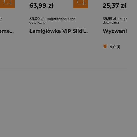
63,99 zł
25,37 zł
89,00 zł
39,99 zł
na
- sugerowana cena
- sugerowan
detaliczna
detaliczna
Gra Ubongo Extreme DE LUXE
Łamigłówka VIP Sliding Six Brothers
4,0 (1)