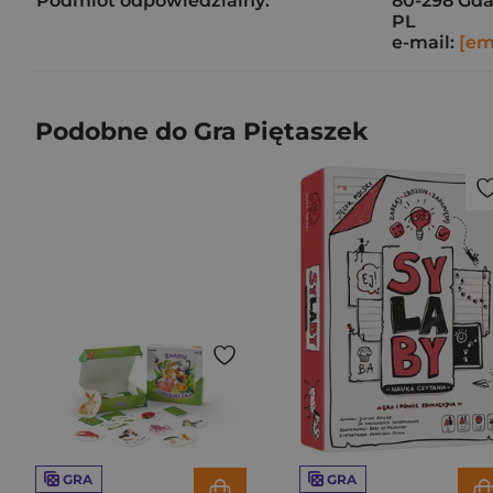
Podmiot odpowiedzialny:
80-298 Gd
PL
e-mail:
[em
Podobne do Gra Piętaszek
GRA
GRA