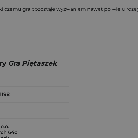
ięki czemu gra pozostaje wyzwaniem nawet po wielu roze
gry
Gra Piętaszek
1198
o.o.
ch 64c