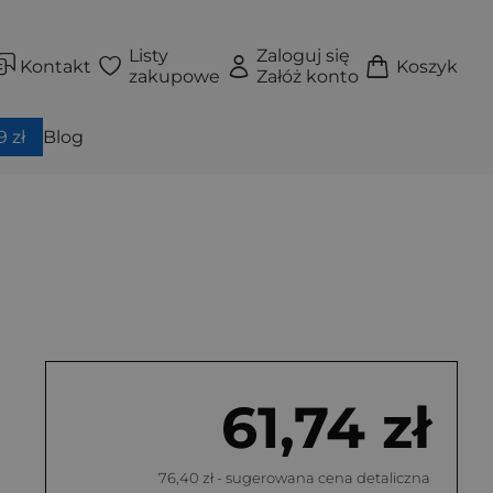
Listy
Zaloguj się
Kontakt
Koszyk
zakupowe
Załóż konto
 zł
Blog
61,74 zł
76,40 zł
- sugerowana cena detaliczna