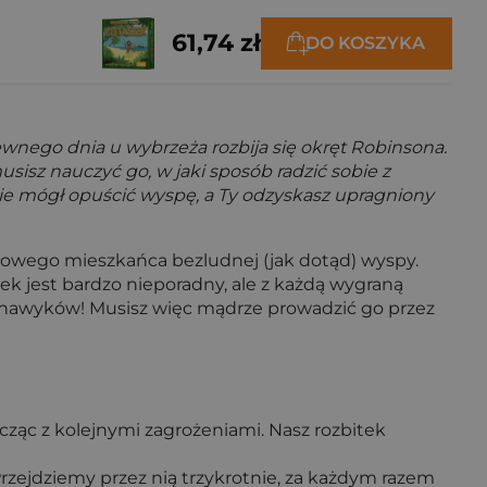
61,74 zł
DO KOSZYKA
ewnego dnia u wybrzeża rozbija się okręt Robinsona.
sz nauczyć go, w jaki sposób radzić sobie z
dzie mógł opuścić wyspę, a Ty odzyskasz upragniony
ułowego mieszkańca bezludnej (jak dotąd) wyspy.
k jest bardzo nieporadny, ale z każdą wygraną
ych nawyków! Musisz więc mądrze prowadzić go przez
cząc z kolejnymi zagrożeniami. Nasz rozbitek
rzejdziemy przez nią trzykrotnie, za każdym razem