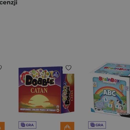
cenzji
GRA
GRA