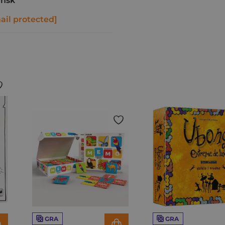
ańsk
ail protected]
GRA
GRA