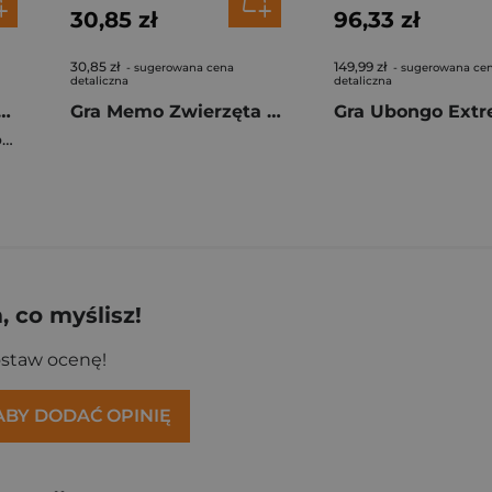
30,85 zł
96,33 zł
30,85 zł
149,99 zł
- sugerowana cena
- sugerowana ce
detaliczna
detaliczna
Nauka czytania Zzz: zagraj-zrozum-zapamiętaj
Gra Memo Zwierzęta Świata
a
 co myślisz!
ostaw ocenę!
 ABY DODAĆ OPINIĘ