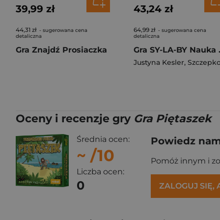
39,99 zł
43,24 zł
44,31 zł
64,99 zł
- sugerowana cena
- sugerowana cena
detaliczna
detaliczna
Gra Znajdź Prosiaczka
Gra SY-LA-BY 
Justyna Kesler
,
Szczepkowicz Małgorzat
Oceny i recenzje gry
Gra Piętaszek
Średnia ocen:
Powiedz nam,
~
/10
Pomóż innym i z
Liczba ocen:
0
ZALOGUJ SIĘ,