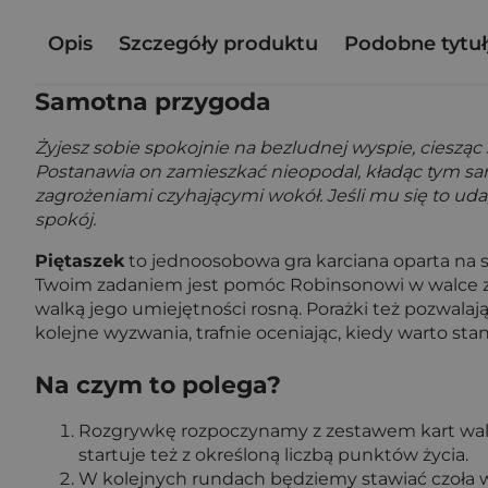
Opis
Szczegóły produktu
Podobne tytuł
Samotna przygoda
Żyjesz sobie spokojnie na bezludnej wyspie, ciesząc
Postanawia on zamieszkać nieopodal, kładąc tym s
zagrożeniami czyhającymi wokół. Jeśli mu się to uda
spokój.
Piętaszek
to jednoosobowa gra karciana oparta na s
Twoim zadaniem jest pomóc Robinsonowi w walce z c
walką jego umiejętności rosną. Porażki też pozwalaj
kolejne wyzwania, trafnie oceniając, kiedy warto stan
Na czym to polega?
Rozgrywkę rozpoczynamy z zestawem kart walki –
startuje też z określoną liczbą punktów życia.
W kolejnych rundach będziemy stawiać czoła wy