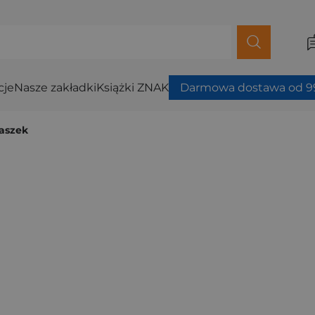
cje
Nasze zakładki
Książki ZNAK
Darmowa dostawa od 99
taszek