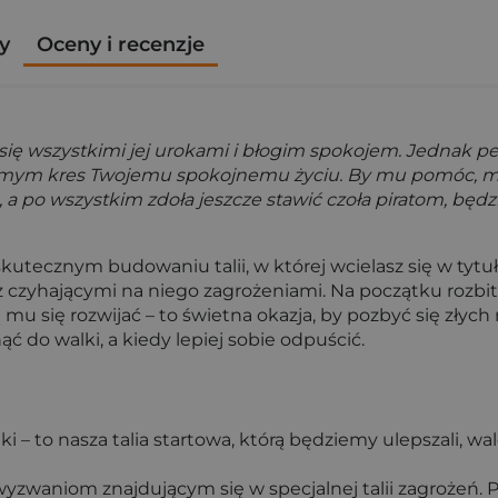
y
Oceny i recenzje
 się wszystkimi jej urokami i błogim spokojem. Jednak p
amym kres Twojemu spokojnemu życiu. By mu pomóc, musi
, a po wszystkim zdoła jeszcze stawić czoła piratom, bę
kutecznym budowaniu talii, w której wcielasz się w tyt
zyhającymi na niego zagrożeniami. Na początku rozbite
ą mu się rozwijać – to świetna okazja, by pozbyć się zł
ąć do walki, a kiedy lepiej sobie odpuścić.
 to nasza talia startowa, którą będziemy ulepszali, wal
zwaniom znajdującym się w specjalnej talii zagrożeń. P