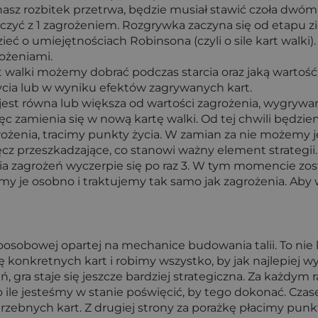
 nasz rozbitek przetrwa, będzie musiał stawić czoła dwó
ć z 1 zagrożeniem. Rozgrywka zaczyna się od etapu zi
ć o umiejętnościach Robinsona (czyli o sile kart walki).
ożeniami.
 walki możemy dobrać podczas starcia oraz jaką wartość 
ycia lub w wyniku efektów zagrywanych kart.
ki jest równa lub większa od wartości zagrożenia, wygr
c zamienia się w nową kartę walki. Od tej chwili będziemy 
rożenia, tracimy punkty życia. W zamian za nie możemy 
ęcz przeszkadzające, co stanowi ważny element strategii
a zagrożeń wyczerpie się po raz 3. W tym momencie zosta
jemy je osobno i traktujemy tak samo jak zagrożenia. Aby
oosobowej opartej na mechanice budowania talii. To nie l
konkretnych kart i robimy wszystko, by jak najlepiej w
, gra staje się jeszcze bardziej strategiczna. Za każ
 to ile jesteśmy w stanie poświęcić, by tego dokonać. Cza
potrzebnych kart. Z drugiej strony za porażkę płacimy pu