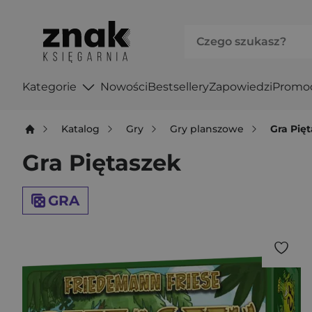
Kategorie
Nowości
Bestsellery
Zapowiedzi
Promo
Katalog
Gry
Gry planszowe
Gra Pię
Gra Piętaszek
GRA