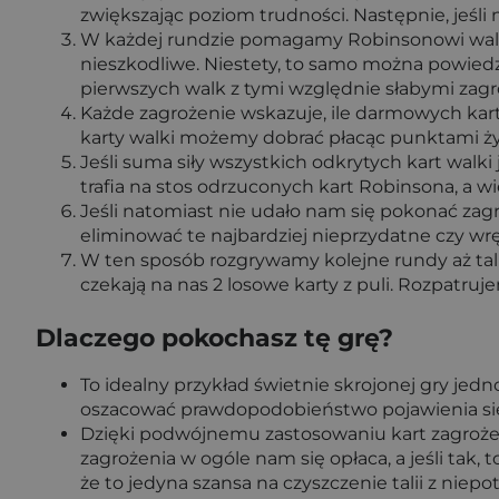
zwiększając poziom trudności. Następnie, jeśli
W każdej rundzie pomagamy Robinsonowi walczy
nieszkodliwe. Niestety, to samo można powiedzie
pierwszych walk z tymi względnie słabymi zagr
Każde zagrożenie wskazuje, ile darmowych kart
karty walki możemy dobrać płacąc punktami ż
Jeśli suma siły wszystkich odkrytych kart wal
trafia na stos odrzuconych kart Robinsona, a wię
Jeśli natomiast nie udało nam się pokonać zag
eliminować te najbardziej nieprzydatne czy wr
W ten sposób rozgrywamy kolejne rundy aż tali
czekają na nas 2 losowe karty z puli. Rozpatru
Dlaczego pokochasz tę grę?
To idealny przykład świetnie skrojonej gry jedn
oszacować prawdopodobieństwo pojawienia się 
Dzięki podwójnemu zastosowaniu kart zagrożeń
zagrożenia w ogóle nam się opłaca, a jeśli tak,
że to jedyna szansa na czyszczenie talii z nie