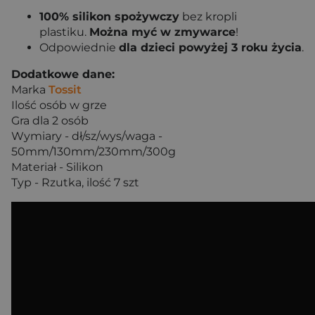
100% silikon spożywczy
bez kropli
plastiku.
Można myć w zmywarce
!
Odpowiednie
dla dzieci powyżej 3 roku życia
.
Dodatkowe dane:
Marka
Tossit
Ilość osób w grze
Gra dla 2 osób
Wymiary - dł/sz/wys/waga -
50mm/130mm/230mm/300g
Materiał -
Silikon
Typ -
Rzutka, ilość 7 szt