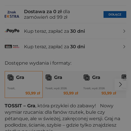
Dostawa za 0 zł
dla
DOŁĄCZ
zamówień od 99 zł
Kup teraz, zapłać za
30 dni
Kup teraz, zapłać za
30 dni
Dostępne wydania i formaty:
Gra
Gra
Gra
Tossit,
Tossit, wyd. 2026
Tossit, wyd. 2026
Tossit,
93,99 zł
93,99 zł
93,99 zł
TOSSIT – Gra
, która przyklei do zabawy! Nowy
wymiar rzucania: dla fanów rzutek, bule czy
pétanque, ale w świeżej, zakręconej wersji. Graj na
podłodze, ścianie, szybie – gdzie tylko znajdziesz