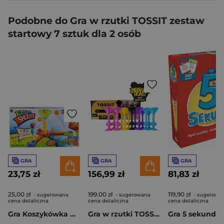
Podobne do Gra w rzutki TOSSIT zestaw
startowy 7 sztuk dla 2 osób
GRA
GRA
GRA
23,75 zł
156,99 zł
81,83 zł
25,00 zł
199,00 zł
119,90 zł
- sugerowana
- sugerowana
- sugerowa
cena detaliczna
cena detaliczna
cena detaliczna
Gra Koszykówka na biurko dla 3 osób
Gra w rzutki TOSSIT zestaw rodzinny 13 sztuk dla 4 osób
Gra 5 sekund