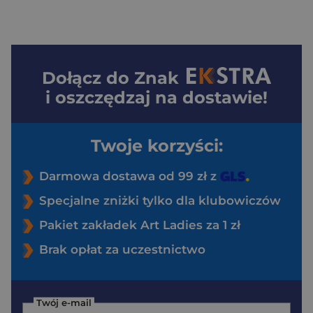
Dołącz do
Znak
i oszczędzaj na dostawie!
Twoje korzyści:
Darmowa dostawa od 99 zł z
Specjalne zniżki tylko dla klubowiczów
Pakiet zakładek Art Ladies za 1 zł
Brak opłat za uczestnictwo
Twój e-mail