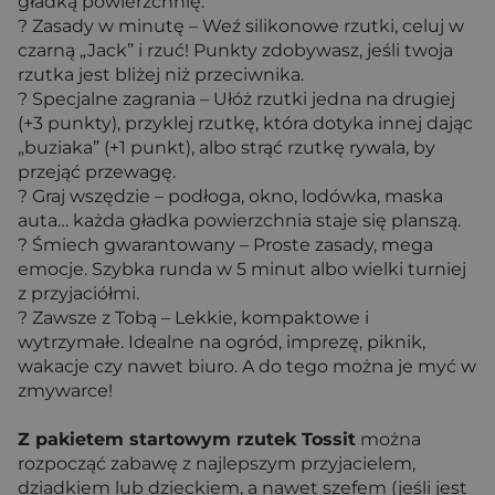
gładką powierzchnię.
? Zasady w minutę – Weź silikonowe rzutki, celuj w
czarną „Jack” i rzuć! Punkty zdobywasz, jeśli twoja
rzutka jest bliżej niż przeciwnika.
? Specjalne zagrania – Ułóż rzutki jedna na drugiej
(+3 punkty), przyklej rzutkę, która dotyka innej dając
„buziaka” (+1 punkt), albo strąć rzutkę rywala, by
przejąć przewagę.
? Graj wszędzie – podłoga, okno, lodówka, maska
auta… każda gładka powierzchnia staje się planszą.
? Śmiech gwarantowany – Proste zasady, mega
emocje. Szybka runda w 5 minut albo wielki turniej
z przyjaciółmi.
? Zawsze z Tobą – Lekkie, kompaktowe i
wytrzymałe. Idealne na ogród, imprezę, piknik,
wakacje czy nawet biuro. A do tego można je myć w
zmywarce!
Z pakietem startowym rzutek Tossit
można
rozpocząć zabawę z najlepszym przyjacielem,
dziadkiem lub dzieckiem, a nawet szefem (jeśli jest