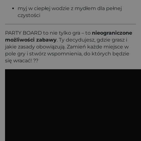
myj w ciepłej wodzie z mydłem dla pełnej
czystości
PARTY BOARD to nie tylko gra – to
nieograniczone
możliwości zabawy
. Ty decydujesz, gdzie grasz i
jakie zasady obowiązują. Zamień każde miejsce w
pole gry i stwórz wspomnienia, do których będzie
się wracać! ??