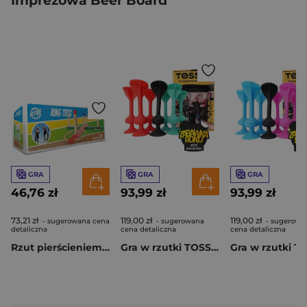
Imprezowa Beer Board
GRA
GRA
GRA
46,76 zł
93,99 zł
93,99 zł
73,21 zł
119,00 zł
119,00 zł
- sugerowana cena
- sugerowana
- sugerowa
detaliczna
cena detaliczna
cena detaliczna
Rzut pierścieniem Ring Toss
Gra w rzutki TOSSIT zestaw startowy 7 sztuk dla 2 osób