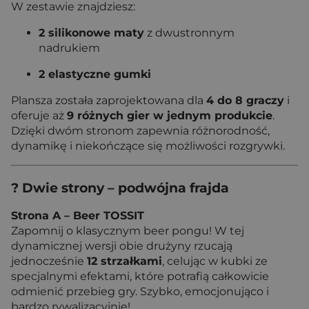
W zestawie znajdziesz:
2 silikonowe maty
z dwustronnym
nadrukiem
2 elastyczne gumki
Plansza została zaprojektowana dla
4 do 8 graczy
i
oferuje aż
9 różnych gier w jednym produkcie
.
Dzięki dwóm stronom zapewnia różnorodność,
dynamikę i niekończące się możliwości rozgrywki.
? Dwie strony – podwójna frajda
Strona A – Beer TOSSIT
Zapomnij o klasycznym beer pongu! W tej
dynamicznej wersji obie drużyny rzucają
jednocześnie
12 strzałkami
, celując w kubki ze
specjalnymi efektami, które potrafią całkowicie
odmienić przebieg gry. Szybko, emocjonująco i
bardzo rywalizacyjnie!