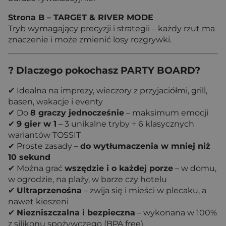
Strona B – TARGET & RIVER MODE
Tryb wymagający precyzji i strategii – każdy rzut ma
znaczenie i może zmienić losy rozgrywki.
? Dlaczego pokochasz PARTY BOARD?
✔ Idealna na imprezy, wieczory z przyjaciółmi, grill,
basen, wakacje i eventy
✔ Do
8 graczy jednocześnie
– maksimum emocji
✔
9 gier w 1
– 3 unikalne tryby + 6 klasycznych
wariantów TOSSIT
✔ Proste zasady –
do wytłumaczenia w mniej niż
10 sekund
✔ Można grać
wszędzie i o każdej porze
– w domu,
w ogrodzie, na plaży, w barze czy hotelu
✔
Ultraprzenośna
– zwija się i mieści w plecaku, a
nawet kieszeni
✔
Niezniszczalna i bezpieczna
– wykonana w 100%
z silikonu spożywczego (BPA free)