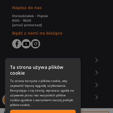
Napisz do nas
Poniedziałek - Piątek
8:00 - 18:00
[email protected]
Bądź z nami na bieżąco
O Księgarni Znak
Ta strona używa plików
cookie
Zakupy u nas
Ta strona korzysta z plików cookie, aby
Nasza oferta
zapewnić lepszą wygodę użytkowania.
Korzystając z tej strony, wyrażasz zgodę na
używanie przez nas wszystkich plików
Nasi autorzy
cookie zgodnie z warunkami naszej polityki
plików cookie.