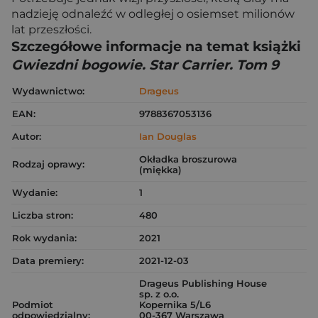
nadzieję odnaleźć w odległej o osiemset milionów
lat przeszłości.
Szczegółowe informacje na temat książki
Gwiezdni bogowie. Star Carrier. Tom 9
Wydawnictwo:
Drageus
EAN:
9788367053136
Autor:
Ian Douglas
Okładka broszurowa
Rodzaj oprawy:
(miękka)
Wydanie:
1
Liczba stron:
480
Rok wydania:
2021
Data premiery:
2021-12-03
Drageus Publishing House
sp. z o.o.
Podmiot
Kopernika 5/L6
odpowiedzialny:
00-367 Warszawa