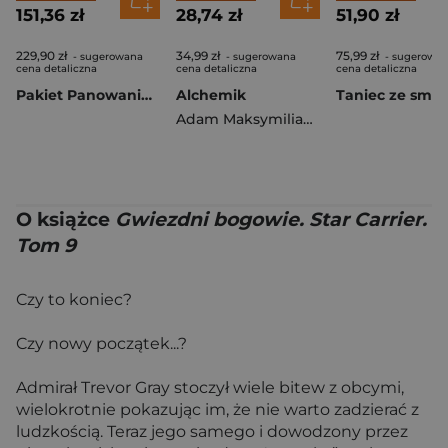
151,36 zł
28,74 zł
51,90 zł
229,90 zł
34,99 zł
75,99 zł
- sugerowana
- sugerowana
- sugerowa
cena detaliczna
cena detaliczna
cena detaliczna
Pakiet Panowanie smoka / Ogień i krew. Tom 1-2
Alchemik
Adam Maksymilian Grzybowski
O książce
Gwiezdni bogowie. Star Carrier.
Tom 9
Czy to koniec?
Czy nowy początek...?
Admirał Trevor Gray stoczył wiele bitew z obcymi,
wielokrotnie pokazując im, że nie warto zadzierać z
ludzkością. Teraz jego samego i dowodzony przez