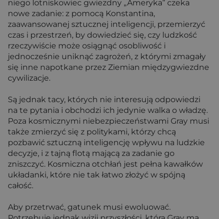
niego lotniskowiec gwiezdny „Ameryka” czeka
nowe zadanie: z pomocą Konstantina,
zaawansowanej sztucznej inteligencji, przemierzyć
czas i przestrzeń, by dowiedzieć się, czy ludzkość
rzeczywiście może osiągnąć osobliwość i
jednocześnie uniknąć zagrożeń, z którymi zmagały
się inne napotkane przez Ziemian międzygwiezdne
cywilizacje.
Są jednak tacy, których nie interesują odpowiedzi
na te pytania i obchodzi ich jedynie walka o władzę.
Poza kosmicznymi niebezpieczeństwami Gray musi
także zmierzyć się z politykami, którzy chcą
pozbawić sztuczną inteligencję wpływu na ludzkie
decyzje, i z tajną flotą mającą za zadanie go
zniszczyć. Kosmiczna otchłań jest pełna kawałków
układanki, które nie tak łatwo złożyć w spójną
całość.
Aby przetrwać, gatunek musi ewoluować.
Potrzebuje jednak wizji przyszłości, którą Gray ma