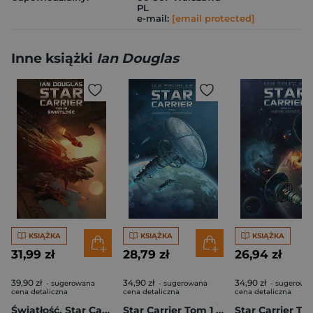
PL
e-mail:
[email protected]
Inne książki
Ian Douglas
KSIĄŻKA
KSIĄŻKA
KSIĄŻKA
31,99 zł
28,79 zł
26,94 zł
39,90 zł
34,90 zł
34,90 zł
- sugerowana
- sugerowana
- sugerowa
cena detaliczna
cena detaliczna
cena detaliczna
Światłość. Star Carrier. Tom 8
Star Carrier Tom 1 Pierwsze uderzenie