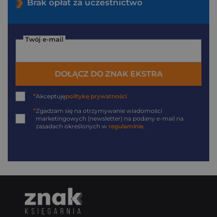
Brak opłat za uczestnictwo
Twój e-mail
DOŁĄCZ DO ZNAK EKSTRA
*
Akceptuję
politykę prywatności
*
Zgadzam się na otrzymywanie wiadomości
marketingowych (newsletter) na podany
e-mail
na
zasadach określonych w
regulaminie
.