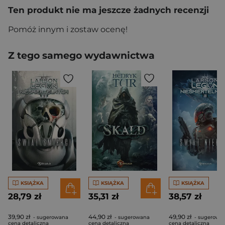
Ten produkt nie ma jeszcze żadnych recenzji
Pomóż innym i zostaw ocenę!
Z tego samego wydawnictwa
KSIĄŻKA
KSIĄŻKA
KSIĄŻKA
28,79 zł
35,31 zł
38,57 zł
39,90 zł
44,90 zł
49,90 zł
- sugerowana
- sugerowana
- sugerowa
cena detaliczna
cena detaliczna
cena detaliczna