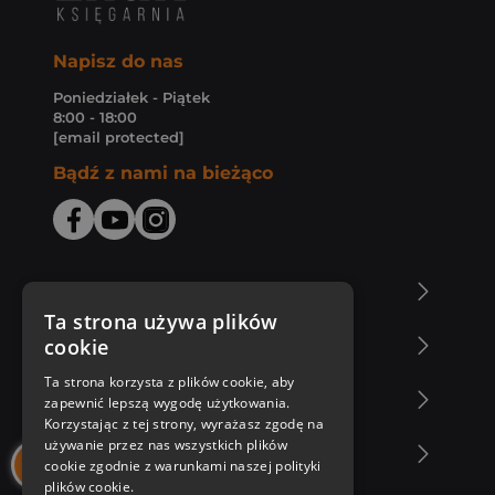
Napisz do nas
Poniedziałek - Piątek
8:00 - 18:00
[email protected]
Bądź z nami na bieżąco
O Księgarni Znak
Ta strona używa plików
cookie
Zakupy u nas
Ta strona korzysta z plików cookie, aby
Nasza oferta
zapewnić lepszą wygodę użytkowania.
Korzystając z tej strony, wyrażasz zgodę na
używanie przez nas wszystkich plików
Nasi autorzy
cookie zgodnie z warunkami naszej polityki
plików cookie.