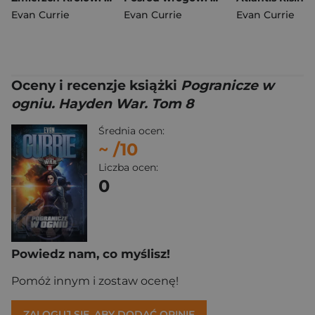
Evan Currie
Evan Currie
Evan Currie
Oceny i recenzje książki
Pogranicze w
ogniu. Hayden War. Tom 8
Średnia ocen:
~
/10
Liczba ocen:
0
Powiedz nam, co myślisz!
Pomóż innym i zostaw ocenę!
ZALOGUJ SIĘ, ABY DODAĆ OPINIĘ