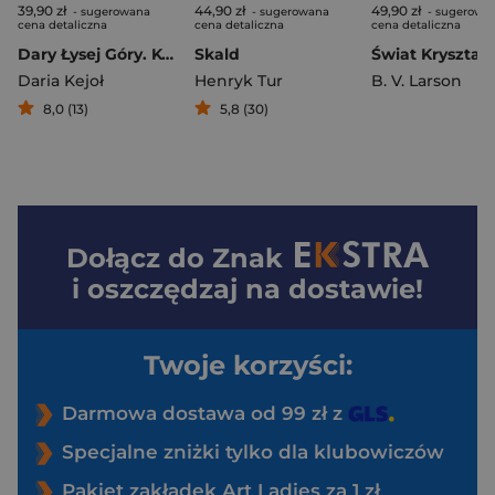
39,90 zł
44,90 zł
49,90 zł
- sugerowana
- sugerowana
- sugerowa
cena detaliczna
cena detaliczna
cena detaliczna
Dary Łysej Góry. Kwiat na Sercu
Skald
Daria Kejoł
Henryk Tur
B. V. Larson
8,0 (13)
5,8 (30)
Dołącz do
Znak
i oszczędzaj na dostawie!
Twoje korzyści:
Darmowa dostawa od 99 zł z
Specjalne zniżki tylko dla klubowiczów
Pakiet zakładek Art Ladies za 1 zł