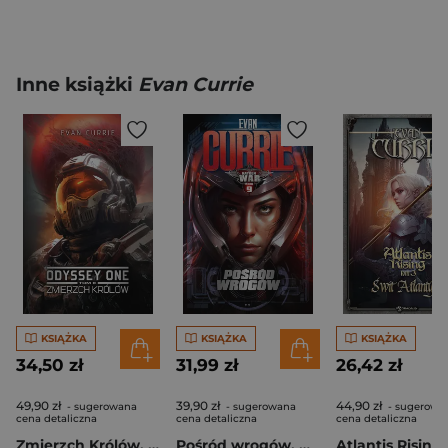
Inne książki
Evan Currie
KSIĄŻKA
KSIĄŻKA
KSIĄŻKA
34,50 zł
31,99 zł
26,42 zł
49,90 zł
39,90 zł
44,90 zł
- sugerowana
- sugerowana
- sugerowa
cena detaliczna
cena detaliczna
cena detaliczna
Zmierzch Królów. Odyssey One. Tom 8
Pośród wrogów. Hayden War. Tom 9