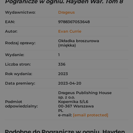
Pogranicze w ogniu. Hayden War. Tom 8
Wydawnictwo:
Drageus
EAN:
9788367053648
Autor:
Evan Currie
Okładka broszurowa
Rodzaj oprawy:
(miękka)
Wydanie:
1
Liczba stron:
336
Rok wydania:
2023
Data premiery:
2023-04-20
Drageus Publishing House
sp. z o.o.
Podmiot
Kopernika 5/L6
odpowiedzialny:
00-367 Warszawa
PL
e-mail:
[email protected]
Podobne do Pogranicze w ogniu. Hayden