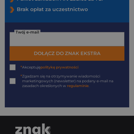
Brak opłat za uczestnictwo
Twój e-mail
DOŁĄCZ DO ZNAK EKSTRA
*
Akceptuję
politykę prywatności
*
Zgadzam się na otrzymywanie wiadomości
marketingowych (newsletter) na podany
e-mail
na
zasadach określonych w
regulaminie
.