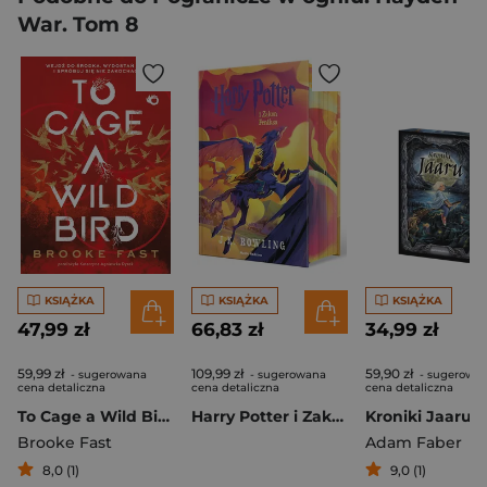
War. Tom 8
KSIĄŻKA
KSIĄŻKA
KSIĄŻKA
47,99 zł
66,83 zł
34,99 zł
59,99 zł
109,99 zł
59,90 zł
- sugerowana
- sugerowana
- sugerowa
cena detaliczna
cena detaliczna
cena detaliczna
To Cage a Wild Bird
Harry Potter i Zakon Feniksa (ilustrowane brzegi). Harry Potter
Brooke Fast
Adam Faber
8,0 (1)
9,0 (1)