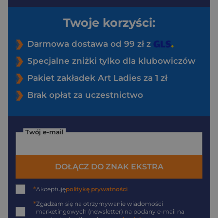
Twoje korzyści:
Darmowa dostawa od 99 zł z
Specjalne zniżki tylko dla klubowiczów
Pakiet zakładek Art Ladies za 1 zł
Brak opłat za uczestnictwo
Twój e-mail
DOŁĄCZ DO ZNAK EKSTRA
*
Akceptuję
politykę prywatności
*
Zgadzam się na otrzymywanie wiadomości
marketingowych (newsletter) na podany
e-mail
na