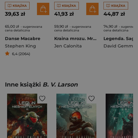
KSIĄŻKA
KSIĄŻKA
KSIĄŻKA
39,63 zł
41,93 zł
44,87 zł
65,00 zł
59,90 zł
74,90 zł
- sugerowana
- sugerowana
- sugerowa
cena detaliczna
cena detaliczna
cena detaliczna
Danse Macabre
Kraina mrozu. Mroczne opowieści (ilustrowane brzegi)
Stephen King
Jen Calonita
David Gemmel
6,4 (2064)
Inne książki
B. V. Larson