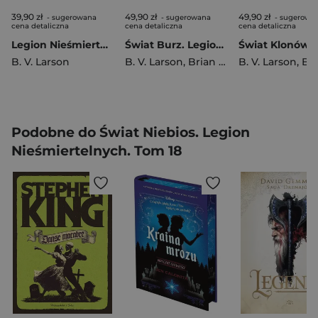
39,90 zł
49,90 zł
49,90 zł
- sugerowana
- sugerowana
- sugerowa
cena detaliczna
cena detaliczna
cena detaliczna
Legion Nieśmiertelnych. Tom 1. Świat Stali
Świat Burz. Legion Nieśmiertelnych. Tom 10
B. V. Larson
B. V. Larson
,
Brian V. Larson
B. V. Larson
,
Brian V.
Podobne do Świat Niebios. Legion
Nieśmiertelnych. Tom 18