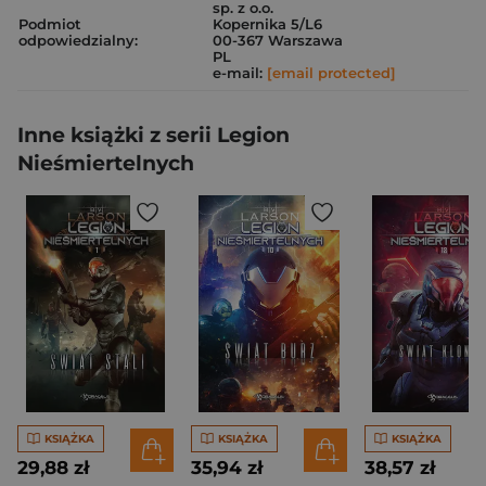
sp. z o.o.
Podmiot
Kopernika 5/L6
odpowiedzialny:
00-367 Warszawa
PL
e-mail:
[email protected]
Inne książki z serii Legion
Nieśmiertelnych
KSIĄŻKA
KSIĄŻKA
KSIĄŻKA
29,88 zł
35,94 zł
38,57 zł