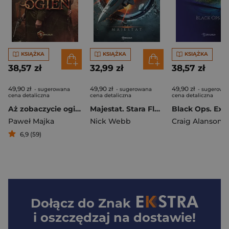
KSIĄŻKA
KSIĄŻKA
KSIĄŻKA
38,57 zł
32,99 zł
38,57 zł
49,90 zł
49,90 zł
49,90 zł
- sugerowana
- sugerowana
- sugerowa
cena detaliczna
cena detaliczna
cena detaliczna
Aż zobaczycie ogień
Majestat. Stara Flota. Tom 9
Paweł Majka
Nick Webb
Craig Alanson
6,9 (59)
Dołącz do
Znak
i oszczędzaj na dostawie!