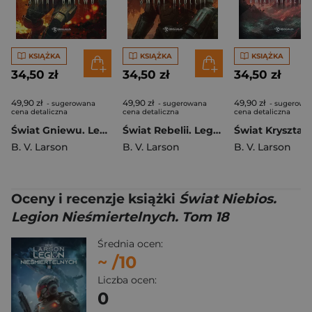
KSIĄŻKA
KSIĄŻKA
KSIĄŻKA
34,50 zł
34,50 zł
34,50 zł
49,90 zł
49,90 zł
49,90 zł
- sugerowana
- sugerowana
- sugerowa
cena detaliczna
cena detaliczna
cena detaliczna
Świat Gniewu. Legion Nieśmiertelnych. Tom 23
Świat Rebelii. Legion Nieśmiertelnych. Tom 22
B. V. Larson
B. V. Larson
B. V. Larson
Oceny i recenzje książki
Świat Niebios.
Legion Nieśmiertelnych. Tom 18
Średnia ocen:
~
/10
Liczba ocen:
0