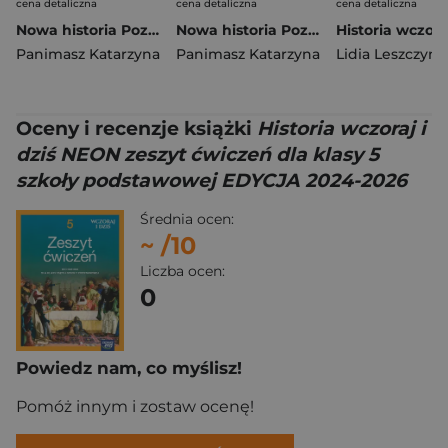
cena detaliczna
cena detaliczna
cena detaliczna
Nowa historia Poznać przeszłość karty pracy 4 liceum technikum zakres podstawowy EDYCJA 2025
Nowa historia Poznać przeszłość karty pracy 3 liceum technikum zakres podstawowy EDYCJA 2024
Panimasz Katarzyna
Panimasz Katarzyna
Lidia Leszczyńs
Oceny i recenzje książki
Historia wczoraj i
dziś NEON zeszyt ćwiczeń dla klasy 5
szkoły podstawowej EDYCJA 2024-2026
Średnia ocen:
~
/10
Liczba ocen:
0
Powiedz nam, co myślisz!
Pomóż innym i zostaw ocenę!