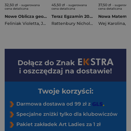
32,50 zł
45,50 zł
37,50 zł
- sugerowana
- sugerowana
- sugerowa
cena detaliczna
cena detaliczna
cena detaliczna
Nowe Oblicza geografii 2. Maturalne karty pracy ucznia Zakres rozszerzony Liceum i technikum
Teraz Egzamin 2026-2027 język angielski repetytorium ósmoklasisty EXAM PREPARATION klasy 4-8 SMART
Feliniak Violetta
,
Jaworska Ewa
,
Marczewska Bogusława
Rattenbury Nicholas
,
Niklewska Katar
Wej Karolina
,
Ro
,
Poncze
Dołącz do
Znak
i oszczędzaj na dostawie!
Twoje korzyści:
Darmowa dostawa od 99 zł z
Specjalne zniżki tylko dla klubowiczów
Pakiet zakładek Art Ladies za 1 zł