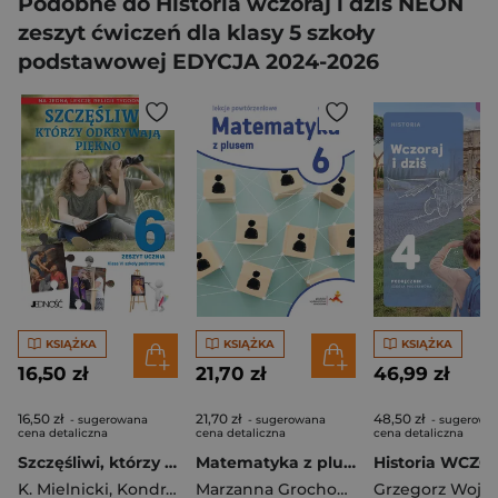
Podobne do Historia wczoraj i dziś NEON
zeszyt ćwiczeń dla klasy 5 szkoły
podstawowej EDYCJA 2024-2026
KSIĄŻKA
KSIĄŻKA
KSIĄŻKA
16,50 zł
21,70 zł
46,99 zł
16,50 zł
21,70 zł
48,50 zł
- sugerowana
- sugerowana
- sugerowa
cena detaliczna
cena detaliczna
cena detaliczna
Szczęśliwi, którzy odkrywają piękno Klasa 6 SP Zeszyt ucznia na 1 lekcję religii tygodniowo
Matematyka z plusem lekcje powtórzeniowe dla klasy 6 szkoła podstawowa wersja 2
K. Mielnicki
,
Kondrak E
,
A. Sętorek
Marzanna Grochowalska