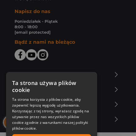
Napisz do nas
Poniedziałek - Piątek
8:00 - 18:00
[email protected]
Bądź z nami na bieżąco
O Księgarni Znak
Ta strona używa plików
cookie
Zakupy u nas
Ta strona korzysta z plików cookie, aby
Nasza oferta
zapewnić lepszą wygodę użytkowania.
Korzystając z tej strony, wyrażasz zgodę na
używanie przez nas wszystkich plików
Nasi autorzy
cookie zgodnie z warunkami naszej polityki
plików cookie.