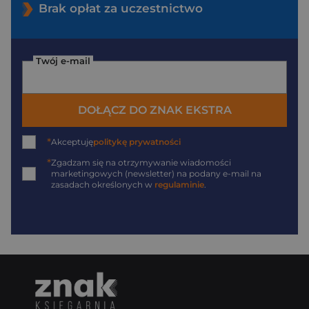
Brak opłat za uczestnictwo
Twój e-mail
DOŁĄCZ DO ZNAK EKSTRA
*
Akceptuję
politykę prywatności
*
Zgadzam się na otrzymywanie wiadomości
marketingowych (newsletter) na podany
e-mail
na
zasadach określonych w
regulaminie
.