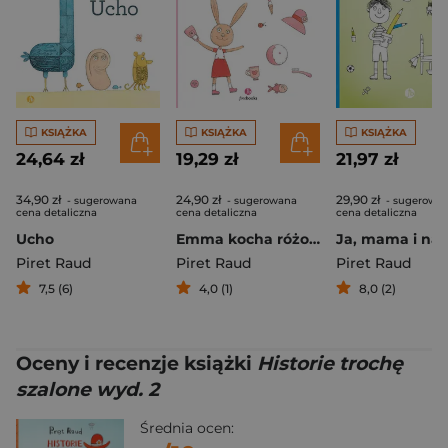
KSIĄŻKA
KSIĄŻKA
KSIĄŻKA
24,64 zł
19,29 zł
21,97 zł
34,90 zł
24,90 zł
29,90 zł
- sugerowana
- sugerowana
- sugerowa
cena detaliczna
cena detaliczna
cena detaliczna
Ucho
Emma kocha różowy!
Piret Raud
Piret Raud
Piret Raud
7,5 (6)
4,0 (1)
8,0 (2)
Oceny i recenzje książki
Historie trochę
szalone wyd. 2
Średnia ocen: