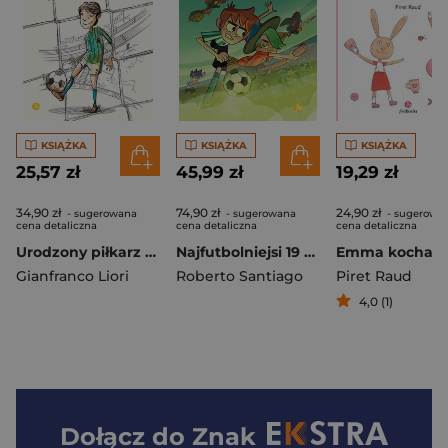
KSIĄŻKA
KSIĄŻKA
KSIĄŻKA
25,57 zł
45,99 zł
19,29 zł
34,90 zł
74,90 zł
24,90 zł
- sugerowana
- sugerowana
- sugerowa
cena detaliczna
cena detaliczna
cena detaliczna
Urodzony piłkarz w2
Najfutbolniejsi 19 Tajemnica czarodziejek futbolu
Gianfranco Liori
Roberto Santiago
Piret Raud
4,0 (1)
Dołącz do
Znak