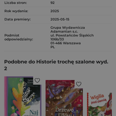
Liczba stron:
92
Rok wydania:
2025
Data premiery:
2025-05-15
Grupa Wydawnicza
Adamantan s.c.
Podmiot
ul. Powstańców Śląskich
odpowiedzialny:
106b/33
01-466 Warszawa
PL
Podobne do Historie trochę szalone wyd.
2