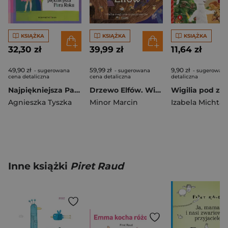
KSIĄŻKA
KSIĄŻKA
KSIĄŻKA
32,30 zł
39,99 zł
11,64 zł
49,90 zł
59,99 zł
9,90 zł
- sugerowana
- sugerowana
- sugerowana
cena detaliczna
cena detaliczna
detaliczna
Najpiękniejsza Para Roku
Drzewo Elfów. Wielka magiczna wyszukiwanka
Wigilia pod zi
Agnieszka Tyszka
Minor Marcin
Izabela Michta
Inne książki
Piret Raud