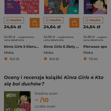
KSIĄŻKA
KSIĄŻKA
KSIĄŻKA
24,64 zł
24,64 zł
24,64 zł
34,90 zł
34,90 zł
34,90 zł
- sugerowana
- sugerowana
- sugerowa
cena detaliczna
cena detaliczna
cena detaliczna
Kinra Girls 5 Kierunek Japonia
Kinra Girls 6 Złoty klucz
Moka
Moka
Moka
10,0 (1)
10,0 (1)
7,5 (4)
Oceny i recenzje książki
Kinra Girls 4 Kto
się boi duchów?
Średnia ocen:
~
/10
Liczba ocen: