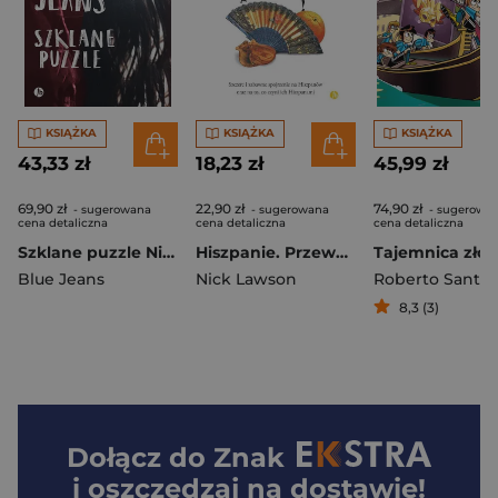
KSIĄŻKA
KSIĄŻKA
KSIĄŻKA
43,33 zł
18,23 zł
45,99 zł
69,90 zł
22,90 zł
74,90 zł
- sugerowana
- sugerowana
- sugerowa
cena detaliczna
cena detaliczna
cena detaliczna
Szklane puzzle Niewidzialna dziewczyna 2
Hiszpanie. Przewodnik ksenofoba wyd. 2024
Blue Jeans
Nick Lawson
Roberto Santia
8,3 (3)
Dołącz do
Znak
i oszczędzaj na dostawie!