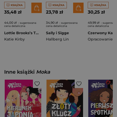
KSIĄŻKA
KSIĄŻKA
KSIĄŻKA
35,48 zł
23,78 zł
30,25 zł
44,00 zł
34,90 zł
49,99 zł
- sugerowana
- sugerowana
- sugerowa
cena detaliczna
cena detaliczna
cena detaliczna
Lottie Brooks’s Twelve Disasters of Christmas
Sally i Sigge
Katie Kirby
Hallberg Lin
Inne książki
Moka