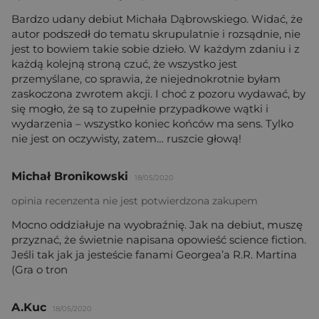
Bardzo udany debiut Michała Dąbrowskiego. Widać, że
autor podszedł do tematu skrupulatnie i rozsądnie, nie
jest to bowiem takie sobie dzieło. W każdym zdaniu i z
każdą kolejną stroną czuć, że wszystko jest
przemyślane, co sprawia, że niejednokrotnie byłam
zaskoczona zwrotem akcji. I choć z pozoru wydawać, by
się mogło, że są to zupełnie przypadkowe wątki i
wydarzenia – wszystko koniec końców ma sens. Tylko
nie jest on oczywisty, zatem… ruszcie głową!
Michał Bronikowski
18/05/2020
opinia recenzenta nie jest potwierdzona zakupem
Mocno oddziałuje na wyobraźnię. Jak na debiut, muszę
przyznać, że świetnie napisana opowieść science fiction.
Jeśli tak jak ja jesteście fanami Georgea’a R.R. Martina
(Gra o tron
A.Kuc
18/05/2020