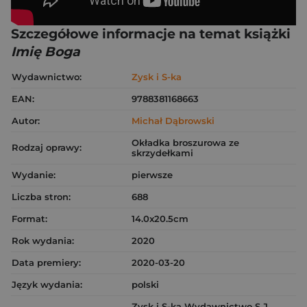
Szczegółowe informacje na temat książki
Imię Boga
Wydawnictwo:
Zysk i S-ka
EAN:
9788381168663
Autor:
Michał Dąbrowski
Okładka broszurowa ze
Rodzaj oprawy:
skrzydełkami
Wydanie:
pierwsze
Liczba stron:
688
Format:
14.0x20.5cm
Rok wydania:
2020
Data premiery:
2020-03-20
Język wydania:
polski
Zysk i S-ka Wydawnictwo S.J