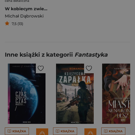
cena detaliczna
W kobiecym zwierciadle
Michał Dąbrowski
7,5 (13)
Inne książki z kategorii
Fantastyka
KSIĄŻKA
KSIĄŻKA
KSIĄŻKA