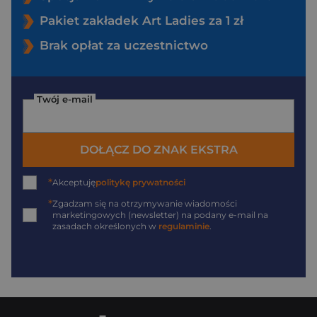
Pakiet zakładek Art Ladies za 1 zł
Brak opłat za uczestnictwo
Twój e-mail
DOŁĄCZ DO ZNAK EKSTRA
*
Akceptuję
politykę prywatności
*
Zgadzam się na otrzymywanie wiadomości
marketingowych (newsletter) na podany
e-mail
na
zasadach określonych w
regulaminie
.