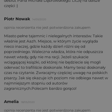
debiut Pana Michała Dąbrowskiego. Liczę na dalsze
części :)
Piotr Nowak
14/05/2020
opinia recenzenta nie jest potwierdzona zakupem
Miasto pełne tajemnic i nielegalnych interesów. Takie
właśnie jest Aazh. Miejsce, w którym życie wygląda
nieco inaczej, gdzie każdy dzień różni się od
poprzedniego. Waleczna władza, która nie odpuszcza
nawet wtedy, gdy nie ma racji. Jeżeli szukacie
wciągającej książki, od której nie będziecie się mogli
oderwać to trafiliście doskonale. Mamy teraz doskonały
czas na czytanie. Zwracajmy częściej uwagę na polskich
pisarzy. Jak się okazuje ich poziom nie odbiega nawet w
najmniejszym stopniu od autorów
zagranicznych.Polecam bardzo gorąco!
Amelia
18/05/2020
opinia recenzenta nie jest potwierdzona zakupem