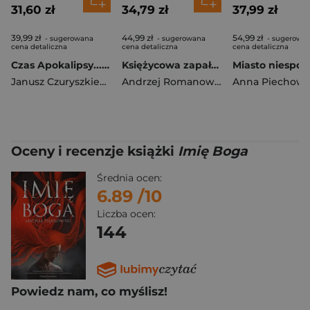
31,60 zł
34,79 zł
37,99 zł
39,99 zł
44,99 zł
54,99 zł
- sugerowana
- sugerowana
- sugerowa
cena detaliczna
cena detaliczna
cena detaliczna
Czas Apokalipsy... Czas Nadziei...
Księżycowa zapałka
Janusz Czuryszkiewicz
Andrzej Romanowski
Anna Piechowi
Oceny i recenzje książki
Imię Boga
Średnia ocen:
6.89
/10
Liczba ocen:
144
Powiedz nam, co myślisz!