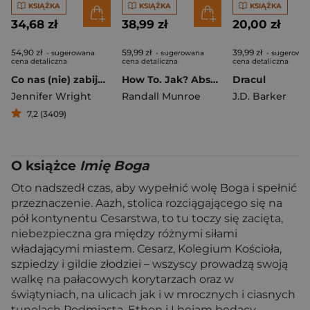
KSIĄŻKA
KSIĄŻKA
KSIĄŻKA
34,68 zł
38,99 zł
20,00 zł
54,90 zł
59,99 zł
39,99 zł
- sugerowana
- sugerowana
- sugerowa
cena detaliczna
cena detaliczna
cena detaliczna
Co nas (nie) zabije. Największe plagi w historii ludzkości
How To. Jak? Absurdalnie naukowe rozwiązania codziennych problemów
Dracul
Jennifer Wright
Randall Munroe
J.D. Barker
7,2 (3409)
O książce
Imię Boga
Oto nadszedł czas, aby wypełnić wolę Boga i spełnić
przeznaczenie. Aazh, stolica rozciągającego się na
pół kontynentu Cesarstwa, to tu toczy się zacięta,
niebezpieczna gra między różnymi siłami
władającymi miastem. Cesarz, Kolegium Kościoła,
szpiedzy i gildie złodziei – wszyscy prowadzą swoją
walkę na pałacowych korytarzach oraz w
świątyniach, na ulicach jak i w mrocznych i ciasnych
tunelach Podmiasta. Ethon i Lheiam będący