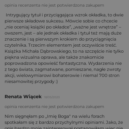
opinia recenzenta nie jest potwierdzona zakupem
Intrygujący tytuł i przyciągająca wzrok okładka, to dwie
pierwsze składowe sukcesu. Mówcie sobie co chcecie
„nie oceniaj książki po okładce”, „ważne jest wnętrze” –
owszem, jest – ale jednak okładka i tytuł też mają duże
znaczenie i są pierwszym krokiem do przyciągnięcia
czytelnika. Trzecim elementem jest oczywiście treść.
Książka Michała Dąbrowskiego, to na szczęście nie tylko
piękna wizualna oprawa, ale także znakomicie
poprowadzona opowieść fantastyczna. Wydarzenia nie
z tego świata, zagmatwane, pomieszane, nagłe zwroty
akcji, wielowymiarowi bohaterowie i niemal 700 stron
niesamowitej przygody :)
Renata Wiącek
18/05/2020
opinia recenzenta nie jest potwierdzona zakupem
Nim sięgnęłam po „Imię Boga" na wielu forach
spotkałam się z bardzo przychylnymi opiniami. Jako, że
opis bardzo mnie zainteresował postanowiłam więc nie