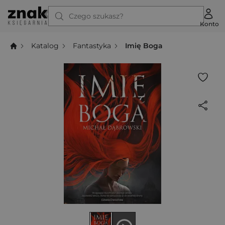
Czego szukasz?
Konto
Katalog
Fantastyka
Imię Boga