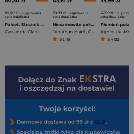
60,30 zł
43,61 zł
35,99 zł
89,90 zł
59,99 zł
47,99 zł
- sugerowana
- sugerowana
- sugerowan
cena detaliczna
cena detaliczna
cena detaliczna
Pakiet. Strażnik miecza+Król Szmaciarzy
Niesamowite pokolenie. Przewodnik po zabawie i wolności w świecie pełnym ekranów
Cassandra Clare
Jonathan Haidt
,
Catherine Price
Agnieszka Mró
9,2 (6)
8,4 (32)
Dołącz do
Znak
i oszczędzaj na dostawie!
Twoje korzyści:
Darmowa dostawa od 99 zł z
Specjalne zniżki tylko dla klubowiczów