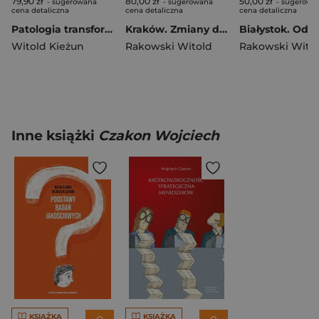
79,90 zł
80,00 zł
50,00 zł
- sugerowana
- sugerowana
- sugerowa
cena detaliczna
cena detaliczna
cena detaliczna
Patologia transformacji wyd. 3
Kraków. Zmiany demograficzne i społeczno-zawodowe ludności w latach 1946-2023
Witold Kieżun
Rakowski Witold
Rakowski Wito
Inne książki
Czakon Wojciech
KSIĄŻKA
KSIĄŻKA