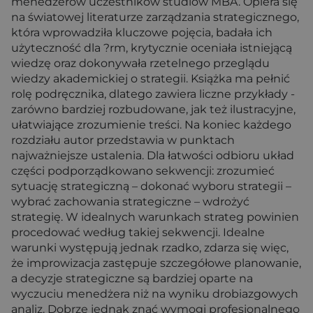
menedżerów uczestników studiów MBA. Opiera się
na światowej literaturze zarządzania strategicznego,
która wprowadziła kluczowe pojęcia, badała ich
użyteczność dla ?rm, krytycznie oceniała istniejącą
wiedzę oraz dokonywała rzetelnego przeglądu
wiedzy akademickiej o strategii. Książka ma pełnić
rolę podręcznika, dlatego zawiera liczne przykłady -
zarówno bardziej rozbudowane, jak też ilustracyjne,
ułatwiające zrozumienie treści. Na koniec każdego
rozdziału autor przedstawia w punktach
najważniejsze ustalenia. Dla łatwości odbioru układ
części podporządkowano sekwencji: zrozumieć
sytuację strategiczną – dokonać wyboru strategii –
wybrać zachowania strategiczne – wdrożyć
strategię. W idealnych warunkach strateg powinien
procedować według takiej sekwencji. Idealne
warunki występują jednak rzadko, zdarza się więc,
że improwizacja zastępuje szczegółowe planowanie,
a decyzje strategiczne są bardziej oparte na
wyczuciu menedżera niż na wyniku drobiazgowych
analiz. Dobrze jednak znać wymogi profesjonalnego