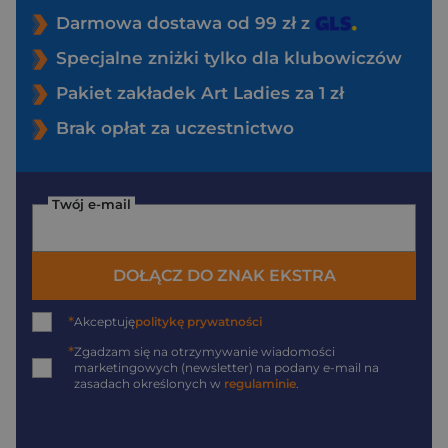
Darmowa dostawa od 99 zł z
Specjalne zniżki tylko dla klubowiczów
Pakiet zakładek Art Ladies za 1 zł
Brak opłat za uczestnictwo
Twój e-mail
DOŁĄCZ DO ZNAK EKSTRA
*
Akceptuję
politykę prywatności
*
Zgadzam się na otrzymywanie wiadomości
marketingowych (newsletter) na podany
e-mail
na
zasadach określonych w
regulaminie
.