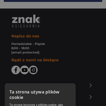
Napisz do nas
Poniedziałek - Piątek
8:00 - 18:00
[email protected]
Bądź z nami na bieżąco
O Księgarni Znak
Ta strona używa plików
cookie
Zakupy u nas
Ta strona korzysta z plików cookie, aby