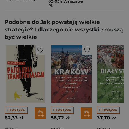
02-034 Warszawa
PL
Podobne do Jak powstają wielkie
strategie? I dlaczego nie wszystkie muszą
być wielkie
KSIĄŻKA
KSIĄŻKA
KSIĄŻKA
62,33 zł
56,72 zł
37,70 zł