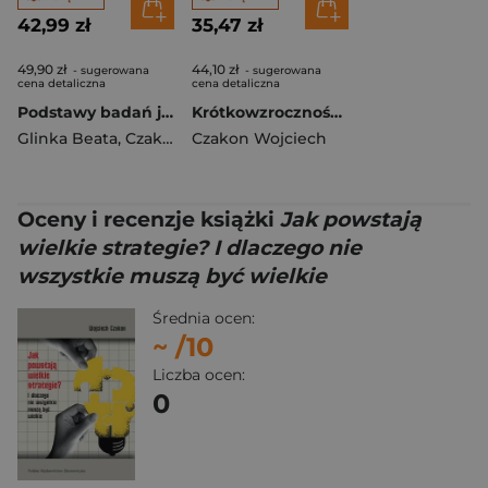
42,99 zł
35,47 zł
49,90 zł
44,10 zł
- sugerowana
- sugerowana
cena detaliczna
cena detaliczna
Podstawy badań jakościowych
Krótkowzroczność strategiczna menedżerów
Glinka Beata
,
Czakon Wojciech
Czakon Wojciech
Oceny i recenzje książki
Jak powstają
wielkie strategie? I dlaczego nie
wszystkie muszą być wielkie
Średnia ocen:
~
/10
Liczba ocen:
0