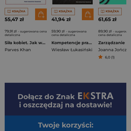
KSIĄŻKA
KSIĄŻKA
KSIĄŻKA
55,47 zł
41,94 zł
61,65 zł
79,91 zł
59,90 zł
89,90 zł
- sugerowana cena
- sugerowana
- sugerowa
detaliczna
cena detaliczna
cena detaliczna
Siła kobiet. Jak wzmacniać pozycję kobiet w miejscu pracy
Kompetencje pracowników organizacji w Przemyśle 4.0. Perspektywa pokolenia Z
Parves Khan
Wiesław Łukasiński
Joanna Jończy
6,0 (1)
Dołącz do
Znak
i oszczędzaj na dostawie!
Twoje korzyści: